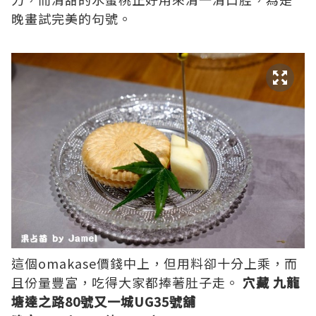
晚畫試完美的句號。
這個omakase價錢中上，但用料卻十分上乘，而
且份量豐富，吃得大家都捧著肚子走。
穴藏
九龍
塘達之路80號又一城UG35號舖