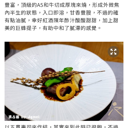
豐富，頂級的A5和牛切成厚塊來燒，形成外微焦
內半生的狀態，入口即溶，甘香豐膄，不過的確
有點油膩，幸好紅酒陳年酢汁酸酸甜甜，加上甜
美的巨蜂提子，有助中和了膩滯的感覺。
以五貫壽司來作結，其實來到此時已很飽，不過