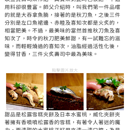
用料卻很豐富。師父介紹時，叫我們第一件品嚐
的就是大吞拿魚腩，接著的是秋刀魚，之後三件
分別是左口魚裙邊、赤睦及喜知次都是火炙的，
相當肥美。不過，最美味的當然首推秋刀魚及喜
知次了，時令的秋刀肥美鮮甜，有一試難忘的滋
味，而輕輕燒過的喜知次，油脂經過活性化後，
變得甘香，三件火炙壽司中最為美味。
點擊圖片放大
甜品是松露雪糕夾餅及日本水蜜桃，威化夾餅夾
著擁有香噴噴松露香的雪糕，有著令人著迷的魔
力，而清甜的水蜜桃正好用來清一清口腔，為是