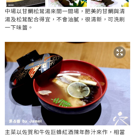
中場以甘鯛松茸湯來間一間場，肥美的甘鯛與清
湯及松茸配合得宜，不會油膩，很清新，可洗刷
一下味蕾。
主菜以佐賀和牛佐巨蜂紅酒陳年酢汁來作，相當