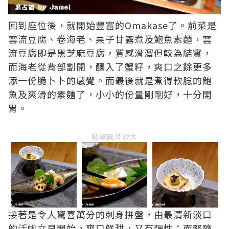
回到座位後，就開始豐富的Omakase了。前菜是
雲流豆腐、卷海老、栗子甘露煮及鮑魚素麵，雲
流豆腐即是黑芝麻豆腐，質感滑溜但較為結實，
而海老從背部劏開，釀入了蟹籽，爽口之餘更多
添一份脆卜卜的感覺。而最後就是煮得軟腍的鮑
魚及爽滑的素麵了，小小的份量剛剛好，十分開
胃。
點擊圖片放大
接著是令人驚喜萬分的刺身拼盤，由最清新淡口
的活帆立貝開始，爽口鮮甜，又有彈性；而緊隨