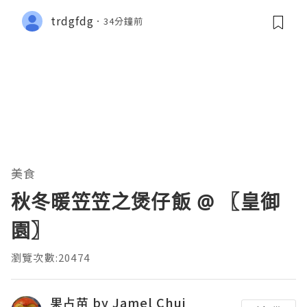
trdgfdg
34分鐘前
美食
秋冬暖笠笠之煲仔飯 @ 〖皇御
園〗
瀏覽次數:20474
果占苗 by Jamel Chui