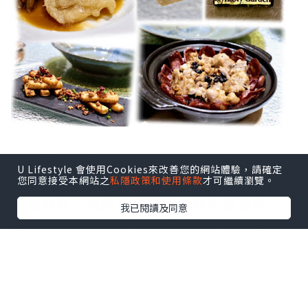
皇御園的位置的確較為偏僻，但幸好也不
U Lifestyle 會使用Cookies來改善您的網站體驗，請確定
算不方便，所以也招來了幾位志同道合的
您同意接受本網站之
私隱政策和使用條款
才可繼續瀏覽。
朋友前往。未開始熱辣辣的秋冬盛宴前，
我已閱讀及同意
先來一件小小的【金鰻拿破侖】來打開序
幕，在香酥鬆化的酥皮上放著一件質感爽
彈的鰻魚，形成了一個有趣的對比，加上
那一小撮的沙律醬，竟意外地了結合了兩
種互不相干的食材，有點驚喜。