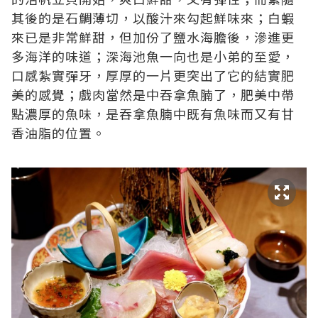
其後的是石鯛薄切，以酸汁來勾起鮮味來；白蝦
來已是非常鮮甜，但加份了鹽水海膽後，滲進更
多海洋的味道；深海池魚一向也是小弟的至愛，
口感紮實彈牙，厚厚的一片更突出了它的結實肥
美的感覺；戲肉當然是中吞拿魚腩了，肥美中帶
點濃厚的魚味，是吞拿魚腩中既有魚味而又有甘
香油脂的位置。