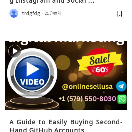
g Instagram and Social ...
trdgfdg
21分鐘前
A Guide to Easily Buying Second-
Hand GitHub Accounts