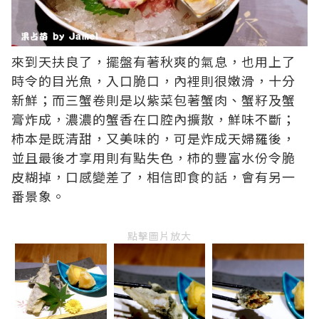
來到天扶良了，擺盤有著秋爽的氣息，也用上了
時令的目光魚，入口脆口，內裡則很嫩滑，十分
新鮮；而三蟹卷則是以紫菜包著蟹肉、蟹籽及蟹
膏炸成，濃濃的蟹香在口腔內擴散，鮮味不斷；
柿本是既清甜，又美味的，可是炸成天婦羅後，
並且最後才享用則有點失色，柿的豐富水份令脆
皮糊掉，口感變差了，相信即食的話，會有另一
番景象。
點擊圖片放大