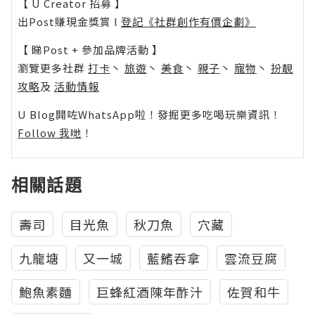
【 U Creator 招募 】
出Post賺現金獎賞 l
登記《社群創作有價企劃》
【 睇Post + 參加品牌活動 】
瀏覽更多社群
打卡
丶
旅遊
丶
美食
丶
親子
丶
寵物
丶
扮靚
攻略
及
活動情報
U Blog開咗WhatsApp啦！發掘更多吃喝玩樂資訊！
Follow 我哋
！
相關話題
壽司
目光魚
秋刀魚
穴藏
九龍塘
又一城
藍鰭吞拿
雲流豆腐
鮑魚素麵
巨蜂紅酒陳年酢汁
佐賀和牛