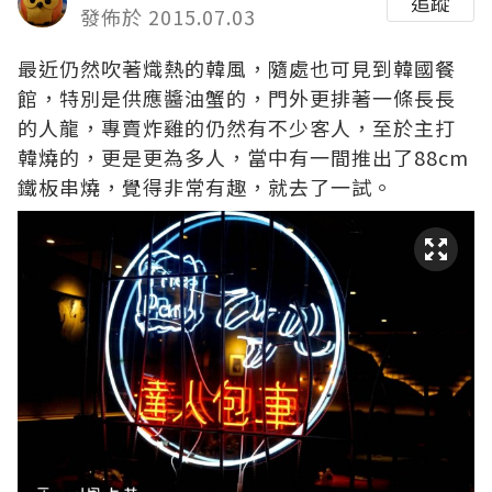
追蹤
發佈於 2015.07.03
最近仍然吹著熾熱的韓風，隨處也可見到韓國餐
館，特別是供應醬油蟹的，門外更排著一條長長
的人龍，專賣炸雞的仍然有不少客人，至於主打
韓燒的，更是更為多人，當中有一間推出了88cm
鐵板串燒，覺得非常有趣，就去了一試。