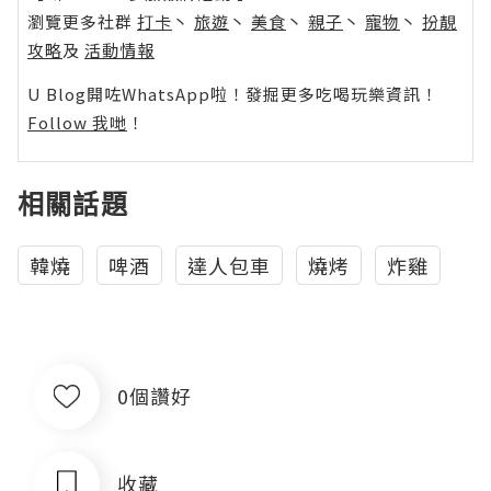
瀏覽更多社群
打卡
丶
旅遊
丶
美食
丶
親子
丶
寵物
丶
扮靚
攻略
及
活動情報
U Blog開咗WhatsApp啦！發掘更多吃喝玩樂資訊！
Follow 我哋
！
相關話題
韓燒
啤酒
達人包車
燒烤
炸雞
0個讚好
收藏