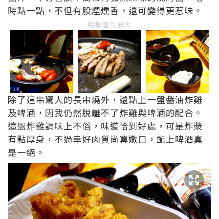
時點一點，不但有股煙燻香，還可變得更惹味。
點擊圖片放大
除了這串驚人的長串燒外，還點上一盤醬油炸雞
及啤酒，因我仍然脫離不了炸雞與啤酒的配合。
這盤炸雞調味上不俗，味道恰到好處，可是炸漿
有點厚身，不過幸好肉質尚算嫩口，配上啤酒真
是一絕。