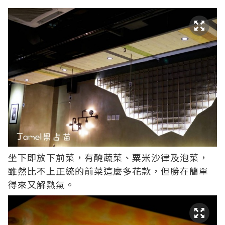
坐下即放下前菜，有醃蔬菜、粟米沙律及泡菜，
雖然比不上正統的前菜這麼多花款，但勝在簡單
得來又解熱氣。