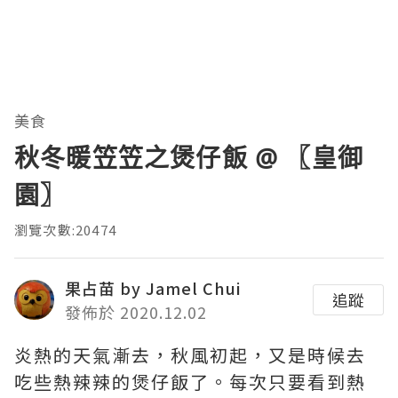
美食
秋冬暖笠笠之煲仔飯 @ 〖皇御
園〗
瀏覽次數:20474
果占苗 by Jamel Chui
追蹤
發佈於 2020.12.02
炎熱的天氣漸去，秋風初起，又是時候去
吃些熱辣辣的煲仔飯了。每次只要看到熱