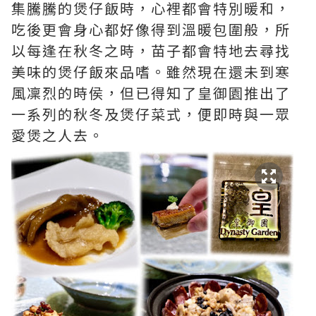
集騰騰的煲仔飯時，心裡都會特別暖和，
吃後更會身心都好像得到溫暖包圍般，所
以每逢在秋冬之時，苗子都會特地去尋找
美味的煲仔飯來品嗜。雖然現在還未到寒
風凜烈的時侯，但已得知了皇御園推出了
一系列的秋冬及煲仔菜式，便即時與一眾
愛煲之人去。