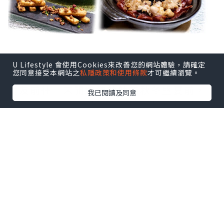
皇御園的位置的確較為偏僻，但幸好也不
U Lifestyle 會使用Cookies來改善您的網站體驗，請確定
算不方便，所以也招來了幾位志同道合的
您同意接受本網站之
私隱政策和使用條款
才可繼續瀏覽。
朋友前往。未開始熱辣辣的秋冬盛宴前，
我已閱讀及同意
先來一件小小的【金鰻拿破侖】來打開序
幕，在香酥鬆化的酥皮上放著一件質感爽
彈的鰻魚，形成了一個有趣的對比，加上
那一小撮的沙律醬，竟意外地了結合了兩
種互不相干的食材，有點驚喜。