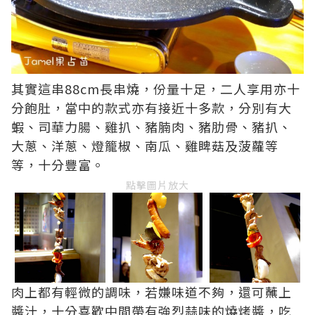
其實這串88cm長串燒，份量十足，二人享用亦十
分飽肚，當中的款式亦有接近十多款，分別有大
蝦、司華力腸、雞扒、豬腩肉、豬肋骨、豬扒、
大蔥、洋蔥、燈籠椒、南瓜、雞睥菇及菠蘿等
等，十分豐富。
點擊圖片放大
肉上都有輕微的調味，若嫌味道不夠，還可蘸上
醬汁，十分喜歡中間帶有強烈蒜味的燒烤醬，吃