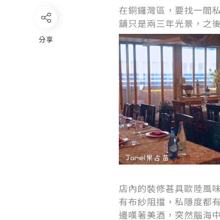
在銅鑼灣區，要找一間
舖只是兩三年光景，之後
分享
店內的裝修甚具歐陸風
有布紗阻擋，私隱度都
邊嘆著美酒，突然腦海