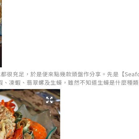
很充足，於是便來點幾款頭盤作分享。先是【Seafood m
龍蝦、凍蝦、翡翠螺及生蠔，雖然不知道生蠔是什麼種