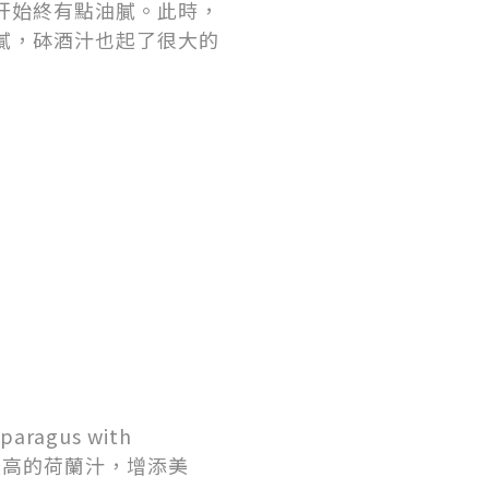
肝始終有點油膩。此時，
膩，砵酒汁也起了很大的
agus with
度較高的荷蘭汁，增添美