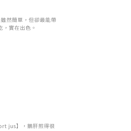
】，煮法雖然簡單，但卻最能帶
吃，實在出色。
d Port jus】，鵝肝煎得很