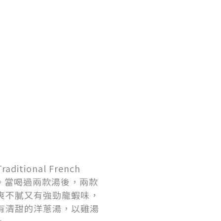
onal French
gnac】。當喝過兩款湯後，兩款
爽不膩又有強勁龍蝦味，
有清甜的洋蔥湯，以雞湯