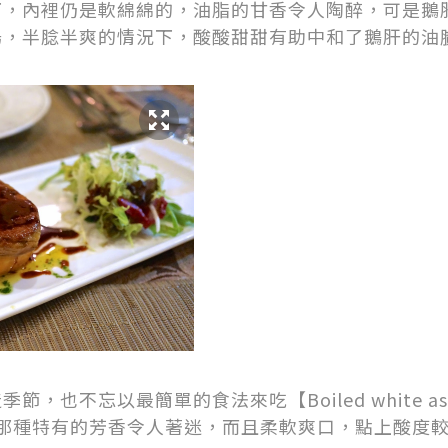
下，內裡仍是軟綿綿的，油脂的甘香令人陶醉，可是鵝
場，半腍半爽的情況下，酸酸甜甜有助中和了鵝肝的油
也不忘以最簡單的食法來吃【Boiled white aspar
auce】，那種特有的芳香令人著迷，而且柔軟爽口，點上酸