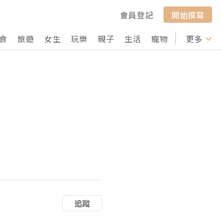
會員登記
開始撰寫
食
旅遊
女生
玩樂
親子
生活
寵物
行山
更多
打卡
追蹤