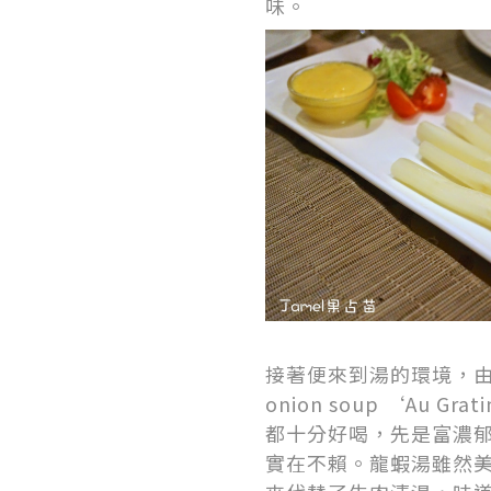
味。
接著便來到湯的環境，由於我
onion soup ‘Au G
都十分好喝，先是富濃
實在不賴。龍蝦湯雖然