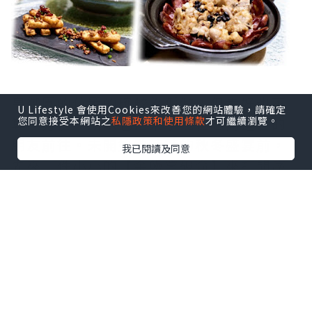
皇御園的位置的確較為偏僻，但幸好也不
U Lifestyle 會使用Cookies來改善您的網站體驗，請確定
算不方便，所以也招來了幾位志同道合的
您同意接受本網站之
私隱政策和使用條款
才可繼續瀏覽。
朋友前往。未開始熱辣辣的秋冬盛宴前，
我已閱讀及同意
先來一件小小的【金鰻拿破侖】來打開序
幕，在香酥鬆化的酥皮上放著一件質感爽
彈的鰻魚，形成了一個有趣的對比，加上
那一小撮的沙律醬，竟意外地了結合了兩
種互不相干的食材，有點驚喜。