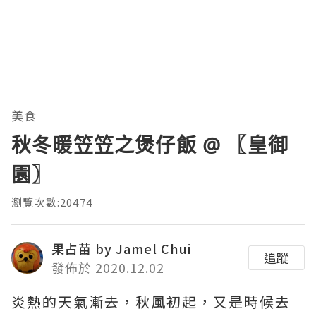
美食
秋冬暖笠笠之煲仔飯 @ 〖皇御
園〗
瀏覽次數:20474
果占苗 by Jamel Chui
追蹤
發佈於 2020.12.02
炎熱的天氣漸去，秋風初起，又是時候去