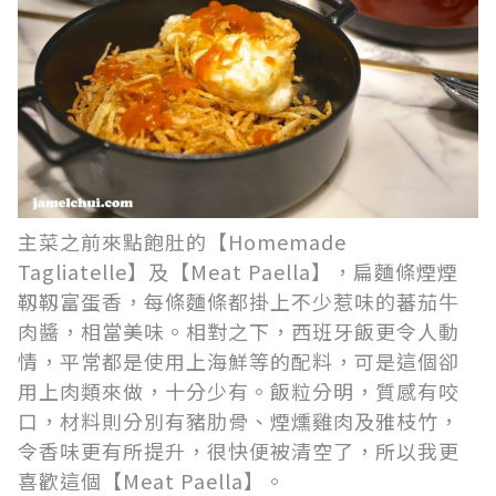
主菜之前來點飽肚的【Homemade
Tagliatelle】及【Meat Paella】，扁麵條煙煙
靱靱富蛋香，每條麵條都掛上不少惹味的蕃茄牛
肉醬，相當美味。相對之下，西班牙飯更令人動
情，平常都是使用上海鮮等的配料，可是這個卻
用上肉類來做，十分少有。飯粒分明，質感有咬
口，材料則分別有豬肋骨、煙燻雞肉及雅枝竹，
令香味更有所提升，很快便被清空了，所以我更
喜歡這個【Meat Paella】。