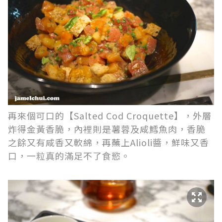
再來個可口的【Salted Cod Croquette】，外層
炸得金黃香脆，內裡則是薯蓉及咸鱈魚肉，香脆
之餘又有咸香又軟綿，再蘸上Alioli醬，鮮味又香
口，一粒真的滿足不了食慾。