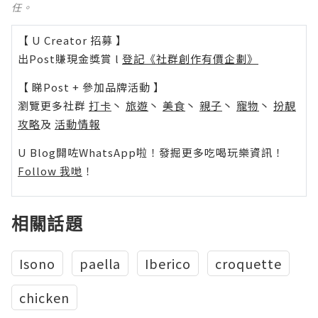
任。
【 U Creator 招募 】
出Post賺現金獎賞 l
登記《社群創作有價企劃》
【 睇Post + 參加品牌活動 】
瀏覽更多社群
打卡
丶
旅遊
丶
美食
丶
親子
丶
寵物
丶
扮靚
攻略
及
活動情報
U Blog開咗WhatsApp啦！發掘更多吃喝玩樂資訊！
Follow 我哋
！
相關話題
Isono
paella
Iberico
croquette
chicken