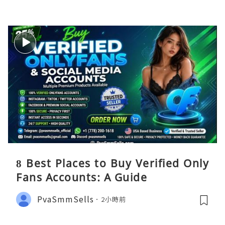
8 Best Places to Buy Verified Only
Fans Accounts: A Guide
PvaSmmSells
2小時前