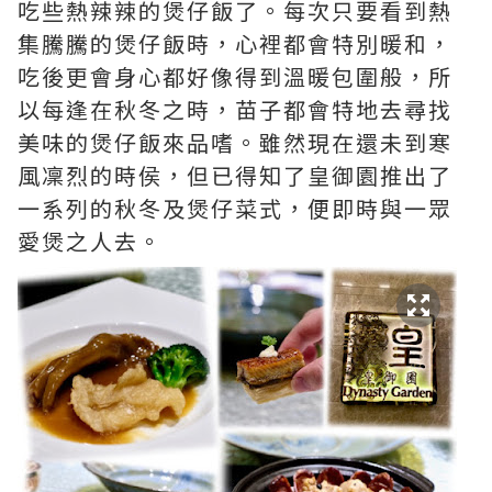
吃些熱辣辣的煲仔飯了。每次只要看到熱
集騰騰的煲仔飯時，心裡都會特別暖和，
吃後更會身心都好像得到溫暖包圍般，所
以每逢在秋冬之時，苗子都會特地去尋找
美味的煲仔飯來品嗜。雖然現在還未到寒
風凜烈的時侯，但已得知了皇御園推出了
一系列的秋冬及煲仔菜式，便即時與一眾
愛煲之人去。