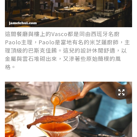
這間餐廳與樓上的Vasco都是同由西班牙名廚
Paolo主理，Paolo是當地有名的米芝蓮廚師，主
理頂級的巴斯克佳餚。這兒的設計休閒舒適，以
金屬與雲石堆砌出來，又滲著些原始簡樸的風
格。