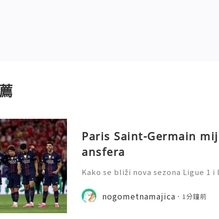
薦
Paris Saint-Germain mij
ansfera
Kako se bliži nova sezona Ligue 1 i 
ava, Paris Saint-Germain demonstri
rategiju: odmiče se od svog dosada
nogometnamajica
1分鐘前
enja kako bi se um