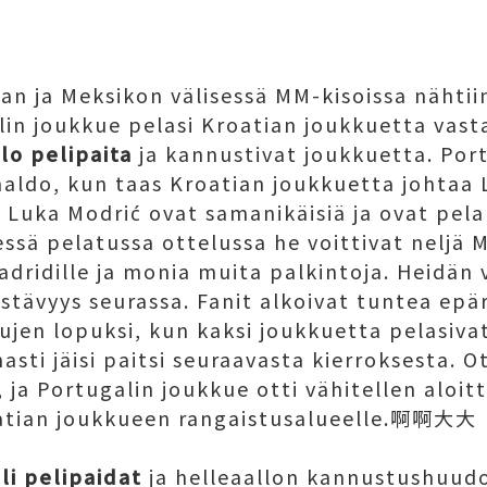
an ja Meksikon välisessä MM-kisoissa nähtiin
lin joukkue pelasi Kroatian joukkuetta vast
lo pelipaita
ja kannustivat joukkuetta. Por
naldo, kun taas Kroatian joukkuetta johtaa 
a Luka Modrić ovat samanikäisiä ja ovat pel
ssä pelatussa ottelussa he voittivat neljä M
dridille ja monia muita palkintoja. Heidän v
tävyys seurassa. Fanit alkoivat tuntea epär
ujen lopuksi, kun kaksi joukkuetta pelasivat
sti jäisi paitsi seuraavasta kierroksesta. O
ja Portugalin joukkue otti vähitellen aloitt
atian joukkueen rangaistusalueelle.啊啊大大
li pelipaidat
ja helleaallon kannustushuudo