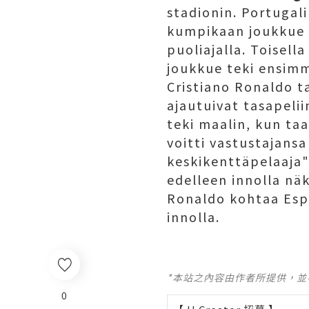
stadionin. Portugal
kumpikaan joukkue 
puoliajalla. Toisell
joukkue teki ensimmä
Cristiano Ronaldo t
ajautuivat tasapelii
teki maalin, kun taa
voitti vastustajans
keskikenttäpelaaja"
edelleen innolla nä
Ronaldo kohtaa Esp
innolla.
*本站之內容由作者所提供，
0