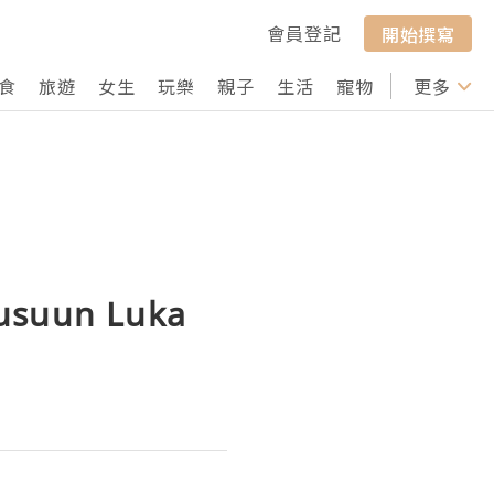
會員登記
開始撰寫
食
旅遊
女生
玩樂
親子
生活
寵物
行山
更多
打卡
ousuun Luka