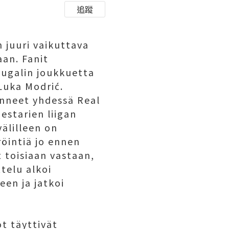
追蹤
 juuri vaikuttava
aan. Fanit
tugalin joukkuetta
Luka Modrić.
anneet yhdessä Real
estarien liigan
älilleen on
öintiä jo ennen
 toisiaan vastaan,
ttelu alkoi
een ja jatkoi
t täyttivät