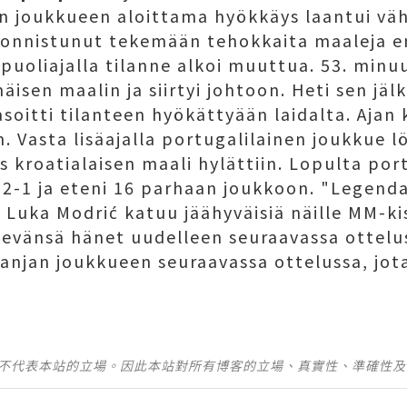
in joukkueen aloittama hyökkäys laantui väh
onnistunut tekemään tehokkaita maaleja e
a puoliajalla tilanne alkoi muuttua. 53. minu
isen maalin ja siirtyi johtoon. Heti sen jäl
asoitti tilanteen hyökättyään laidalta. Ajan
n. Vasta lisäajalla portugalilainen joukkue l
s kroatialaisen maali hylättiin. Lopulta por
a 2-1 ja eteni 16 parhaan joukkoon. "Legend
 Luka Modrić katuu jäähyväisiä näille MM-kis
kevänsä hänet uudelleen seuraavassa ottelus
anjan joukkueen seuraavassa ottelussa, jot
並不代表本站的立場。因此本站對所有博客的立場、真實性、準確性