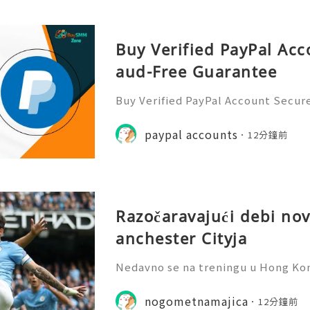
Buy Verified PayPal Acc
aud-Free Guarantee
Buy Verified PayPal Account Secur
e PayPal is one of the most popula
e money online. Many people use i
paypal accounts
12分鐘前
s, setting up a PayPal ac
Razočaravajući debi n
anchester Cityja
Nedavno se na treningu u Hong Kon
jateljska utakmica između Manchest
dresovi za nogomet su lepršali u z
nogometnamajica
12分鐘前
djekivao terenom. Manch