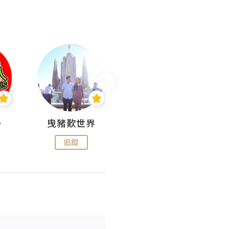
nius
曳豬歎世界
Koalascities (^O^)! @ UTravel
追蹤
追蹤