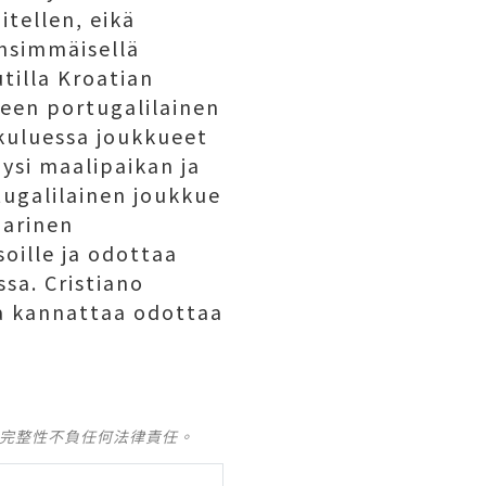
itellen, eikä
nsimmäisellä
utilla Kroatian
keen portugalilainen
 kuluessa joukkueet
öysi maalipaikan ja
tugalilainen joukkue
aarinen
oille ja odottaa
sa. Cristiano
a kannattaa odottaa
及完整性不負任何法律責任。