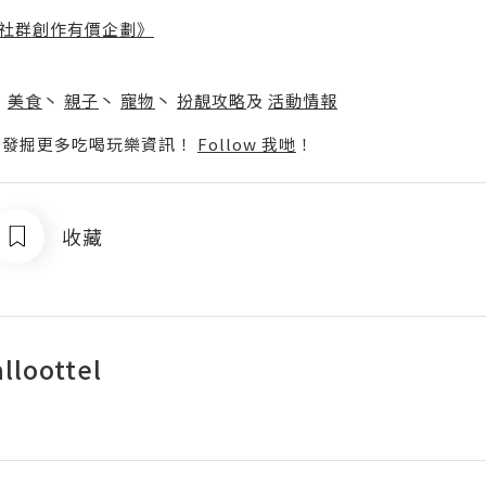
社群創作有價企劃》
】
丶
美食
丶
親子
丶
寵物
丶
扮靚攻略
及
活動情報
p啦！發掘更多吃喝玩樂資訊！
Follow 我哋
！
收藏
alloottel