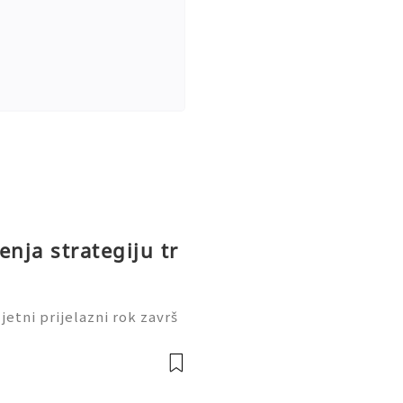
enja strategiju tr
ljetni prijelazni rok završ
rao je novu operativnu st
šnjeg stila raskošnog troš