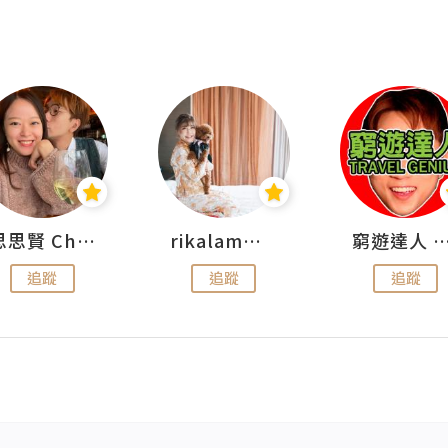
思思賢 ChillMyBabe
rikalammm
窮遊達人 Mr.TravelGe
追蹤
追蹤
追蹤