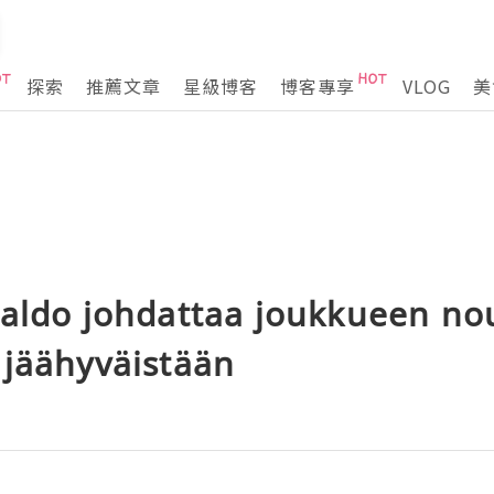
探索
推薦文章
星級博客
博客專享
VLOG
美
naldo johdattaa joukkueen n
 jäähyväistään