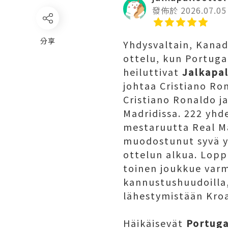
發佈於 2026.07.05
分享
Yhdysvaltain, Kanad
ottelu, kun Portuga
heiluttivat
Jalkapal
johtaa Cristiano Ro
Cristiano Ronaldo j
Madridissa. 222 yhde
mestaruutta Real Ma
muodostunut syvä ys
ottelun alkua. Lopp
toinen joukkue varma
kannustushuudoilla, 
lähestymistään Kro
Häikäisevät
Portuga