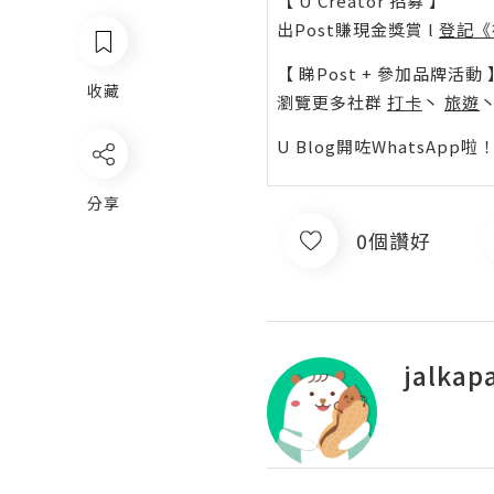
【 U Creator 招募 】
出Post賺現金獎賞 l
登記《
【 睇Post + 參加品牌活動 
收藏
瀏覽更多社群
打卡
丶
旅遊
U Blog開咗WhatsAp
分享
0個讚好
jalkap