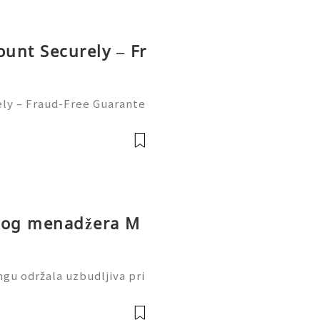
ount Securely – Fr
ely – Fraud-Free Guarante
r ways to send and receiv
t every day. But sometime
ovog menadžera M
gu održala uzbudljiva pri
er Cityja i Inter Milana.
raku dok se huk publike o