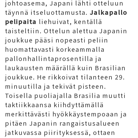
johtoasema, Japani lähti otteluun
täynnä itseluottamusta.
Jalkapallo
pelipaita
liehuivat, kentällä
taisteltiin. Ottelun alettua Japanin
joukkue pääsi nopeasti peliin
huomattavasti korkeammalla
pallonhallintaprosentilla ja
laukausten määrällä kuin Brasilian
joukkue. He rikkoivat tilanteen 29.
minuutilla ja tekivät pisteen.
Toisella puoliajalla Brasilia muutti
taktiikkaansa kiihdyttämällä
merkittävästi hyökkäystempoaan ja
pitäen Japanin rangaistusalueen
jatkuvassa piirityksessä, ottaen