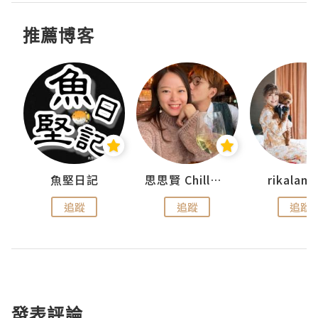
推薦博客
urnal
魚堅日記
思思賢 ChillMyBabe
rikala
追蹤
追蹤
追蹤
發表評論