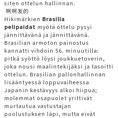
siten ottelun hallinnan.
啊啊发的
Hikimärkien
Brasilia
pelipaidat
myötä ottelu pysyi
jännittävänä ja jännittävänä.
Brasilian armoton painostus
kannatti vihdoin 56. minuutilla:
pitkä syöttö löysi joukkuetoverin,
joka nousi maalintekijäksi ja tasoitti
ottelun. Brasilian pallonhallinnan
lisääntyessä loppuvaiheessa
Japanin kestävyys alkoi hiipua;
molemmat osapuolet yrittivät
murtautua vastustajan
puolustuksen läpi, mutta eivät