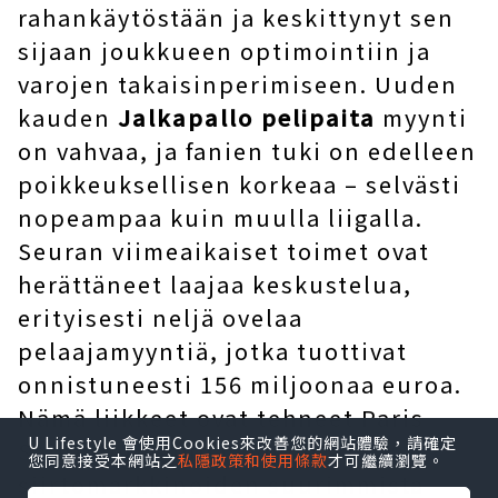
rahankäytöstään ja keskittynyt sen
sijaan joukkueen optimointiin ja
varojen takaisinperimiseen. Uuden
kauden
Jalkapallo pelipaita
myynti
on vahvaa, ja fanien tuki on edelleen
poikkeuksellisen korkeaa – selvästi
nopeampaa kuin muulla liigalla.
Seuran viimeaikaiset toimet ovat
herättäneet laajaa keskustelua,
erityisesti neljä ovelaa
pelaajamyyntiä, jotka tuottivat
onnistuneesti 156 miljoonaa euroa.
Nämä liikkeet ovat tehneet Paris
U Lifestyle 會使用Cookies來改善您的網站體驗，請確定
Saint-Germainista yhden kesän
您同意接受本網站之
私隱政策和使用條款
才可繼續瀏覽。
siirtomarkkinoiden suurimmista