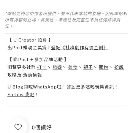
*本站之內容由作者所提供，並不代表本站的立場。因此本站對
所有博客的立場、真實性、準確性及完整性不負任何法律責
任。
【 U Creator 招募 】
出Post賺現金獎賞 l
登記《社群創作有價企劃》
【 睇Post + 參加品牌活動 】
瀏覽更多社群
打卡
丶
旅遊
丶
美食
丶
親子
丶
寵物
丶
扮靚
攻略
及
活動情報
U Blog開咗WhatsApp啦！發掘更多吃喝玩樂資訊！
Follow 我哋
！
0個讚好