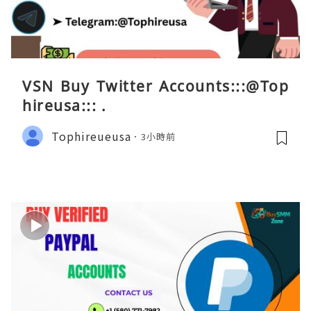
VSN Buy Twitter Accounts:::@Top
hireusa::: .
Tophireueusa
3小時前