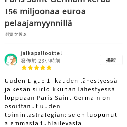
156 miljoonaa euroa
pelaajamyynnillä
瀏覽次數:8
jalkapalloottel
追蹤
發佈於 23小時前
Uuden Ligue 1 -kauden lähestyessä
ja kesän siirtoikkunan lähestyessä
loppuaan Paris Saint-Germain on
osoittanut uuden
toimintastrategian: se on luopunut
aiemmasta tuhlailevasta