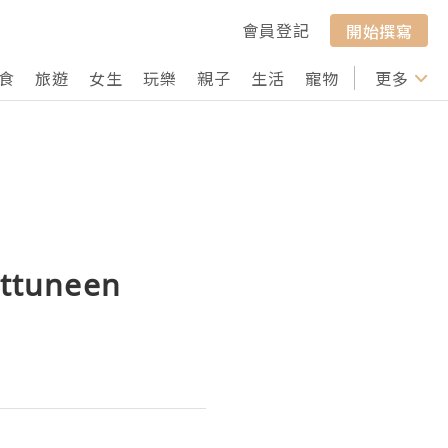
會員登記
開始撰寫
食
旅遊
女生
玩樂
親子
生活
寵物
行山
更多
打卡
ittuneen