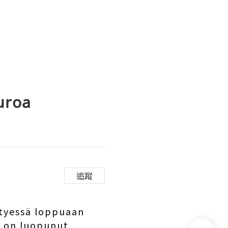
uroa
追蹤
styessä loppuaan
e on luopunut