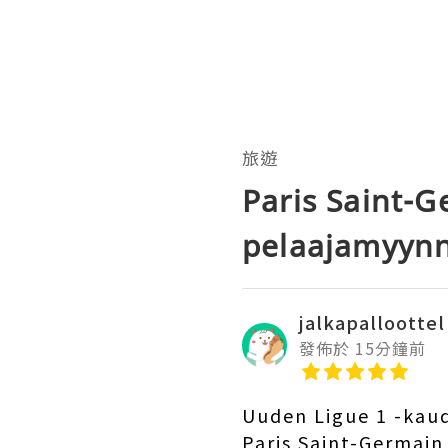
旅遊
Paris Saint-
pelaajamyynn
jalkapalloottel
發佈於 15分鐘前
Uuden Ligue 1 -kaud
Paris Saint-Germain