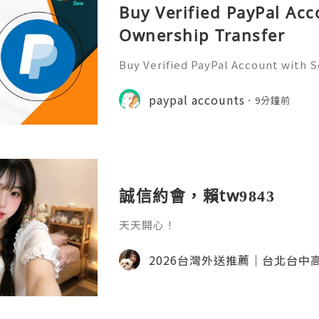
Buy Verified PayPal Acc
Ownership Transfer
Buy Verified PayPal Account with 
Are you ready to take your online t
vel? Buying a verified PayPal acco
paypal accounts
9分鐘前
other, safer payments
誠信約會，賴tw9843
天天開心！
2026台灣外送推薦｜台北台中