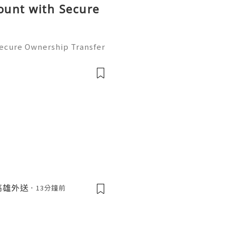
ount with Secure
Secure Ownership Transfer
ransactions to the next le
unt can open doors to smo
高雄外送
13分鐘前