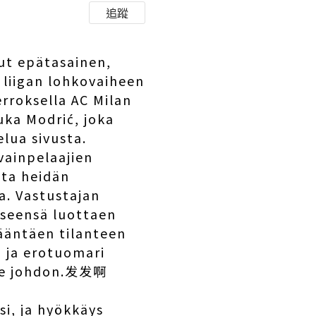
追蹤
lut epätasainen,
n liigan lohkovaiheen
erroksella AC Milan
uka Modrić, joka
lua sivusta.
vainpelaajien
tta heidän
a. Vastustajan
eeseensä luottaen
kääntäen tilanteen
n, ja erotuomari
elle johdon.发发啊
si, ja hyökkäys