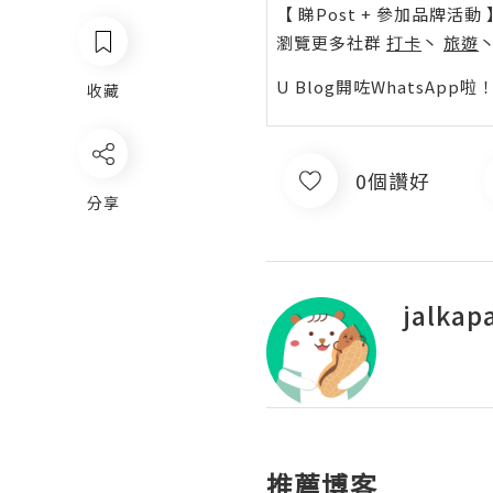
【 睇Post + 參加品牌活動 
瀏覽更多社群
打卡
丶
旅遊
U Blog開咗WhatsAp
收藏
0個讚好
分享
jalkap
推薦博客