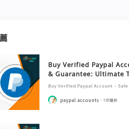
薦
Buy Verified Paypal Acc
& Guarantee: Ultimate 
Buy Verified Paypal Account – Safe
ate Trust Are you looking to buy a 
ut worried about safety and reliab
paypal accounts
7分鐘前
any people want a secu