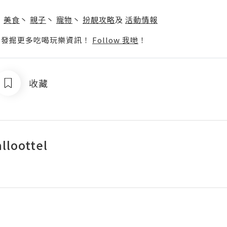
】
丶
美食
丶
親子
丶
寵物
丶
扮靚攻略
及
活動情報
p啦！發掘更多吃喝玩樂資訊！
Follow 我哋
！
收藏
alloottel