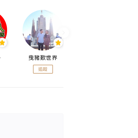
nius
曳豬歎世界
Koalascities (^O^)! @ UTravel
追蹤
追蹤