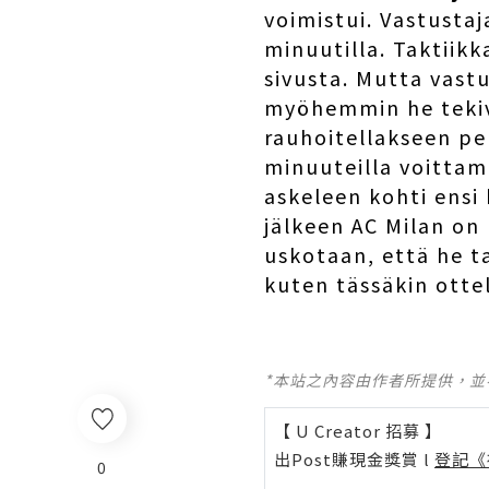
voimistui. Vastustaja
minuutilla. Taktiikk
sivusta. Mutta vastu
myöhemmin he tekivä
rauhoitellakseen pel
minuuteilla voittama
askeleen kohti ensi
jälkeen AC Milan on 
uskotaan, että he t
kuten tässäkin otte
*本站之內容由作者所提供，
【 U Creator 招募 】
出Post賺現金獎賞 l
登記《
0