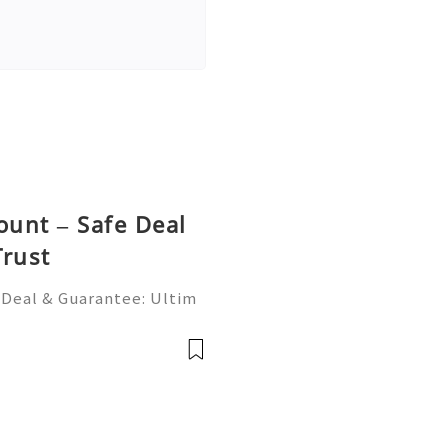
ount – Safe Deal
Trust
 Deal & Guarantee: Ultim
verified PayPal account b
ility? You’re not alone. M