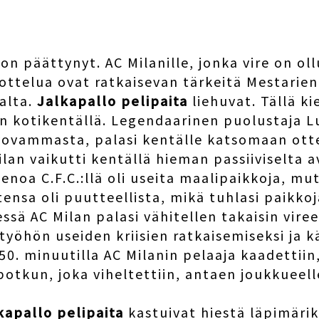
s on päättynyt. AC Milanille, jonka vire on ol
i ottelua ovat ratkaisevan tärkeitä Mestarie
alta.
Jalkapallo pelipaita
liehuvat. Tällä ki
.:n kotikentällä. Legendaarinen puolustaja L
vovammasta, palasi kentälle katsomaan otte
lan vaikutti kentällä hieman passiiviselta a
enoa C.F.C.:llä oli useita maalipaikkoja, mu
ensa oli puutteellista, mikä tuhlasi paikkoj
ssä AC Milan palasi vähitellen takaisin vir
työhön useiden kriisien ratkaisemiseksi ja 
. 50. minuutilla AC Milanin pelaaja kaadettii
potkun, joka viheltettiin, antaen joukkue
kapallo pelipaita
kastuivat hiestä läpimärik