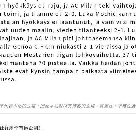
n hyökkäys oli raju, ja AC Milan teki vaihtoj
a toimi, ja tilanne oli 2-0. Luka Modrić kann
stajan hyökkäys ei laantunut, ja vain viisi 
t uuden maalin, vieden tilanteeksi 2-1. Luk
aajiaan, ja AC Milan piti johtoasemansa kiinn
lla Genoa C.F.C:n niukasti 2-1 vieraissa ja 
 kauden Mestarien liigan lohkovaihetta. 37 t
kolmantena 70 pisteellä. Vaikka heidän joht
aistelevat kynsin hampain paikasta viimeises
lussa.
並不代表本站的立場。因此本站對所有博客的立場、真實性、準確性
社群創作有價企劃》