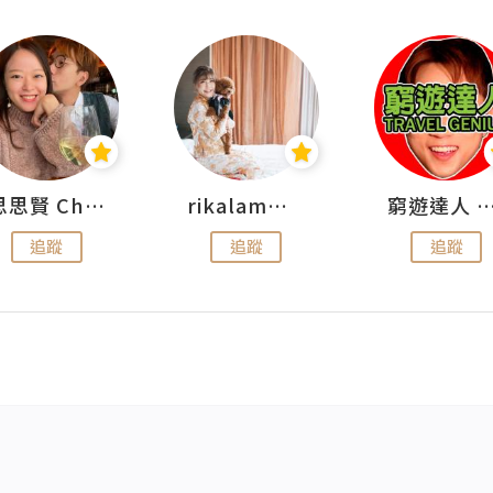
思思賢 ChillMyBabe
rikalammm
窮遊達人 Mr.TravelGe
追蹤
追蹤
追蹤