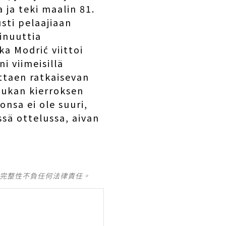
a ja teki maalin 81.
usti pelaajiaan
minuuttia
a Modrić viittoi
i viimeisillä
ottaen ratkaisevan
iukan kierroksen
onsa ei ole suuri,
sä ottelussa, aivan
及完整性不負任何法律責任。