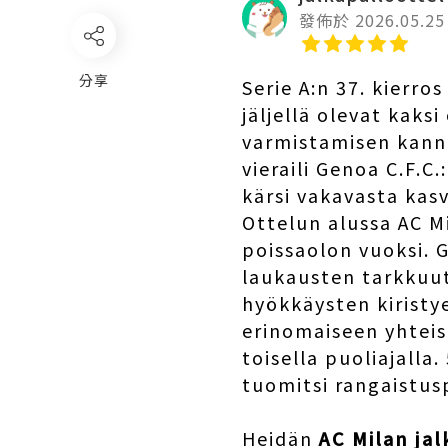
發佈於 2026.05.25
分享
Serie A:n 37. kierro
jäljellä olevat kaks
varmistamisen kann
vieraili Genoa C.F.C
kärsi vakavasta kas
Ottelun alussa AC Mi
poissaolon vuoksi. G
laukausten tarkkuut
hyökkäysten kiristye
erinomaiseen yhteis
toisella puoliajalla
tuomitsi rangaistus
Heidän
AC Milan jal