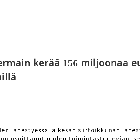
Germain kerää 156 miljoonaa e
illä
en lähestyessä ja kesän siirtoikkunan lähe
 on osoittanut uuden toimintastrategian: s