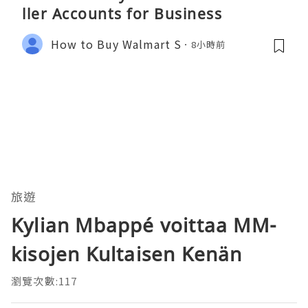
ller Accounts for Business
How to Buy Walmart S
8小時前
旅遊
Kylian Mbappé voittaa MM-
kisojen Kultaisen Kenän
瀏覽次數:117