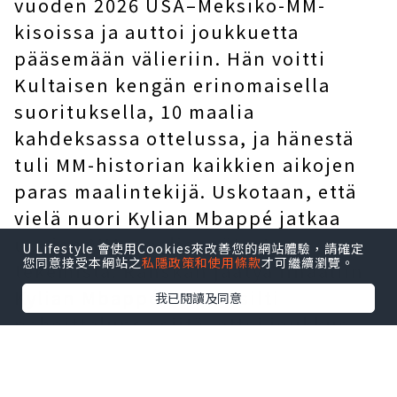
vuoden 2026 USA–Meksiko-MM-
kisoissa ja auttoi joukkuetta
pääsemään välieriin. Hän voitti
Kultaisen kengän erinomaisella
suorituksella, 10 maalia
kahdeksassa ottelussa, ja hänestä
tuli MM-historian kaikkien aikojen
paras maalintekijä. Uskotaan, että
vielä nuori Kylian Mbappé jatkaa
uusien MM-maaliennätysten
U Lifestyle 會使用Cookies來改善您的網站體驗，請確定
您同意接受本網站之
私隱政策和使用條款
才可繼續瀏覽。
tekemistä. Ranskan jäätyä finaaliin
Kylian Mbappé ilmaisi silti
我已閱讀及同意
pahoittelunsa siitä, ettei joukkue
päässyt finaaliin, ja piti palkintoa
koko joukkueen ponnistelujen