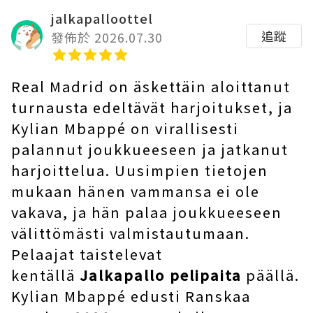
jalkapalloottel
追蹤
發佈於 2026.07.30
Real Madrid on äskettäin aloittanut
turnausta edeltävät harjoitukset, ja
Kylian Mbappé on virallisesti
palannut joukkueeseen ja jatkanut
harjoittelua. Uusimpien tietojen
mukaan hänen vammansa ei ole
vakava, ja hän palaa joukkueeseen
välittömästi valmistautumaan.
Pelaajat taistelevat
kentällä
Jalkapallo pelipaita
päällä.
Kylian Mbappé edusti Ranskaa