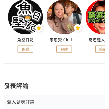
urnal
魚堅日記
思思賢 ChillMyBabe
追蹤
追蹤
追蹤
發表評論
登入
發表評論