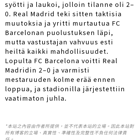
syötti ja laukoi, jolloin tilanne oli 2–
0. Real Madrid teki sitten taktisia
muutoksia ja yritti murtautua FC
Barcelonan puolustuksen läpi,
mutta vastustajan vahvuus esti
heiltä kaikki mahdollisuudet.
Lopulta FC Barcelona voitti Real
Madridin 2–0 ja varmisti
mestaruuden kolme erää ennen
loppua, ja stadionilla järjestettiin
vaatimaton juhla.
*本站之內容由作者所提供，並不代表本站的立場。因此本站對
所有博客的立場、真實性、準確性及完整性不負任何法律責
任。