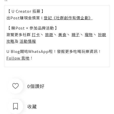
【 U Creator 招募 】
出Post賺現金獎賞 l
登記《社群創作有價企劃》
【 睇Post + 參加品牌活動 】
瀏覽更多社群
打卡
丶
旅遊
丶
美食
丶
親子
丶
寵物
丶
扮靚
攻略
及
活動情報
U Blog開咗WhatsApp啦！發掘更多吃喝玩樂資訊！
Follow 我哋
！
0個讚好
收藏