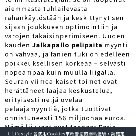
aiemmasta tuhlailevasta
rahankäytöstään ja keskittynyt sen
sijaan joukkueen optimointiin ja
varojen takaisinperimiseen. Uuden
kauden
Jalkapallo pelipaita
myynti
on vahvaa, ja fanien tuki on edelleen
poikkeuksellisen korkeaa – selvästi
nopeampaa kuin muulla liigalla.
Seuran viimeaikaiset toimet ovat
herättäneet laajaa keskustelua,
erityisesti neljä ovelaa
pelaajamyyntiä, jotka tuottivat
onnistuneesti 156 miljoonaa euroa.
Nämä liikkeet ovat tehneet Paris
U Lifestyle 會使用Cookies來改善您的網站體驗，請確定
Saint-Germainista yhden kesän