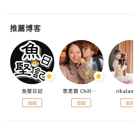
推薦博客
urnal
魚堅日記
思思賢 ChillMyBabe
rikala
追蹤
追蹤
追蹤