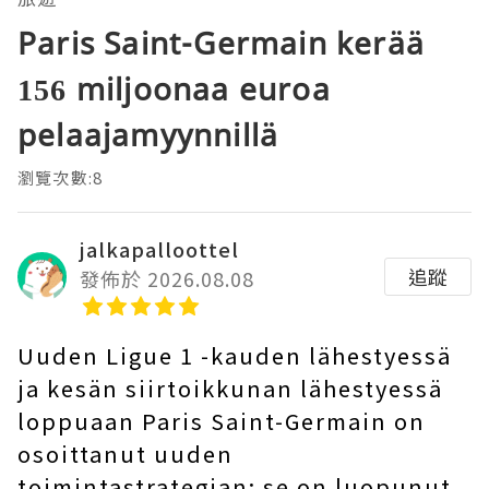
Paris Saint-Germain kerää
156 miljoonaa euroa
pelaajamyynnillä
瀏覽次數:8
jalkapalloottel
追蹤
發佈於 2026.08.08
Uuden Ligue 1 -kauden lähestyessä
ja kesän siirtoikkunan lähestyessä
loppuaan Paris Saint-Germain on
osoittanut uuden
toimintastrategian: se on luopunut