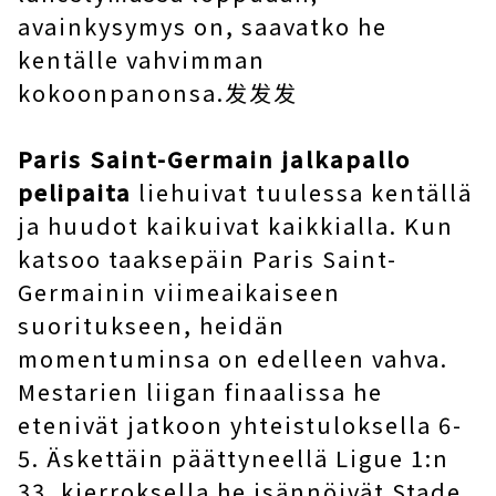
avainkysymys on, saavatko he
kentälle vahvimman
kokoonpanonsa.发发发
Paris Saint-Germain jalkapallo
pelipaita
liehuivat tuulessa kentällä
ja huudot kaikuivat kaikkialla. Kun
katsoo taaksepäin Paris Saint-
Germainin viimeaikaiseen
suoritukseen, heidän
momentuminsa on edelleen vahva.
Mestarien liigan finaalissa he
etenivät jatkoon yhteistuloksella 6-
5. Äskettäin päättyneellä Ligue 1:n
33. kierroksella he isännöivät Stade