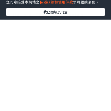
您同意接受本網站之
私隱政策和使用條款
才可繼續瀏覽。
siirtomarkkinoiden suurimmista
我已閱讀及同意
voittajista. Tämän strategian
kohokohta oli kahden pitkään
heikosti suoriutuneen, paljon
ansaitsevan hyökkääjän onnistunut
myyminen. Molemmat hankittiin
Serie A:n suuriin seuroihin
merkittävillä maksuilla, mikä oli
huomattavan dramaattinen prosessi.
Lisäksi seura onnistui siirtämään
kaksi aloituskokoonpanon pelaajaa,
mikä tehosti edustusjoukkueen
kokoonpanoa entisestään.发发啊