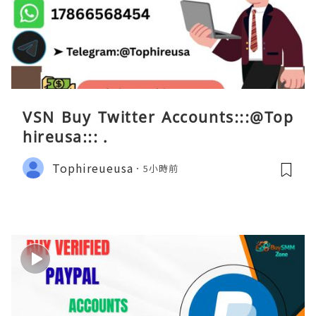
VSN Buy Twitter Accounts:::@Top
hireusa::: .
Tophireueusa
5小時前