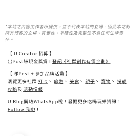
*本站之內容由作者所提供，並不代表本站的立場。因此本站對
所有博客的立場、真實性、準確性及完整性不負任何法律責
任。
【 U Creator 招募 】
出Post賺現金獎賞 l
登記《社群創作有價企劃》
【 睇Post + 參加品牌活動 】
瀏覽更多社群
打卡
丶
旅遊
丶
美食
丶
親子
丶
寵物
丶
扮靚
攻略
及
活動情報
U Blog開咗WhatsApp啦！發掘更多吃喝玩樂資訊！
Follow 我哋
！