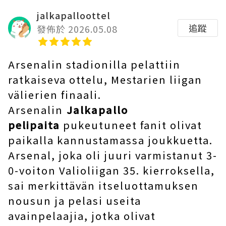
jalkapalloottel
追蹤
發佈於 2026.05.08
Arsenalin stadionilla pelattiin
ratkaiseva ottelu, Mestarien liigan
välierien finaali.
Arsenalin
Jalkapallo
pelipaita
pukeutuneet fanit olivat
paikalla kannustamassa joukkuetta.
Arsenal, joka oli juuri varmistanut 3-
0-voiton Valioliigan 35. kierroksella,
sai merkittävän itseluottamuksen
nousun ja pelasi useita
avainpelaajia, jotka olivat