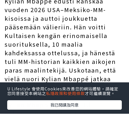
Kylian Mbappé edusti Ranskaa
vuoden 2026 USA–Meksiko-MM-
kisoissa ja auttoi joukkuetta
pääsemään välieriin. Hän voitti
Kultaisen kengän erinomaisella
suorituksella, 10 maalia
kahdeksassa ottelussa, ja hänestä
tuli MM-historian kaikkien aikojen
paras maalintekijä. Uskotaan, että
vielä nuori Kylian Mbappé jatkaa
uusien MM-maaliennätysten
U Lifestyle 會使用Cookies來改善您的網站體驗，請確定
您同意接受本網站之
私隱政策和使用條款
才可繼續瀏覽。
tekemistä. Ranskan jäätyä finaaliin
Kylian Mbappé ilmaisi silti
我已閱讀及同意
pahoittelunsa siitä, ettei joukkue
päässyt finaaliin, ja piti palkintoa