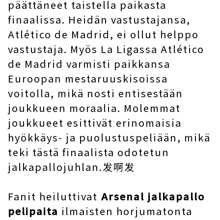
päättäneet taistella paikasta
finaalissa. Heidän vastustajansa,
Atlético de Madrid, ei ollut helppo
vastustaja. Myös La Ligassa Atlético
de Madrid varmisti paikkansa
Euroopan mestaruuskisoissa
voitolla, mikä nosti entisestään
joukkueen moraalia. Molemmat
joukkueet esittivät erinomaisia ​​
hyökkäys- ja puolustuspeliään, mikä
teki tästä finaalista odotetun
jalkapallojuhlan.发啊发
Fanit heiluttivat
Arsenal jalkapallo
pelipaita
ilmaisten horjumatonta