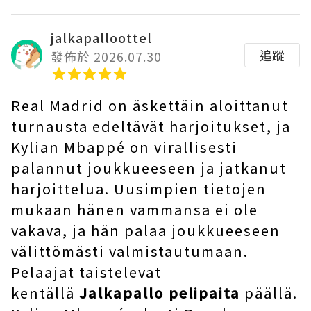
jalkapalloottel
追蹤
發佈於 2026.07.30
Real Madrid on äskettäin aloittanut
turnausta edeltävät harjoitukset, ja
Kylian Mbappé on virallisesti
palannut joukkueeseen ja jatkanut
harjoittelua. Uusimpien tietojen
mukaan hänen vammansa ei ole
vakava, ja hän palaa joukkueeseen
välittömästi valmistautumaan.
Pelaajat taistelevat
kentällä
Jalkapallo pelipaita
päällä.