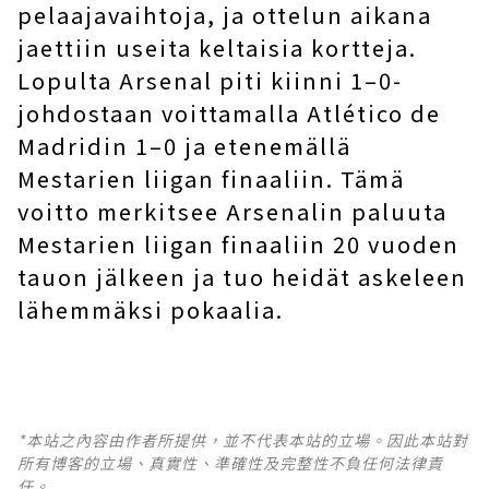
pelaajavaihtoja, ja ottelun aikana
jaettiin useita keltaisia ​​kortteja.
Lopulta Arsenal piti kiinni 1–0-
johdostaan ​​voittamalla Atlético de
Madridin 1–0 ja etenemällä
Mestarien liigan finaaliin. Tämä
voitto merkitsee Arsenalin paluuta
Mestarien liigan finaaliin 20 vuoden
tauon jälkeen ja tuo heidät askeleen
lähemmäksi pokaalia.
*本站之內容由作者所提供，並不代表本站的立場。因此本站對
所有博客的立場、真實性、準確性及完整性不負任何法律責
任。