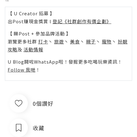
【 U Creator 招募 】
出Post賺現金獎賞 l
登記《社群創作有價企劃》
【 睇Post + 參加品牌活動 】
瀏覽更多社群
打卡
丶
旅遊
丶
美食
丶
親子
丶
寵物
丶
扮靚
攻略
及
活動情報
U Blog開咗WhatsApp啦！發掘更多吃喝玩樂資訊！
Follow 我哋
！
0個讚好
收藏