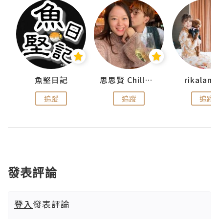
urnal
魚堅日記
思思賢 ChillMyBabe
rikala
追蹤
追蹤
追蹤
發表評論
登入
發表評論