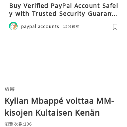
Buy Verified PayPal Account Safel
y with Trusted Security Guarante
e
paypal accounts
15分鐘前
旅遊
Kylian Mbappé voittaa MM-
kisojen Kultaisen Kenän
瀏覽次數:136