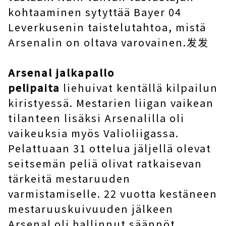
kohtaaminen sytyttää Bayer 04
Leverkusenin taistelutahtoa, mistä
Arsenalin on oltava varovainen.发发
Arsenal jalkapallo
pelipaita
liehuivat kentällä kilpailun
kiristyessä. Mestarien liigan vaikean
tilanteen lisäksi Arsenalilla oli
vaikeuksia myös Valioliigassa.
Pelattuaan 31 ottelua jäljellä olevat
seitsemän peliä olivat ratkaisevan
tärkeitä mestaruuden
varmistamiselle. 22 vuotta kestäneen
mestaruuskuivuuden jälkeen
Arsenal oli hallinnut säännöt,