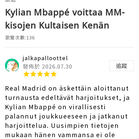
Kylian Mbappé voittaa MM-
kisojen Kultaisen Kenän
瀏覽次數:136
jalkapalloottel
追蹤
發佈於 2026.07.30
Real Madrid on äskettäin aloittanut
turnausta edeltävät harjoitukset, ja
Kylian Mbappé on virallisesti
palannut joukkueeseen ja jatkanut
harjoittelua. Uusimpien tietojen
mukaan hänen vammansa ei ole