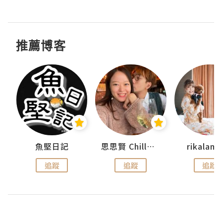
推薦博客
urnal
魚堅日記
思思賢 ChillMyBabe
rikala
追蹤
追蹤
追蹤