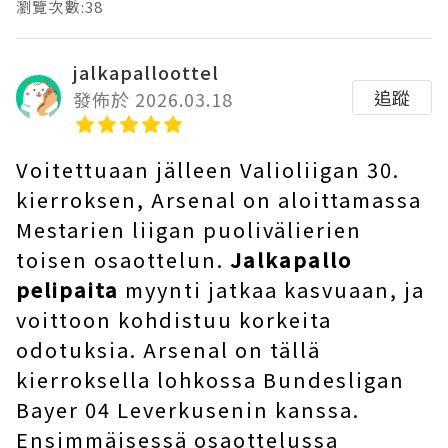
瀏覽次數:38
jalkapalloottel
追蹤
發佈於 2026.03.18
Voitettuaan jälleen Valioliigan 30.
kierroksen, Arsenal on aloittamassa
Mestarien liigan puolivälierien
toisen osaottelun.
Jalkapallo
pelipaita
myynti jatkaa kasvuaan, ja
voittoon kohdistuu korkeita
odotuksia. Arsenal on tällä
kierroksella lohkossa Bundesligan
Bayer 04 Leverkusenin kanssa.
Ensimmäisessä osaottelussa