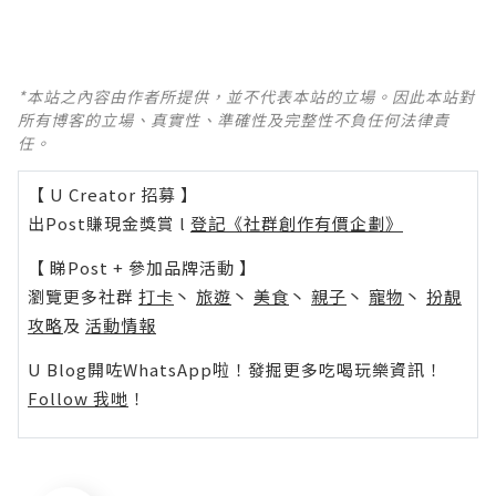
*本站之內容由作者所提供，並不代表本站的立場。因此本站對
所有博客的立場、真實性、準確性及完整性不負任何法律責
任。
【 U Creator 招募 】
出Post賺現金獎賞 l
登記《社群創作有價企劃》
【 睇Post + 參加品牌活動 】
瀏覽更多社群
打卡
丶
旅遊
丶
美食
丶
親子
丶
寵物
丶
扮靚
攻略
及
活動情報
U Blog開咗WhatsApp啦！發掘更多吃喝玩樂資訊！
Follow 我哋
！