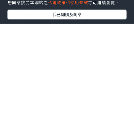
您同意接受本網站之
私隱政策和使用條款
才可繼續瀏覽。
tekemistä. Ranskan jäätyä finaaliin
Kylian Mbappé ilmaisi silti
我已閱讀及同意
pahoittelunsa siitä, ettei joukkue
päässyt finaaliin, ja piti palkintoa
koko joukkueen ponnistelujen
ansiona.
发发发
Mbappé pelipaita
liehuvat ja
suosionosoitukset kaikuvat
stadionilla. Kylian Mbappén
poikkeuksellinen lahjakkuus loistaa
paitsi suurissa kansainvälisissä
turnauksissa myös seuratasolla.
Edellisen kauden lopussa hänet
valittiin jälleen Real Madridin