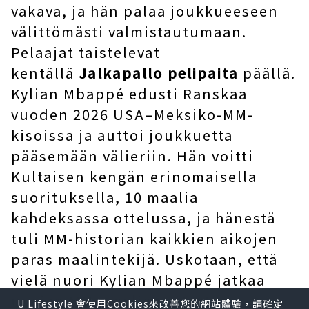
vakava, ja hän palaa joukkueeseen
välittömästi valmistautumaan.
Pelaajat taistelevat
kentällä
Jalkapallo pelipaita
päällä.
Kylian Mbappé edusti Ranskaa
vuoden 2026 USA–Meksiko-MM-
kisoissa ja auttoi joukkuetta
pääsemään välieriin. Hän voitti
Kultaisen kengän erinomaisella
suorituksella, 10 maalia
kahdeksassa ottelussa, ja hänestä
tuli MM-historian kaikkien aikojen
paras maalintekijä. Uskotaan, että
vielä nuori Kylian Mbappé jatkaa
uusien MM-maaliennätysten
U Lifestyle 會使用Cookies來改善您的網站體驗，請確定