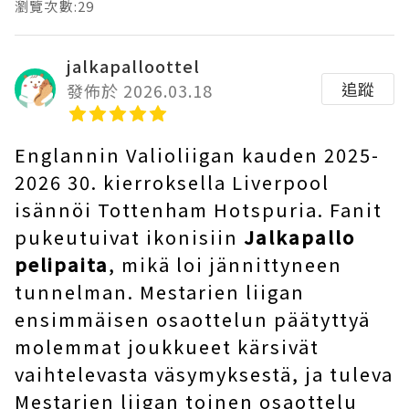
瀏覽次數:29
jalkapalloottel
追蹤
發佈於 2026.03.18
Englannin Valioliigan kauden 2025-
2026 30. kierroksella Liverpool
isännöi Tottenham Hotspuria. Fanit
pukeutuivat ikonisiin
Jalkapallo
pelipaita
, mikä loi jännittyneen
tunnelman. Mestarien liigan
ensimmäisen osaottelun päätyttyä
molemmat joukkueet kärsivät
vaihtelevasta väsymyksestä, ja tuleva
Mestarien liigan toinen osaottelu