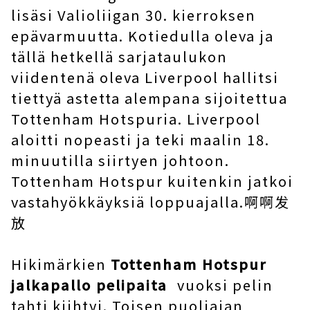
lisäsi Valioliigan 30. kierroksen
epävarmuutta. Kotiedulla oleva ja
tällä hetkellä sarjataulukon
viidentenä oleva Liverpool hallitsi
tiettyä astetta alempana sijoitettua
Tottenham Hotspuria. Liverpool
aloitti nopeasti ja teki maalin 18.
minuutilla siirtyen johtoon.
Tottenham Hotspur kuitenkin jatkoi
vastahyökkäyksiä loppuajalla.啊啊发
放
Hikimärkien
Tottenham Hotspur
jalkapallo pelipaita
vuoksi pelin
tahti kiihtyi. Toisen puoliajan