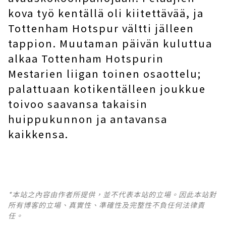
kova työ kentällä oli kiitettävää, ja
Tottenham Hotspur vältti jälleen
tappion. Muutaman päivän kuluttua
alkaa Tottenham Hotspurin
Mestarien liigan toinen osaottelu;
palattuaan kotikentälleen joukkue
toivoo saavansa takaisin
huippukunnon ja antavansa
kaikkensa.
*本站之內容由作者所提供，並不代表本站的立場。因此本站對
所有博客的立場、真實性、準確性及完整性不負任何法律責
任。