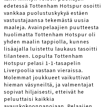
edetessä Tottenham Hotspur osoitti
vankkaa puolustuskykyä estäen
vastustajaansa tekemästä uusia
maaleja. Avainpelaajien puutteesta
huolimatta Tottenham Hotspur oli
yhden maalin tappiolla, kunnes
lisäajalla luistettu laukaus tasoitti
tilanteen. Lopulta Tottenham
Hotspur pelasi 1-1-tasapelin
Liverpoolia vastaan ​​vieraissa.
Molemmat joukkueet vaikuttivat
hieman väsyneiltä, ​​ja valmentajat
sopivat hiljaisesti, etteivät he
peluuttaisi kaikkia
avauskokoonpanojaan. Pelaajien