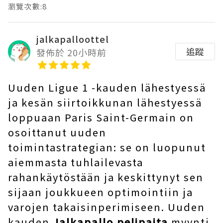
瀏覽次數:8
jalkapalloottel
追蹤
發佈於 20小時前
Uuden Ligue 1 -kauden lähestyessä
ja kesän siirtoikkunan lähestyessä
loppuaan Paris Saint-Germain on
osoittanut uuden
toimintastrategian: se on luopunut
aiemmasta tuhlailevasta
rahankäytöstään ja keskittynyt sen
sijaan joukkueen optimointiin ja
varojen takaisinperimiseen. Uuden
kauden
Jalkapallo pelipaita
myynti