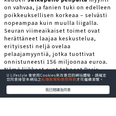
on vahvaa, ja fanien tuki on edelleen
poikkeuksellisen korkeaa – selvästi
nopeampaa kuin muulla liigalla.
Seuran viimeaikaiset toimet ovat
herättäneet laajaa keskustelua,
erityisesti neljä ovelaa
pelaajamyyntiä, jotka tuottivat
onnistuneesti 156 miljoonaa euroa.
Nämä liikkeet ovat tehneet Paris
U Lifestyle 會使用Cookies來改善您的網站體驗，請確定
Saint-Germainista yhden kesän
您同意接受本網站之
私隱政策和使用條款
才可繼續瀏覽。
siirtomarkkinoiden suurimmista
我已閱讀及同意
voittajista. Tämän strategian
kohokohta oli kahden pitkään
heikosti suoriutuneen, paljon
ansaitsevan hyökkääjän onnistunut