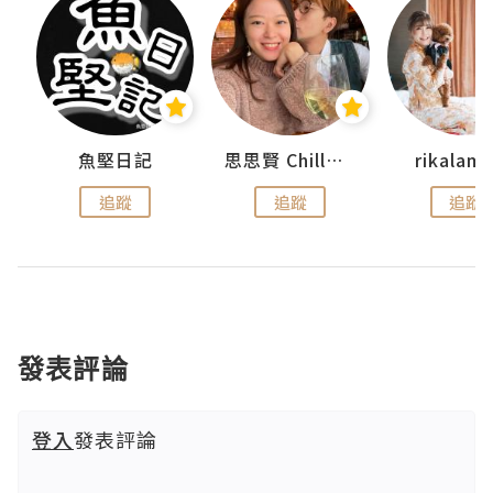
urnal
魚堅日記
思思賢 ChillMyBabe
rikala
追蹤
追蹤
追蹤
發表評論
登入
發表評論