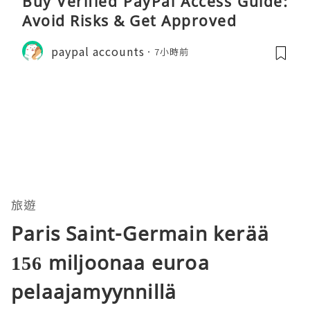
Buy Verified PayPal Access Guide:
Avoid Risks & Get Approved
paypal accounts
7小時前
旅遊
Paris Saint-Germain kerää
156 miljoonaa euroa
pelaajamyynnillä