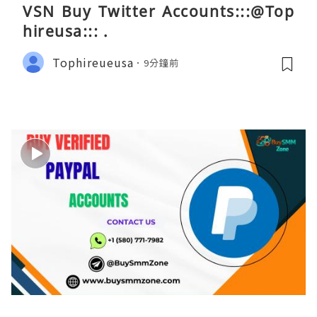
VSN Buy Twitter Accounts:::@Top
hireusa::: .
Tophireueusa
9分鐘前