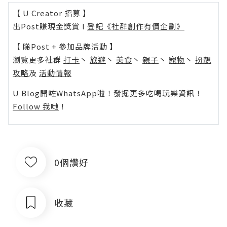
【 U Creator 招募 】
出Post賺現金獎賞 l
登記《社群創作有價企劃》
【 睇Post + 參加品牌活動 】
瀏覽更多社群
打卡
丶
旅遊
丶
美食
丶
親子
丶
寵物
丶
扮靚
攻略
及
活動情報
U Blog開咗WhatsApp啦！發掘更多吃喝玩樂資訊！
Follow 我哋
！
0個讚好
收藏