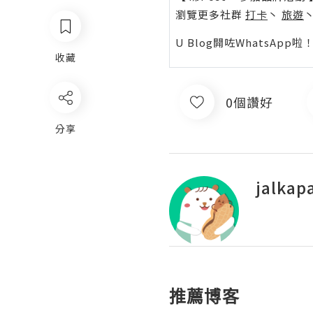
瀏覽更多社群
打卡
丶
旅遊
U Blog開咗WhatsAp
收藏
0個讚好
分享
jalkap
推薦博客