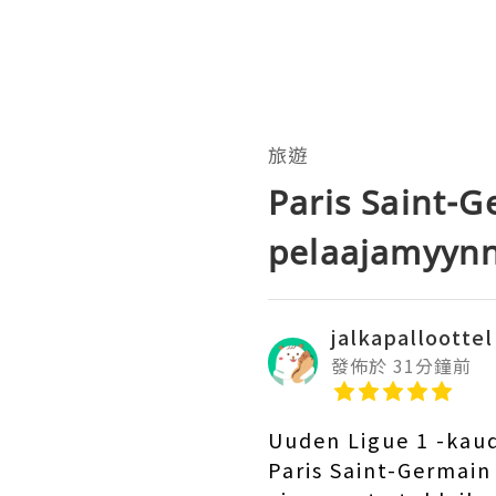
旅遊
Paris Saint-
pelaajamyynn
jalkapalloottel
發佈於 31分鐘前
Uuden Ligue 1 -kaud
Paris Saint-Germain