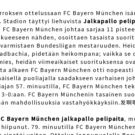
erroksen ottelussaan FC Bayern München isä
Stadion täyttyi liehuvista
Jalkapallo peli
. FC Bayern München johtaa sarjaa 11 pisteel
kkueeseen nähden, osoittaen tasaista suori
 varmistaen Bundesliigan mestaruuden. Hei
adbachia, pidetään heikompana; vaikka se o
ies, heidän viimeaikaiset suorituksensa ova
ta alkaen FC Bayern München otti nopeasti a
äisellä puoliajalla saadakseen varhaisen j
liajan 57. minuutilla, FC Bayern München te
n 3-0:aan. FC Bayern Münchenin tasainen suor
tään mahdollisuuksia vastahyökkäyksiin.
C Bayern München jalkapallo pelipaita
, m
 hiipunut. 79. minuutilla FC Bayern Münche
a sinetöi voiton. Ottelun loppupuolella Bor