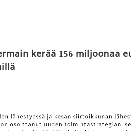
Germain kerää 156 miljoonaa e
illä
en lähestyessä ja kesän siirtoikkunan lähe
 on osoittanut uuden toimintastrategian: s