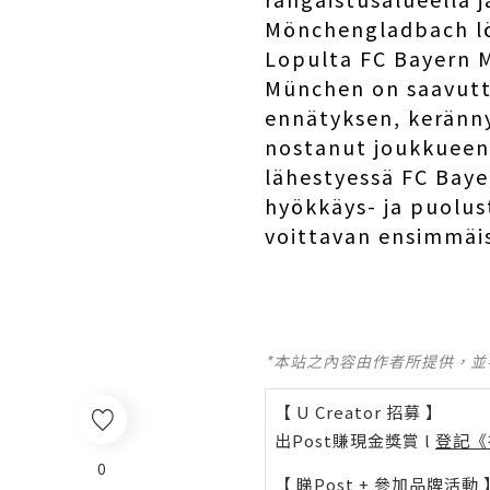
Mönchengladbach löy
Lopulta FC Bayern M
München on saavutta
ennätyksen, keränny
nostanut joukkueen 
lähestyessä FC Baye
hyökkäys- ja puolus
voittavan ensimmäi
*本站之內容由作者所提供，
【 U Creator 招募 】
出Post賺現金獎賞 l
登記《
0
【 睇Post + 參加品牌活動 