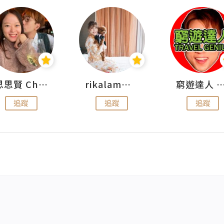
思思賢 ChillMyBabe
rikalammm
窮遊達人 Mr.TravelGe
追蹤
追蹤
追蹤