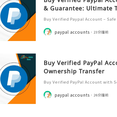
& Guarantee: Ultimate 
Buy Verified Paypal Account – Safe
ate Trust Are you looking to buy a 
ut worried about safety and reliab
paypal accounts
23分鐘前
any people want a secu
Buy Verified PayPal Acc
Ownership Transfer
Buy Verified PayPal Account with 
Are you ready to take your online t
vel? Buying a verified PayPal acco
paypal accounts
26分鐘前
other, safer payments