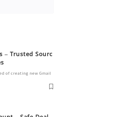
s – Trusted Sourc
es
ed of creating new Gmail
 new Gmail account being l
 account is the perfect s
ount – Safe Deal