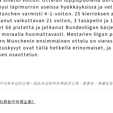
si läpimurron useissa hyökkäyksissä ja veti
ünchen varmisti 4-1-voiton. 25 kierroksen 
nut vaikuttavan 21 voiton, 3 tasapelin ja 
t 66 pistettä ja jatkanut Bundesliigan kärj
moraalia huomattavasti. Mestarien liigan p
rn Münchenin ensimmäinen ottelu on vierasp
tuskyvyt ovat tällä hetkellä erinomaiset, j
sen osaottelun.
並不代表本站的立場。因此本站對所有博客的立場、真實性、準確性
社群創作有價企劃》
】