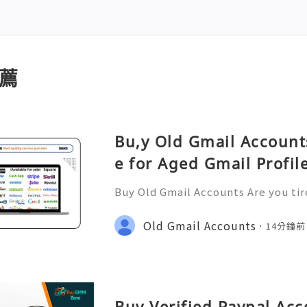
薦
Bu,y Old Gmail Account
e for Aged Gmail Profil
Buy Old Gmail Accounts Are you tir
accounts for various reasons? Is a
ost? Look no further; Buy old Gmail
Old Gmail Accounts
14分鐘前
olution for you! Also
Buy Verified Paypal Acc