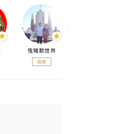
nius
曳豬歎世界
Koalascities (^O^)! @ UTravel
追蹤
追蹤