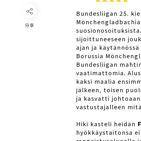
Bundesliigan 25. ki
Mönchengladbachia. 
分享
suosionosoituksista
sijoittuneeseen jou
ajan ja käytännössä
Borussia Mönchengl
Bundesliigan mahtim
vaatimattomia. Alus
kaksi maalia ensimm
jälkeen, toisen puo
ja kasvatti johtoaa
vastustajalleen mi
Hiki kasteli heidän
F
hyökkäystaitonsa ei
rangaistusalueella j