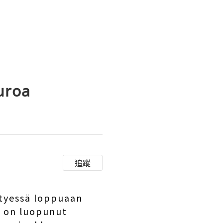
uroa
追蹤
styessä loppuaan
e on luopunut