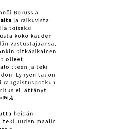
nnöi Borussia
paita
ja raikuvista
lä toiseksi
tusta koko kauden
dän vastustajaansa,
nkin pitkäaikainen
t olleet
loitteen ja teki
ohdon. Lyhyen tauon
ki rangaistuspotkun
itus ei jättänyt
发啊啊啊发
utta heidän
n teki uuden maalin
ussia