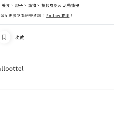
丶
美食
丶
親子
丶
寵物
丶
扮靚攻略
及
活動情報
p啦！發掘更多吃喝玩樂資訊！
Follow 我哋
！
收藏
alloottel