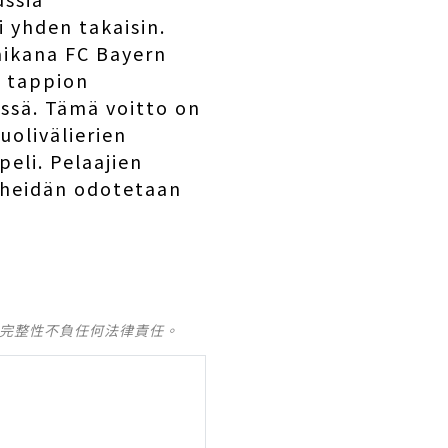
 yhden takaisin.
aikana FC Bayern
1 tappion
essä. Tämä voitto on
uolivälierien
eli. Pelaajien
a heidän odotetaan
及完整性不負任何法律責任。