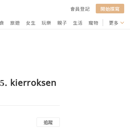
會員登記
開始撰寫
食
旅遊
女生
玩樂
親子
生活
寵物
行山
更多
打卡
5. kierroksen
追蹤