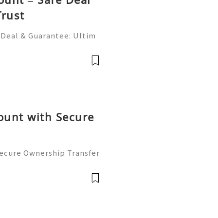
Trust
 Deal & Guarantee: Ultim
verified PayPal account b
ility? You’re not alone. M
ount with Secure
Secure Ownership Transfer
ransactions to the next le
unt can open doors to smo