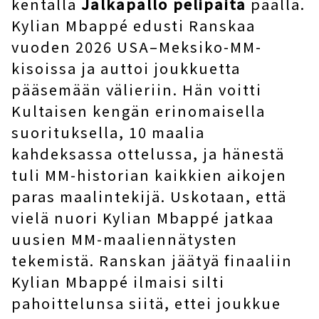
kentällä
Jalkapallo pelipaita
päällä.
Kylian Mbappé edusti Ranskaa
vuoden 2026 USA–Meksiko-MM-
kisoissa ja auttoi joukkuetta
pääsemään välieriin. Hän voitti
Kultaisen kengän erinomaisella
suorituksella, 10 maalia
kahdeksassa ottelussa, ja hänestä
tuli MM-historian kaikkien aikojen
paras maalintekijä. Uskotaan, että
vielä nuori Kylian Mbappé jatkaa
uusien MM-maaliennätysten
tekemistä. Ranskan jäätyä finaaliin
Kylian Mbappé ilmaisi silti
pahoittelunsa siitä, ettei joukkue