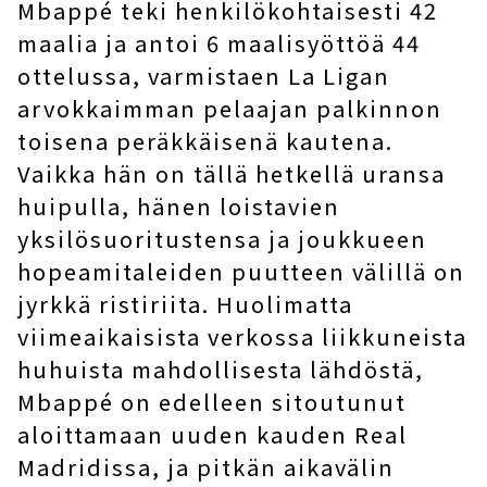
Mbappé teki henkilökohtaisesti 42
maalia ja antoi 6 maalisyöttöä 44
ottelussa, varmistaen La Ligan
arvokkaimman pelaajan palkinnon
toisena peräkkäisenä kautena.
Vaikka hän on tällä hetkellä uransa
huipulla, hänen loistavien
yksilösuoritustensa ja joukkueen
hopeamitaleiden puutteen välillä on
jyrkkä ristiriita. Huolimatta
viimeaikaisista verkossa liikkuneista
huhuista mahdollisesta lähdöstä,
Mbappé on edelleen sitoutunut
aloittamaan uuden kauden Real
Madridissa, ja pitkän aikavälin