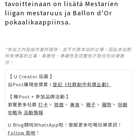
tavoitteinaan on lisätä Mestarien
liigan mestaruus ja Ballon d'Or
pokaalikaappiinsa.
*本站之內容由作者所提供，並不代表本站的立場。因此本站對
所有博客的立場、真實性、準確性及完整性不負任何法律責
任。
【 U Creator 招募 】
出Post賺現金獎賞 l
登記《社群創作有價企劃》
【 睇Post + 參加品牌活動 】
瀏覽更多社群
打卡
丶
旅遊
丶
美食
丶
親子
丶
寵物
丶
扮靚
攻略
及
活動情報
U Blog開咗WhatsApp啦！發掘更多吃喝玩樂資訊！
Follow 我哋
！