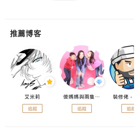
推薦博客
點滴
艾米莉
儍媽媽與兩隻小魔怪之家
追蹤
追蹤
追蹤