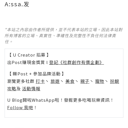
A:ssa.发
*本站之內容由作者所提供，並不代表本站的立場。因此本站對
所有博客的立場、真實性、準確性及完整性不負任何法律責
任。
【 U Creator 招募 】
出Post賺現金獎賞 l
登記《社群創作有價企劃》
【 睇Post + 參加品牌活動 】
瀏覽更多社群
打卡
丶
旅遊
丶
美食
丶
親子
丶
寵物
丶
扮靚
攻略
及
活動情報
U Blog開咗WhatsApp啦！發掘更多吃喝玩樂資訊！
Follow 我哋
！