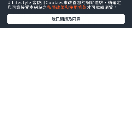
U Lifestyle 會使用Cookies來改善您的網站體驗，請確定
siirtomarkkinoiden suurimmista
您同意接受本網站之
私隱政策和使用條款
才可繼續瀏覽。
voittajista. Tämän strategian
我已閱讀及同意
kohokohta oli kahden pitkään
heikosti suoriutuneen, paljon
ansaitsevan hyökkääjän onnistunut
myyminen. Molemmat hankittiin
Serie A:n suuriin seuroihin
merkittävillä maksuilla, mikä oli
huomattavan dramaattinen prosessi.
Lisäksi seura onnistui siirtämään
kaksi aloituskokoonpanon pelaajaa,
mikä tehosti edustusjoukkueen
kokoonpanoa entisestään.发发啊
Fanit heiluttavat
Paris Saint-