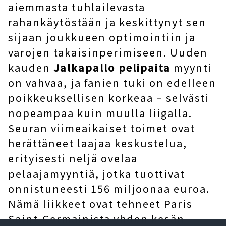
aiemmasta tuhlailevasta
rahankäytöstään ja keskittynyt sen
sijaan joukkueen optimointiin ja
varojen takaisinperimiseen. Uuden
kauden
Jalkapallo pelipaita
myynti
on vahvaa, ja fanien tuki on edelleen
poikkeuksellisen korkeaa – selvästi
nopeampaa kuin muulla liigalla.
Seuran viimeaikaiset toimet ovat
herättäneet laajaa keskustelua,
erityisesti neljä ovelaa
pelaajamyyntiä, jotka tuottivat
onnistuneesti 156 miljoonaa euroa.
Nämä liikkeet ovat tehneet Paris
Saint-Germainista yhden kesän