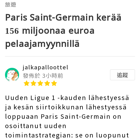
旅遊
Paris Saint-Germain kerää
156 miljoonaa euroa
pelaajamyynnillä
jalkapalloottel
追蹤
發佈於 3小時前
Uuden Ligue 1 -kauden lähestyessä
ja kesän siirtoikkunan lähestyessä
loppuaan Paris Saint-Germain on
osoittanut uuden
toimintastrategian: se on luopunut