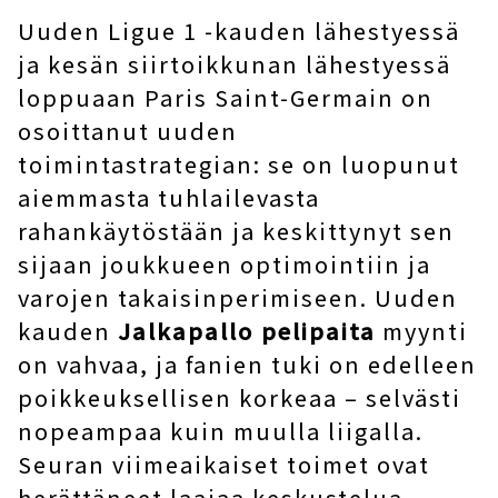
Uuden Ligue 1 -kauden lähestyessä
ja kesän siirtoikkunan lähestyessä
loppuaan Paris Saint-Germain on
osoittanut uuden
toimintastrategian: se on luopunut
aiemmasta tuhlailevasta
rahankäytöstään ja keskittynyt sen
sijaan joukkueen optimointiin ja
varojen takaisinperimiseen. Uuden
kauden
Jalkapallo pelipaita
myynti
on vahvaa, ja fanien tuki on edelleen
poikkeuksellisen korkeaa – selvästi
nopeampaa kuin muulla liigalla.
Seuran viimeaikaiset toimet ovat
herättäneet laajaa keskustelua,