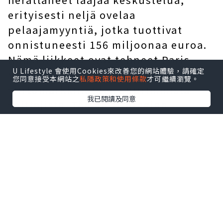
erityisesti neljä ovelaa
pelaajamyyntiä, jotka tuottivat
onnistuneesti 156 miljoonaa euroa.
Nämä liikkeet ovat tehneet Paris
U Lifestyle 會使用Cookies來改善您的網站體驗，請確定
Saint-Germainista yhden kesän
您同意接受本網站之
私隱政策和使用條款
才可繼續瀏覽。
siirtomarkkinoiden suurimmista
我已閱讀及同意
voittajista. Tämän strategian
kohokohta oli kahden pitkään
heikosti suoriutuneen, paljon
ansaitsevan hyökkääjän onnistunut
myyminen. Molemmat hankittiin
Serie A:n suuriin seuroihin
merkittävillä maksuilla, mikä oli
huomattavan dramaattinen prosessi.