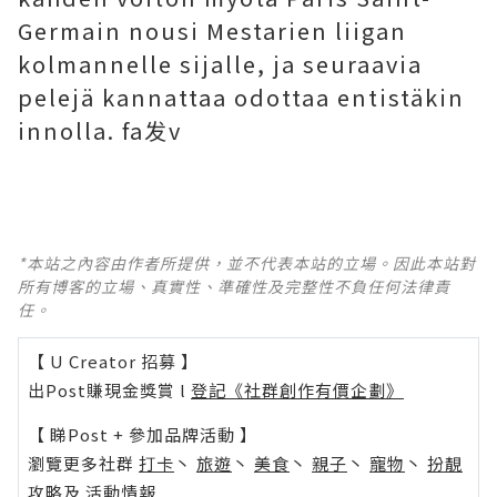
Germain nousi Mestarien liigan
kolmannelle sijalle, ja seuraavia
pelejä kannattaa odottaa entistäkin
innolla. fa发v
*本站之內容由作者所提供，並不代表本站的立場。因此本站對
所有博客的立場、真實性、準確性及完整性不負任何法律責
任。
【 U Creator 招募 】
出Post賺現金獎賞 l
登記《社群創作有價企劃》
【 睇Post + 參加品牌活動 】
瀏覽更多社群
打卡
丶
旅遊
丶
美食
丶
親子
丶
寵物
丶
扮靚
攻略
及
活動情報