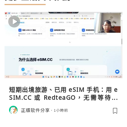
短期出境旅游、已用 eSIM 手机：用 e
SIM.CC 或 RedteaGO，无需等待收
货。需要“当地号码 + 通话短信”（如
正版软件分享
1小時前
打车、外卖、客户联络）：优先 Redt
eaGO（明确提供通话短信套餐）。长