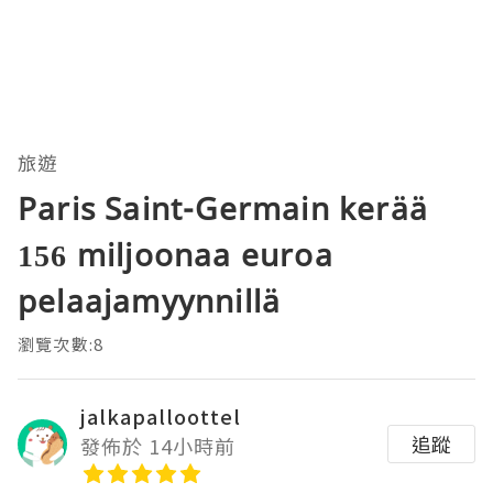
旅遊
Paris Saint-Germain kerää
156 miljoonaa euroa
pelaajamyynnillä
瀏覽次數:8
jalkapalloottel
追蹤
發佈於 14小時前