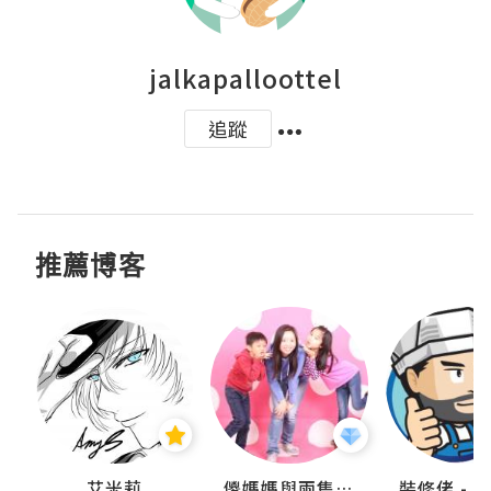
jalkapalloottel
追蹤
推薦博客
點滴
艾米莉
儍媽媽與兩隻小魔怪之家