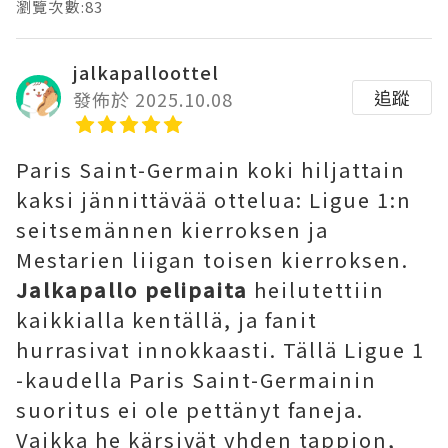
瀏覽次數:83
jalkapalloottel
追蹤
發佈於 2025.10.08
Paris Saint-Germain koki hiljattain
kaksi jännittävää ottelua: Ligue 1:n
seitsemännen kierroksen ja
Mestarien liigan toisen kierroksen.
Jalkapallo pelipaita
heilutettiin
kaikkialla kentällä, ja fanit
hurrasivat innokkaasti. Tällä Ligue 1
-kaudella Paris Saint-Germainin
suoritus ei ole pettänyt faneja.
Vaikka he kärsivät yhden tappion,