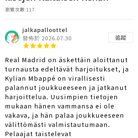
瀏覽次數:117
jalkapalloottel
追蹤
發佈於 2026.07.30
Real Madrid on äskettäin aloittanut
turnausta edeltävät harjoitukset, ja
Kylian Mbappé on virallisesti
palannut joukkueeseen ja jatkanut
harjoittelua. Uusimpien tietojen
mukaan hänen vammansa ei ole
vakava, ja hän palaa joukkueeseen
välittömästi valmistautumaan.
Pelaajat taistelevat