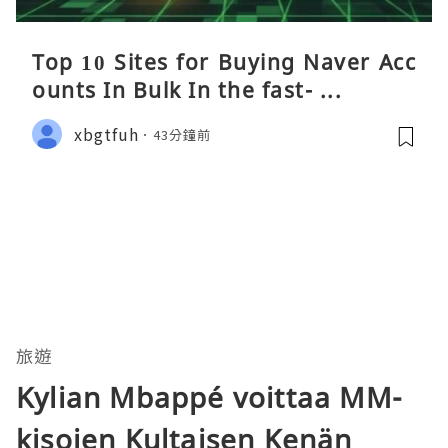
Top 10 Sites for Buying Naver Acc
ounts In Bulk In the fast- ...
xbgtfuh
43分鐘前
旅遊
Kylian Mbappé voittaa MM-
kisojen Kultaisen Kenän