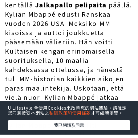
kentällä
Jalkapallo pelipaita
päällä.
Kylian Mbappé edusti Ranskaa
vuoden 2026 USA–Meksiko-MM-
kisoissa ja auttoi joukkuetta
pääsemään välieriin. Hän voitti
Kultaisen kengän erinomaisella
suorituksella, 10 maalia
kahdeksassa ottelussa, ja hänestä
tuli MM-historian kaikkien aikojen
paras maalintekijä. Uskotaan, että
vielä nuori Kylian Mbappé jatkaa
uusien MM-maaliennätysten
U Lifestyle 會使用Cookies來改善您的網站體驗，請確定
您同意接受本網站之
私隱政策和使用條款
才可繼續瀏覽。
tekemistä. Ranskan jäätyä finaaliin
Kylian Mbappé ilmaisi silti
我已閱讀及同意
pahoittelunsa siitä, ettei joukkue