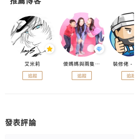
推薦博客
點滴
艾米莉
儍媽媽與兩隻小魔怪之家
追蹤
追蹤
追蹤
發表評論