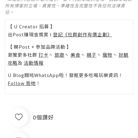
所有博客的立場、真實性、準確性及完整性不負任何法律責
任。
【 U Creator 招募 】
出Post賺現金獎賞 l
登記《社群創作有價企劃》
【 睇Post + 參加品牌活動 】
瀏覽更多社群
打卡
丶
旅遊
丶
美食
丶
親子
丶
寵物
丶
扮靚
攻略
及
活動情報
U Blog開咗WhatsApp啦！發掘更多吃喝玩樂資訊！
Follow 我哋
！
0個讚好