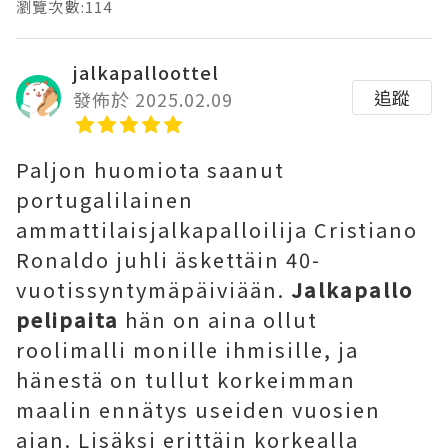
瀏覽次數:114
jalkapalloottel
追蹤
發佈於 2025.02.09
Paljon huomiota saanut
portugalilainen
ammattilaisjalkapalloilija Cristiano
Ronaldo juhli äskettäin 40-
vuotissyntymäpäiviään.
Jalkapallo
pelipaita
hän on aina ollut
roolimalli monille ihmisille, ja
hänestä on tullut korkeimman
maalin ennätys useiden vuosien
ajan. Lisäksi erittäin korkealla