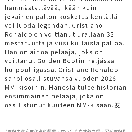
hämmästyttävää, ikään kuin
jokainen pallon kosketus kentällä
voi luoda legendan. Cristiano
Ronaldo on voittanut urallaan 33
mestaruutta ja viisi kultaista palloa.
Hän on ainoa pelaaja, joka on
voittanut Golden Bootin neljässä
huippuliigassa. Cristiano Ronaldo
sanoi osallistuvansa vuoden 2026
MM-kisoihin. Hänestä tulee historian
ensimmäinen pelaaja, joka on
osallistunut kuuteen MM-kisaan.发
*本站之內容由作者所提供，並不代表本站的立場。因此本站對