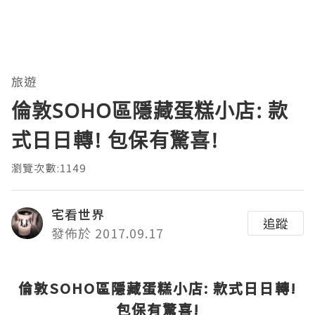
旅遊
倫敦SOHO區隱藏蛋糕小店: 款
式日日轉! 包保有驚喜!
瀏覽次數:1149
宅看世界
追蹤
發佈於 2017.09.17
倫
敦
S
OHO
區隱
藏
蛋糕小店
:
款式日日轉
!
包保有驚
喜
!