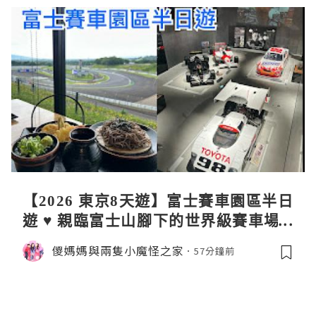
【2026 東京8天遊】富士賽車園區半日
遊 ♥ 親臨富士山腳下的世界級賽車場 F
uji SpeedWay。參觀富士賽車博物
儍媽媽與兩隻小魔怪之家
57分鐘前
館。到觀景餐廳邊觀賞賽車邊嘆午餐