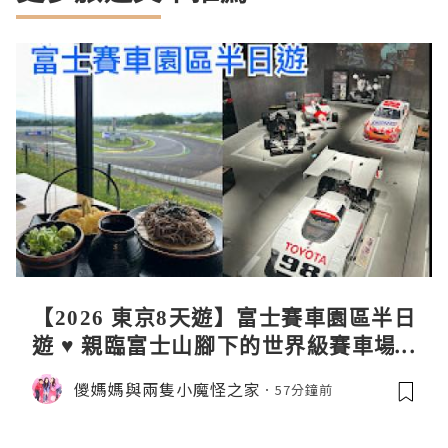
【2026 東京8天遊】富士賽車園區半日
遊 ♥ 親臨富士山腳下的世界級賽車場 F
uji SpeedWay。參觀富士賽車博物
儍媽媽與兩隻小魔怪之家
57分鐘前
館。到觀景餐廳邊觀賞賽車邊嘆午餐