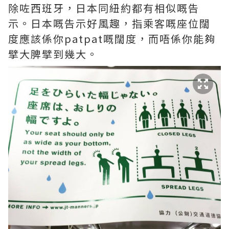
除咗西班牙，日本同紐約都有相似嘅告
示。日本嘅告示好風趣，指乘客嘅座位闊
度應該係你patpat嘅闊度，而唔係你能夠
擘大脾擘到幾大。