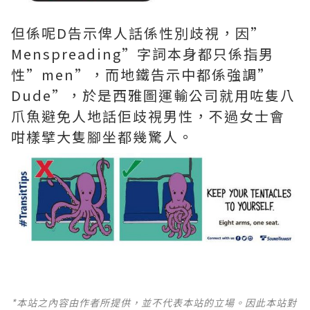
但係呢D告示俾人話係性別歧視，因”
Menspreading”字詞本身都只係指男
性”men”，而地鐵告示中都係強調”
Dude”，於是西雅圖運輸公司就用咗隻八
爪魚避免人地話佢歧視男性，不過女士會
咁樣擘大隻腳坐都幾驚人。
*本站之內容由作者所提供，並不代表本站的立場。因此本站對