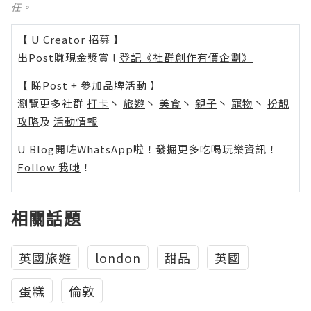
任。
【 U Creator 招募 】
出Post賺現金獎賞 l
登記《社群創作有價企劃》
【 睇Post + 參加品牌活動 】
瀏覽更多社群
打卡
丶
旅遊
丶
美食
丶
親子
丶
寵物
丶
扮靚
攻略
及
活動情報
U Blog開咗WhatsApp啦！發掘更多吃喝玩樂資訊！
Follow 我哋
！
相關話題
英國旅遊
london
甜品
英國
蛋糕
倫敦