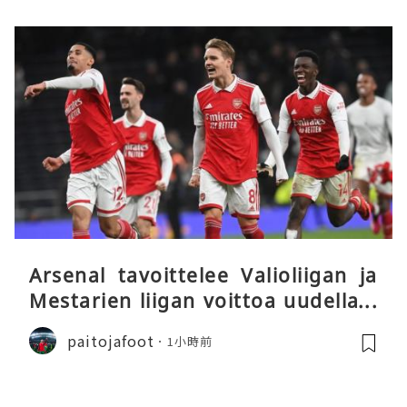
Arsenal tavoittelee Valioliigan ja
Mestarien liigan voittoa uudella k
audella
paitojafoot
1小時前