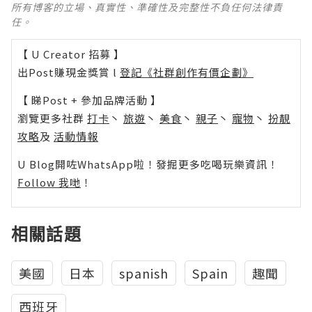
所有博客的立場、真實性、準確性及完整性不負任何法律責
任。
【 U Creator 招募 】
出Post賺現金獎賞 l
登記《社群創作有價企劃》
【 睇Post + 參加品牌活動 】
瀏覽更多社群
打卡
丶
旅遊
丶
美食
丶
親子
丶
寵物
丶
扮靚
攻略
及
活動情報
U Blog開咗WhatsApp啦！發掘更多吃喝玩樂資訊！
Follow 我哋
！
相關話題
美國
日本
spanish
Spain
趣聞
西班牙