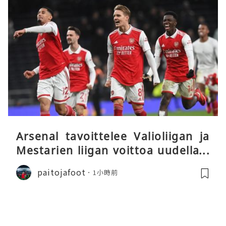
Arsenal tavoittelee Valioliigan ja
Mestarien liigan voittoa uudella k
audella
paitojafoot
1小時前