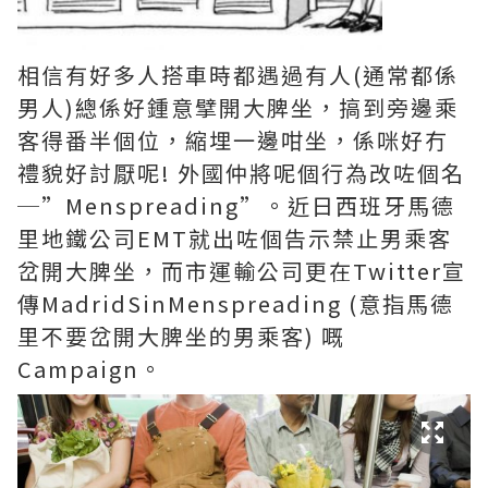
相信有好多人搭車時都遇過有人(通常都係
男人)總係好鍾意擘開大脾坐，搞到旁邊乘
客得番半個位，縮埋一邊咁坐，係咪好冇
禮貌好討厭呢! 外國仲將呢個行為改咗個名
─”Menspreading”。近日西班牙馬德
里地鐵公司EMT就出咗個告示禁止男乘客
岔開大脾坐，而市運輸公司更在Twitter宣
傳MadridSinMenspreading (意指馬德
里不要岔開大脾坐的男乘客) 嘅
Campaign。