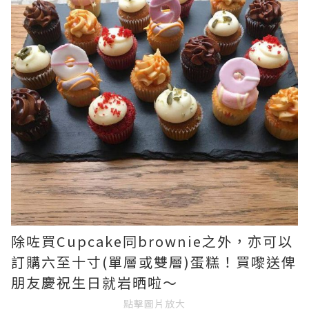
除咗買Cupcake同brownie之外，亦可以
訂購六至十寸(單層或雙層)蛋糕！買嚟送俾
朋友慶祝生日就岩晒啦～
點擊圖片放大