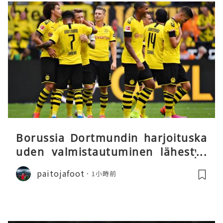
Borussia Dortmundin harjoituska
uden valmistautuminen lähestyy
päätöstään
paitojafoot
1小時前