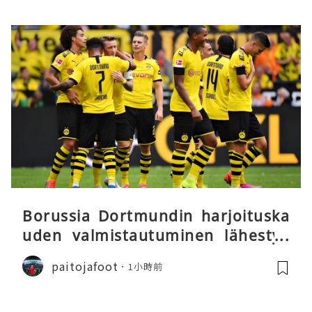
Borussia Dortmundin harjoituska
uden valmistautuminen lähestyy
päätöstään
paitojafoot
1小時前