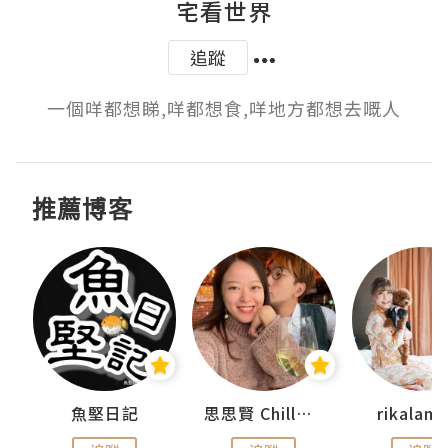
宅看世界
追蹤
一個咩都想睇,咩都想食,咩地方都想去嘅人
推薦博客
urnal
魚堅日記
思思賢 ChillMyBabe
rikala