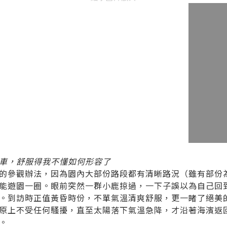
車，舒服得我不懂如何形容了
的參觀辦法，因為園內大部份路段都有清晰路況（雖有部份
能遊園一圈。眼前突然一群小鹿掠過，一下子誤以為自己回
。到訪時正值黃昏時份，不單氣溫清爽舒服，更一睹了絕美
原上不受任何騷擾，直至太陽落下氣溫急降，才沿著海濱返
。