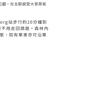
公園，在北歐感受大草原氣
org站步行約20分鐘到
便不用走回頭路。森林內
公里，如有單車亦可沿單