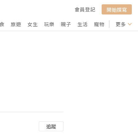
會員登記
開始撰寫
食
旅遊
女生
玩樂
親子
生活
寵物
行山
更多
打卡
追蹤