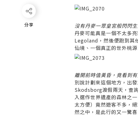
分享
分享
沒有丹麥一眾皇宮般閃閃生
丹麥可能真是一個不太多亮點
Legoland，然後便跑
仙境、一個真正的世外桃源，
離開前時值黃昏，竟看到有
別說計劃來這個地方，出發前
Skodsborg渡假兩天
入選作世界遺產的森林之一
太方便）竟然遊客不多，絕
然之中，是此行的又一驚喜