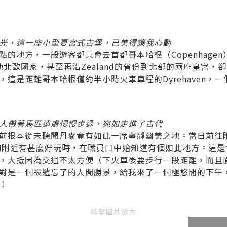
光，這一座小型夏宮式古堡，已美得讓我心動
的地方，一般遊客都只會去首都哥本哈根（Copenhage
到其他北歐國家，甚至再沿Zealand的省份到北部的兩座皇宮
這是距離哥本哈根僅約半小時火車車程的Dyrehaven，
人帶著馬匹遠處慢慢步過，宛如走進了古代
根本從未聽聞丹麥竟有如此一席寧靜幽美之地。當日前往附近的
，查詢附近有甚麼好玩時，在職員口中始知道有個如此地方。這
，大抵因為交通不太方便（下火車後要步行一段距離，而且
對是一個被遺忘了的人間勝景，給我來了一個極悠閒的下午
！
點擊圖片放大