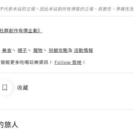
並不代表本站的立場。因此本站對所有博客的立場、真實性、準確性
社群創作有價企劃》
】
丶
美食
丶
親子
丶
寵物
丶
扮靚攻略
及
活動情報
p啦！發掘更多吃喝玩樂資訊！
Follow 我哋
！
收藏
的旅人