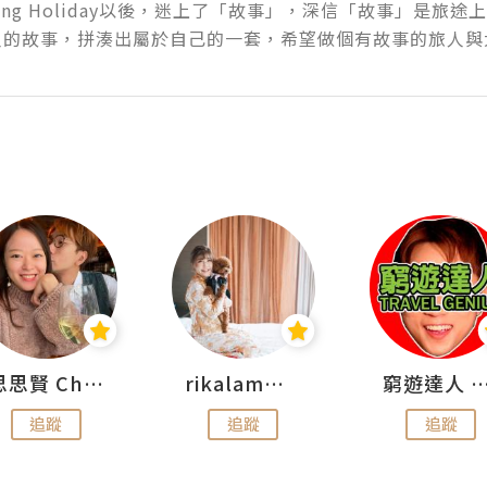
king Holiday以後，迷上了「故事」，深信「故事」是旅途上
人的故事，拼湊出屬於自己的一套，希望做個有故事的旅人與
思思賢 ChillMyBabe
rikalammm
窮遊達人 Mr.TravelGe
追蹤
追蹤
追蹤