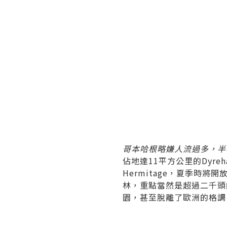
哥本哈根略嫌人流過多，半
佔地達11平方公里的Dyr
Hermitage，夏季時
林，重點當然是超過二千頭的
園，甚至脫離了歐洲的格調