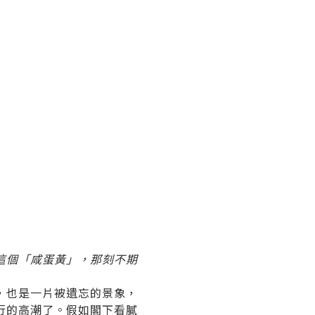
這個「咸蛋黃」，那刻不期
，也是一片被遺忘的景象，
麥之行的高潮了。假如閣下看膩