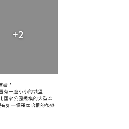
+2
堆鹿！
更置有一座小小的城堡
堪比國家公園規模的大型森
這裡有如一個哥本哈根的後樂