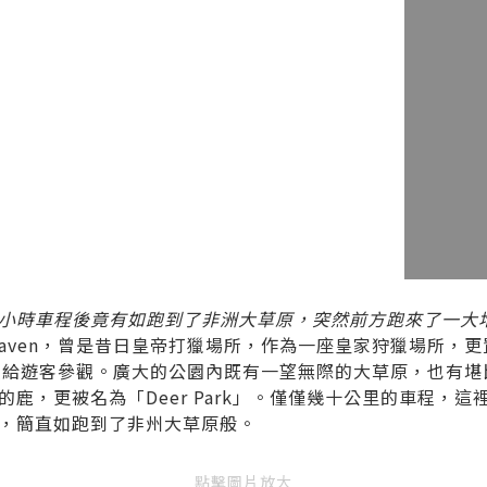
小時車程後竟有如跑到了非洲大草原，突然前方跑來了一大
ehaven，曾是昔日皇帝打獵場所，作為一座皇家狩獵場所，
將開放給遊客參觀。廣大的公園內既有一望無際的大草原，也有
鹿，更被名為「Deer Park」。僅僅幾十公里的車程，
，簡直如跑到了非州大草原般。
點擊圖片放大