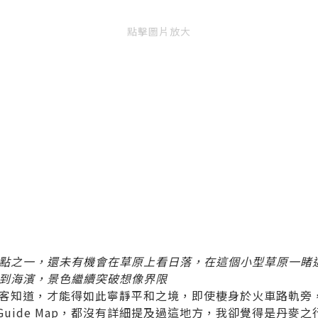
點擊圖片放大
點之一，還未有機會在草原上看日落，在這個小型草原一睹
到海濱，景色繼續突破想像界限
客知道，才能得如此寧靜平和之境，即使棲身於火車路軌旁
t或當地Guide Map，都沒有詳細提及過這地方，我卻覺得是丹