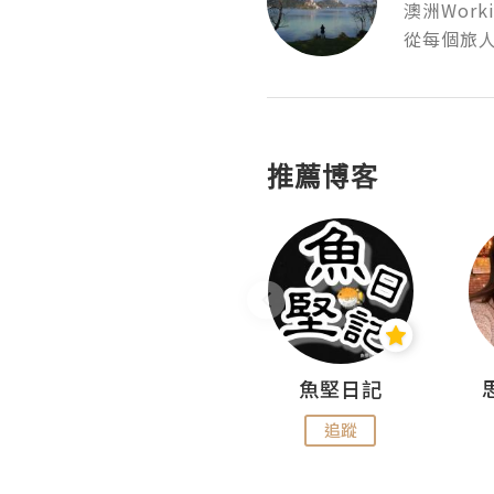
澳洲Wor
從每個旅
推薦博客
沙米旅行手帖 Somewhere Journal
魚堅日記
追蹤
追蹤