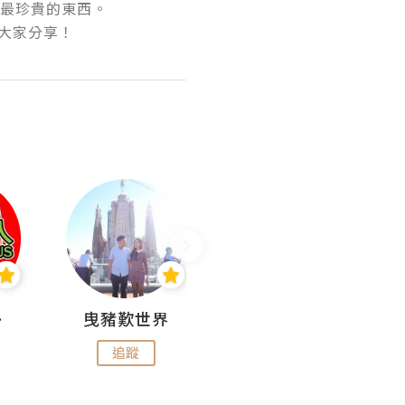
最珍貴的東西。

大家分享！
nius
曳豬歎世界
Koalascities (^O^)! @ UTravel
追蹤
追蹤