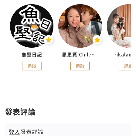
urnal
魚堅日記
思思賢 ChillMyBabe
rikala
追蹤
追蹤
追蹤
發表評論
登入
發表評論