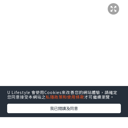
U Lifestyle 會使用Cookies來改善您的網站體驗，請確定
您同意接受本網站之
私隱政策和使用條款
才可繼續瀏覽。
圖為我在智利北部Atacama一間餐廳吃的「豬排
我已閱讀及同意
著條
飯」。由於Atacama這個旅遊城市物價極
高，要吃廉
價、地道的食物就要去類似大排檔的
小店。試過數間這類餐
廳，若點一份肉配