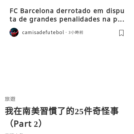
FC Barcelona derrotado em dispu
ta de grandes penalidades na pré
-época
camisadefutebol
3小時前
旅遊
我在南美習慣了的25件奇怪事
（Part 2）