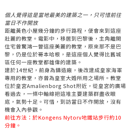
個人覺得這是當地最美的建築之一，只可惜前往
當日不作開放
距離黃色小屋幾分鐘的步行路程，便會來到這座
壯麗的教堂。電影中，移居到巴黎後，主角離開
住宅曾驚鴻一瞥這座美麗的教堂，原來那不是巴
黎，仍是位於哥本哈根，是這座個人覺得比舊城
區任何一座教堂都雄偉的建築。
建於14世紀，前身為鑄造廠，後改建成皇家海軍
專用的教堂，亦曾為皇室大婚所用之場所。教堂
位於皇宮Amalienborg Shot附近，從皇宮的廣場
看過去，一條中軸線把這堆主要建築群盡收眼
底，氣勢十足。可惜，到訪當日不作開放，沒有
機會入內參觀。
前往方法：於Kongens Nytorv地鐵站步行約10
分鐘。