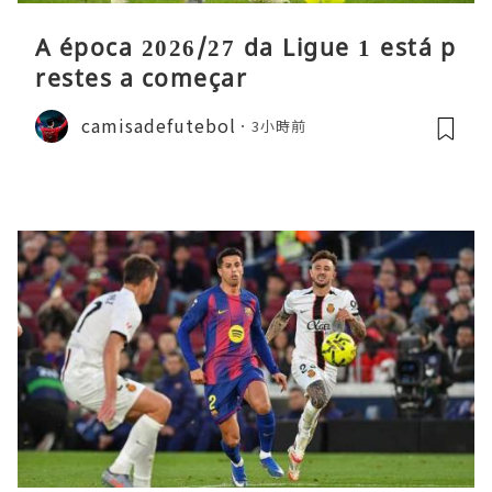
A época 2026/27 da Ligue 1 está p
restes a começar
camisadefutebol
3小時前