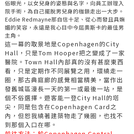
俗眼光，以女兒身的姿態與名字，向員工辦理入
院手術，為自己擺脫男兒身的枷鎖走出一大步。
Eddie Redmayne那自信十足、從心而發且具嫵
媚的笑容，永遠是我心目中今屆奧斯卡的最佳男
主角。
這一幕的取景地是Copenhagen的City
Hall，只是Tom Hooper把之變成了一家
醫院。Town Hall內部真的沒有甚麼東西
看，只是定期作不同展覽之用，環繞走一
圈，那古典庭廊的感覺相當精美，當作出
發舊城區漫長一天的第一或最後一站，是
個不俗選擇。遊客能一登City Hall的塔
尖，同是包含在Copenhagen Card之
內，但恕我繞著建築物走了幾圈，也找不
到那個入口在哪。
前往方法：於Copenhagen Central