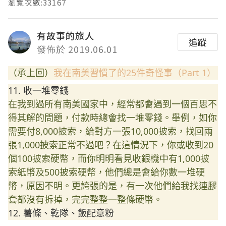
瀏覽次數:33167
有故事的旅人
追蹤
發佈於 2019.06.01
（承上回）
我在南美習慣了的25件奇怪事（Part 1）
11. 收一堆零錢
在我到過所有南美國家中，經常都會遇到一個百思不
得其解
的問題，付款時總會找一堆零錢。舉例，如你
需要付8,0
00披索，給對方一張10,000披索，找回兩
張1,0
00披索正常不過吧？在這情況下，你或收到20
個100
披索硬幣，而你明明看見收銀機中有1,000披
索紙幣及
500披索硬幣，他們總是會給你數一堆硬
幣，原因不明。
更誇張的是，有一次他們給我找連膠
套都沒有拆掉，完完整
整一整條硬幣。
12. 薯條、乾隊、飯配意粉