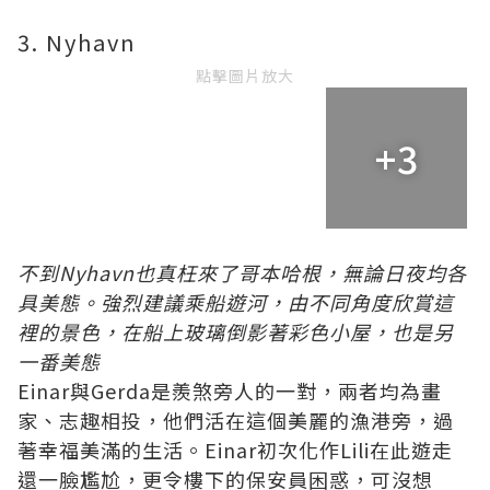
3. Nyhavn
點擊圖片放大
+3
不到Nyhavn也真枉來了哥本哈根，無論日夜均各
具美態。強烈建議乘船遊河，由不同角度欣賞這
裡的景色，在船上玻璃倒影著彩色小屋，也是另
一番美態
Einar與Gerda是羨煞旁人的一對，兩者均為畫
家、志趣相投，他們活在這個美麗的漁港旁，過
著幸福美滿的生活。Einar初次化作Lili在此遊走
還一臉尷尬，更令樓下的保安員困惑，可沒想