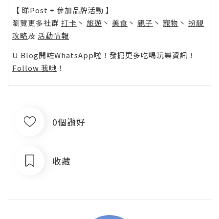
【 睇Post + 參加品牌活動 】
瀏覽更多社群
打卡
丶
旅遊
丶
美食
丶
親子
丶
寵物
丶
扮靚
攻略
及
活動情報
U Blog開咗WhatsApp啦！發掘更多吃喝玩樂資訊！
Follow 我哋
！
0個讚好
收藏