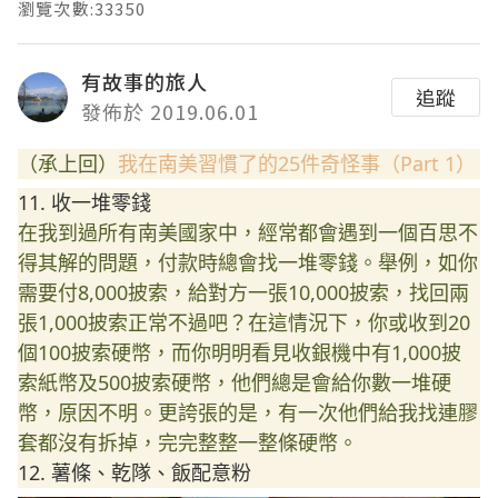
瀏覽次數:33350
有故事的旅人
追蹤
發佈於 2019.06.01
（承上回）
我在南美習慣了的25件奇怪事（Part 1）
11. 收一堆零錢
在我到過所有南美國家中，經常都會遇到一個百思不
得其解
的問題，付款時總會找一堆零錢。舉例，如你
需要付8,0
00披索，給對方一張10,000披索，找回兩
張1,0
00披索正常不過吧？在這情況下，你或收到20
個100
披索硬幣，而你明明看見收銀機中有1,000披
索紙幣及
500披索硬幣，他們總是會給你數一堆硬
幣，原因不明。
更誇張的是，有一次他們給我找連膠
套都沒有拆掉，完完整
整一整條硬幣。
12. 薯條、乾隊、飯配意粉