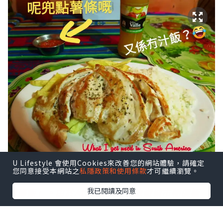
U Lifestyle 會使用Cookies來改善您的網站體驗，請確定
您同意接受本網站之
私隱政策和使用條款
才可繼續瀏覽。
圖為我在智利北部Atacama一間餐廳吃的「豬排
我已閱讀及同意
著條
飯」。由於Atacama這個旅遊城市物價極
高，要吃廉
價、地道的食物就要去類似大排檔的
小店。試過數間這類餐
廳，若點一份肉配