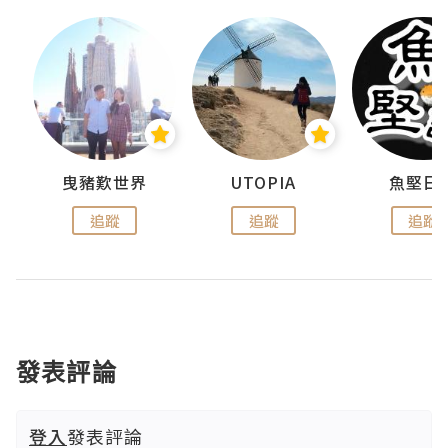
urnal
曳豬歎世界
UTOPIA
魚堅日
追蹤
追蹤
追蹤
發表評論
登入
發表評論