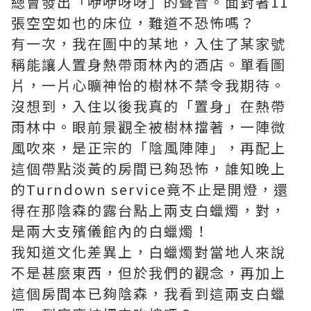
總會發出「咿咿呀呀」的聲音。面對著11
張空空如也的床位，難道不恐怖嗎？
有一次，我在圖中的某地，入住了某家號
稱能讓人置身熱帶雨林內的酒店。單看圖
片，一片心曠神怡的樹林不禁令我期待。
沒想到，入住以後我真的「置身」在熱帶
雨林中。眼前景觀全被樹林擋著，一陣微
風吹來，是正宗的「陰風陣陣」，再配上
這個帶點淡黃的房間已夠恐怖，誰知晚上
的Turndown service竟不止是開燈，還
得在那陰森的露台點上兩支白蠟燭，對，
是兩大支殯儀館內的白蠟燭！
我知道文化差異上，白蠟燭對當地人來說
不是甚麼東西，但於我們的觀念，再加上
這個房間本已夠陰森，我看到這兩支白蠟