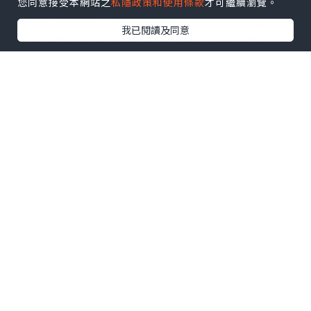
%e6%8e%a8%e5%8b%95%e8%81%b
您同意接受本網站之
私隱政策和使用條款
才可繼續瀏覽。
d%e5%8a%9b%e6%b8%ac%e8%a9%
我已閱讀及同意
a6%e6%99%ae%e5%8f%8a%e5%8c
%96-
%e6%9c%ac%e5%9c%b0%e5%8a%a
9%e8%81%bd%e5%99%a8%e5%93%
81%e7%89%8c%e5%86%80%e5%8a
%a9/
*本站之內容由作者所提供，並不代表本站的立場。因此本站對
所有博客的立場、真實性、準確性及完整性不負任何法律責
任。
【 U Creator 招募 】
出Post賺現金獎賞 l
登記《社群創作有價企劃》