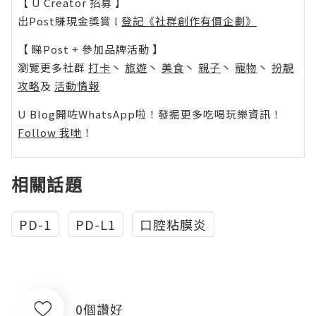
【 U Creator 招募 】
出Post賺現金獎賞 l
登記《社群創作有價企劃》
【 睇Post + 參加品牌活動 】
瀏覽更多社群
打卡
丶
旅遊
丶
美食
丶
親子
丶
寵物
丶
扮靚
攻略
及
活動情報
U Blog開咗WhatsApp啦！發掘更多吃喝玩樂資訊！
Follow 我哋
！
相關話題
PD-1
PD-L1
口腔粘膜炎
0個讚好