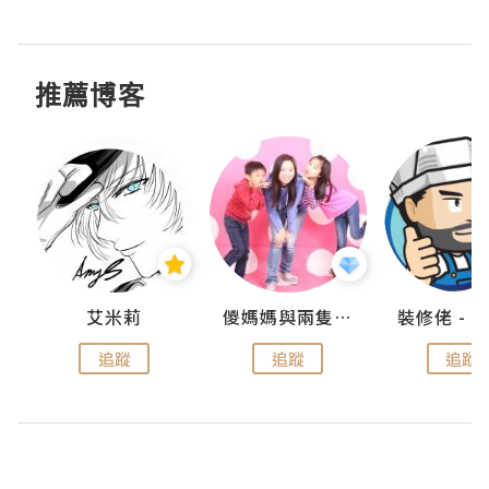
推薦博客
點滴
艾米莉
儍媽媽與兩隻小魔怪之家
追蹤
追蹤
追蹤