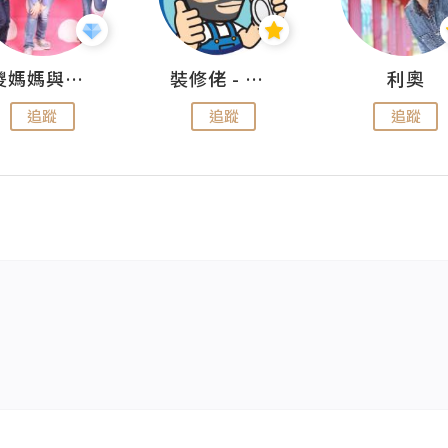
儍媽媽與兩隻小魔怪之家
裝修佬 - 香港一站式網上裝修平台
利奧
追蹤
追蹤
追蹤