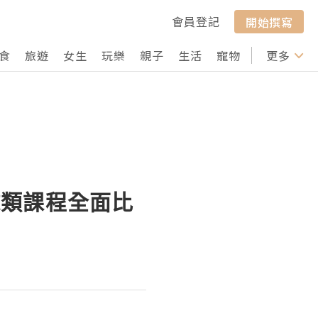
會員登記
開始撰寫
食
旅遊
女生
玩樂
親子
生活
寵物
行山
更多
打卡
球類課程全面比