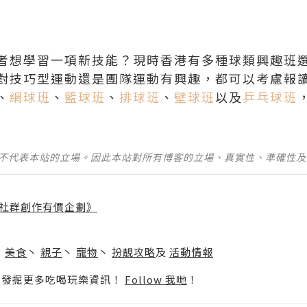
者想學習一項新技能？現時香港有多種球類興趣班
對技巧型運動還是團隊運動有興趣，都可以考慮報
、
網球班
、
籃球班
、
排球班
、
壁球班
以及
乒乓球班
並不代表本站的立場。因此本站對所有博客的立場、真實性、準確性
社群創作有價企劃》
】
丶
美食
丶
親子
丶
寵物
丶
扮靚攻略
及
活動情報
p啦！發掘更多吃喝玩樂資訊！
Follow 我哋
！