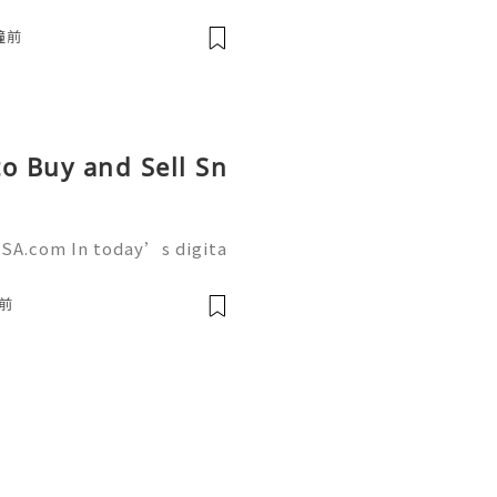
, Instagram has become on
a platforms for businesse
鐘前
o Buy and Sell Sn
SA.com In today’s digita
 a powerful role in commu
g. AcckingUSA.com Snapch
前