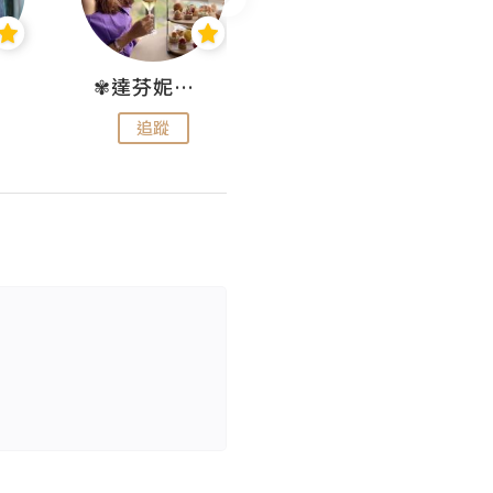
✾達芬妮•愛孩子•愛生活✾
wendysugar享受生活gogogo
追蹤
追蹤