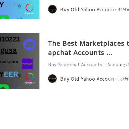
d Faster In today’s digital world
e of the most powerful social medi
Buy Old Yahoo Accoun
44分
s, influencers, marketer
The Best Marketplaces t
apchat Accounts ...
Buy Snapchat Accounts – AcckingU
l era, social media platforms play
nication, branding, and marketin
Buy Old Yahoo Accoun
1小時
at has become one of the most