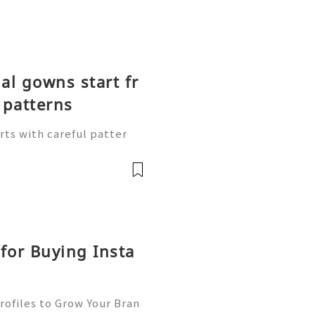
l gowns start fr
patterns
rts with careful patter
 outlines on pattern pape
ap and skirt shape. Follow
for Buying Insta
rofiles to Grow Your Bran