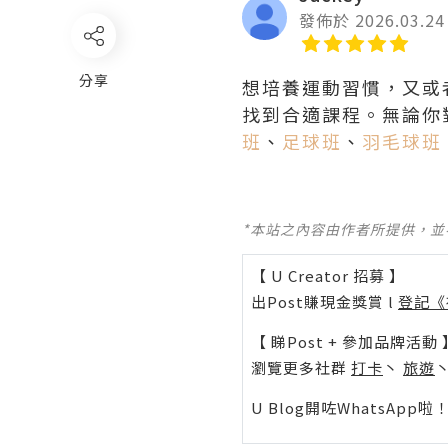
發佈於 2026.03.24
分享
想培養運動習慣，又或
找到合適課程。無論你
班
、
足球班
、
羽毛球班
*本站之內容由作者所提供，
【 U Creator 招募 】
出Post賺現金獎賞 l
登記《
【 睇Post + 參加品牌活動 
瀏覽更多社群
打卡
丶
旅遊
U Blog開咗WhatsAp