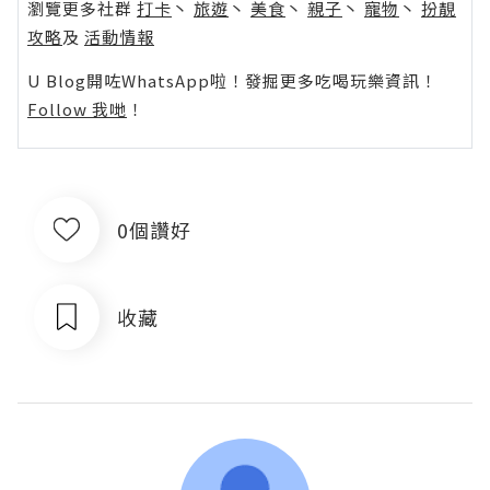
瀏覽更多社群
打卡
丶
旅遊
丶
美食
丶
親子
丶
寵物
丶
扮靚
攻略
及
活動情報
U Blog開咗WhatsApp啦！發掘更多吃喝玩樂資訊！
Follow 我哋
！
0個讚好
收藏