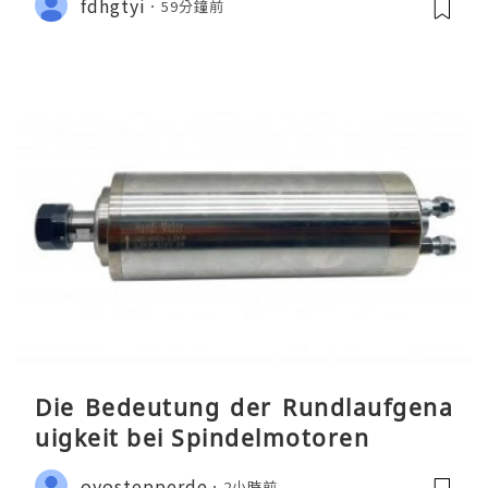
fdhgtyi
59分鐘前
Die Bedeutung der Rundlaufgena
uigkeit bei Spindelmotoren
oyostepperde
2小時前