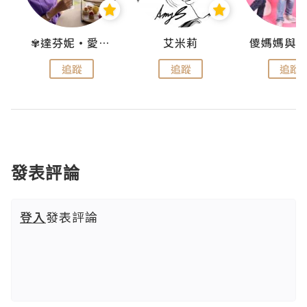
點滴
✾達芬妮•愛孩子•愛生活✾
艾米莉
追蹤
追蹤
追蹤
發表評論
登入
發表評論