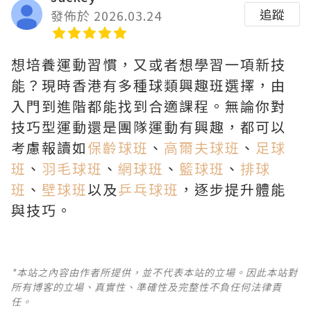
追蹤
發佈於 2026.03.24
想培養運動習慣，又或者想學習一項新技
能？現時香港有多種球類興趣班選擇，由
入門到進階都能找到合適課程。無論你對
技巧型運動還是團隊運動有興趣，都可以
考慮報讀如
保齡球班
、
高爾夫球班
、
足球
班
、
羽毛球班
、
網球班
、
籃球班
、
排球
班
、
壁球班
以及
乒乓球班
，逐步提升體能
與技巧。
*本站之內容由作者所提供，並不代表本站的立場。因此本站對
所有博客的立場、真實性、準確性及完整性不負任何法律責
任。