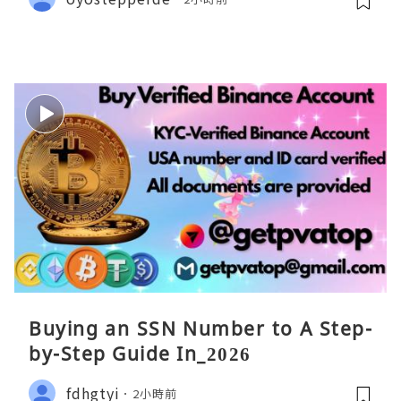
Buying an SSN Number to A Step-
by-Step Guide In_2026
fdhgtyi
2小時前