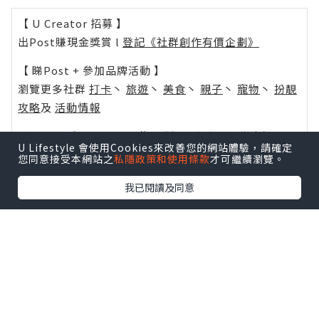
【 U Creator 招募 】
出Post賺現金獎賞 l
登記《社群創作有價企劃》
【 睇Post + 參加品牌活動 】
瀏覽更多社群
打卡
丶
旅遊
丶
美食
丶
親子
丶
寵物
丶
扮靚
攻略
及
活動情報
U Blog開咗WhatsApp啦！發掘更多吃喝玩樂資訊！
U Lifestyle 會使用Cookies來改善您的網站體驗，請確定
Follow 我哋
！
您同意接受本網站之
私隱政策和使用條款
才可繼續瀏覽。
我已閱讀及同意
0個讚好
收藏