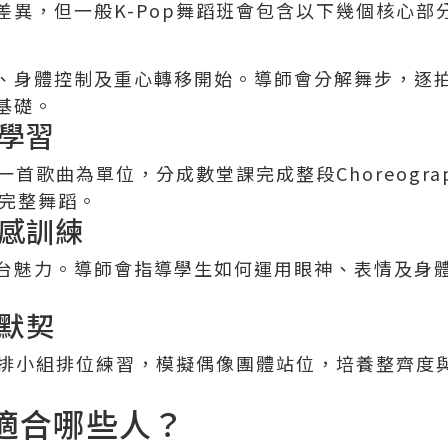
差異，但一般K-Pop舞蹈班會包含以下幾個核心部
、身體控制及重心轉移開始。導師會分解舞步，逐
基礎。
學習
一首歌曲為單位，分成數堂課完成整段Choreogra
成完整舞蹈。
感訓練
台魅力。導師會指導學生如何運用眼神、表情及身
默契
會安排小組排位練習，模擬偶像團體站位，培養整齊度
班適合哪些人？