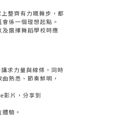
歌曲配上整齊有力嘅舞步，都
班會係一個理想起點。
以及選擇舞蹈學校時應
素，舞步講求力量與線條，同時
歌曲熟悉、節奏鮮明，
ce影片，分享到
位體驗。