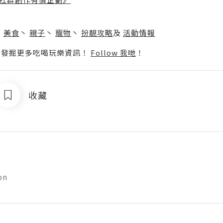
】
丶
美食
丶
親子
丶
寵物
丶
扮靚攻略
及
活動情報
p啦！發掘更多吃喝玩樂資訊！
Follow 我哋
！
收藏
y
on