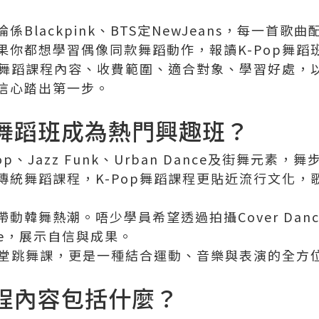
Blackpink、BTS定NewJeans，每一首
果你都想學習偶像同款舞蹈動作，報讀K-Pop舞蹈
op舞蹈課程內容、收費範圍、適合對象、學習好處，
信心踏出第一步。
p舞蹈班成為熱門興趣班？
Hop、Jazz Funk、Urban Dance及街舞元
傳統舞蹈課程，K-Pop舞蹈課程更貼近流行文化，
動韓舞熱潮。唔少學員希望透過拍攝Cover Dan
Tube，展示自信與成果。
堂跳舞課，更是一種結合運動、音樂與表演的全方
課程內容包括什麼？