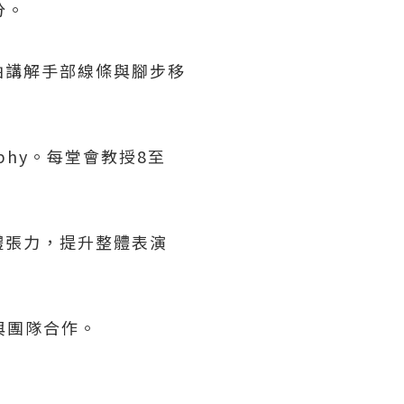
分。
拍講解手部線條與腳步移
phy。每堂會教授8至
體張力，提升整體表演
與團隊合作。