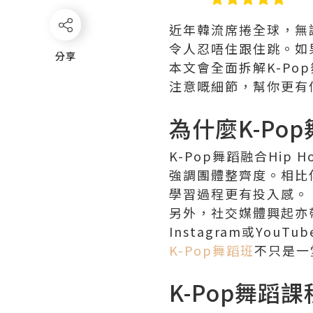
近年韓流席捲全球，無論係
令人忍唔住跟住跳。如
分享
分享
本文會全面拆解K-P
注意嘅細節，幫你更有
為什麼K-Po
K-Pop舞蹈融合Hip 
強調團體整齊度。相比
學習過程更有投入感。
另外，社交媒體興起亦帶
Instagram或You
K-Pop舞蹈班
不只是一
K-Pop舞蹈