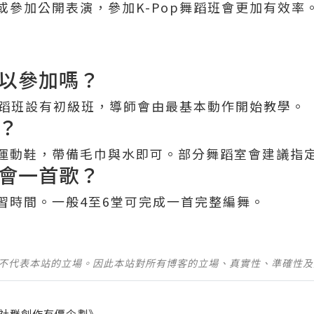
或參加公開表演，參加K-Pop舞蹈班會更加有效率
以參加嗎？
p舞蹈班設有初級班，導師會由最基本動作開始教學。
？
運動鞋，帶備毛巾與水即可。部分舞蹈室會建議指
會一首歌？
習時間。一般4至6堂可完成一首完整編舞。
並不代表本站的立場。因此本站對所有博客的立場、真實性、準確性
社群創作有價企劃》