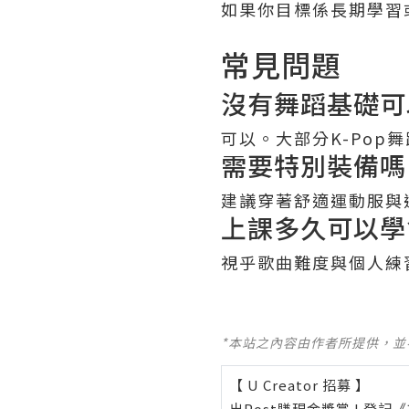
如果你目標係長期學習
常見問題
沒有舞蹈基礎可
可以。大部分K-Po
需要特別裝備嗎
建議穿著舒適運動服與
上課多久可以學
視乎歌曲難度與個人練
*本站之內容由作者所提供，
【 U Creator 招募 】
出Post賺現金獎賞 l
登記《