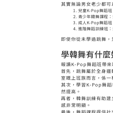
其實無論男女老少都可
兒童K-Pop舞
青少年韓舞課程：
成人K-Pop舞
進階舞蹈訓練班：
即使你從未學過跳舞，
學韓舞有什麼
報讀K-Pop舞蹈班帶
首先，跳舞屬於全身運
室嘅上班族而言，係一
其次，學習K-Pop
然提高。
再者，韓舞訓練有助建
感非常明顯。
最後，舞蹈課程提供社