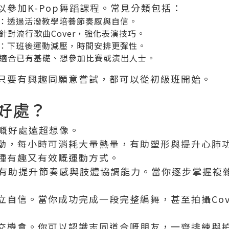
以參加K-Pop舞蹈課程。常見分類包括：
蹈班：透過活潑教學培養節奏感與自信。
針對流行歌曲Cover，強化表演技巧。
蹈班：下班後運動減壓，時間安排更彈性。
適合已有基礎、想參加比賽或演出人士。
只要有興趣同願意嘗試，都可以從初級班開始。
好處？
來嘅好處遠超想像。
動，每小時可消耗大量熱量，有助塑形與提升心肺
種有趣又有效嘅運動方式。
舞蹈有助提升節奏感與肢體協調能力。當你逐步掌握複
立自信。當你成功完成一段完整編舞，甚至拍攝Cov
交機會。你可以認識志同道合嘅朋友，一齊排練與