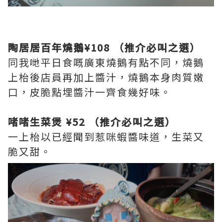
陶居居百年燒鵝¥108 （推介必叫之選）
同我哋平日食嘅廣東燒鵝有點不同，燒鵝
上枱後店員再加上醬汁，燒鵝本身肉質嫩
口，皮脆點埋醬汁一齊食幾好味。
啫啫生菜煲 ¥52 （推介必叫之選）
一上枱以已經聞到惹咪蝦醬味道，生菜又
脆又甜。