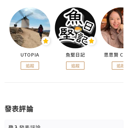
urnal
UTOPIA
魚堅日記
追蹤
追蹤
追蹤
發表評論
登入
發表評論