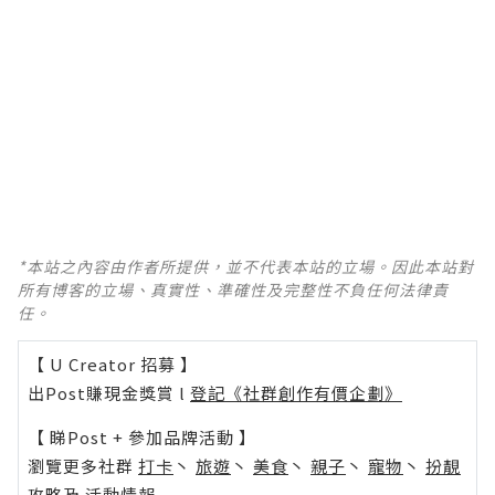
*本站之內容由作者所提供，並不代表本站的立場。因此本站對
所有博客的立場、真實性、準確性及完整性不負任何法律責
任。
【 U Creator 招募 】
出Post賺現金獎賞 l
登記《社群創作有價企劃》
【 睇Post + 參加品牌活動 】
瀏覽更多社群
打卡
丶
旅遊
丶
美食
丶
親子
丶
寵物
丶
扮靚
攻略
及
活動情報