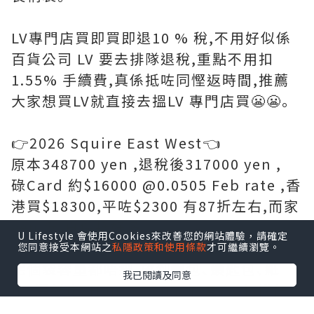
LV專門店買即買即退10 % 稅,不用好似係
百貨公司 LV 要去排隊退稅,重點不用扣
1.55% 手續費,真係抵咗同慳返時間,推薦
大家想買LV就直接去搵LV 專門店買😬😬｡
👉2026 Squire East West👈
原本348700 yen ,退稅後317000 yen ,
碌Card 約$16000 @0.0505 Feb rate ,香
港買$18300,平咗$2300 有87折左右,而家
yen 低,真係抵好多｡
U Lifestyle 會使用Cookies來改善您的網站體驗，請確定
您同意接受本網站之
私隱政策和使用條款
才可繼續瀏覽。
呢個袋容量都唔細,放到銀包､鎖匙包､紙
我已閱讀及同意
巾､濕紙巾､Handcream､潤唇膏､相機仔
等等都好實用同容易襯衫｡