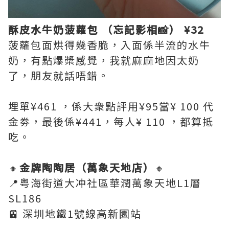
酥皮水牛奶菠蘿包 （忘記影相📸） ¥32
菠蘿包面烘得幾香脆，入面係半流的水牛
奶，有點爆槳感覺，我就麻麻地因太奶
了，朋友就話唔錯。
埋單¥461 ，係大衆點評用¥95當¥ 100 代
金劵，最後係¥441，每人¥ 110 ，都算抵
吃。
🔸
金牌陶陶居（萬象天地店）
🔸
📍粤海街道大冲社區華潤萬象天地L1層
SL186
🚈 深圳地鐵1號線高新園站