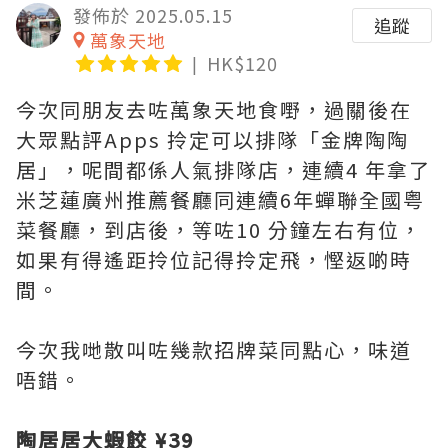
發佈於 2025.05.15
追蹤
萬象天地
HK$120
今次同朋友去咗萬象天地食嘢，過關後在
大眾點評Apps 拎定可以排隊「金牌陶陶
居」，呢間都係人氣排隊店，連續4 年拿了
米芝蓮廣州推薦餐廳同連續6年蟬聯全國粤
菜餐廳，到店後，等咗10 分鐘左右有位，
如果有得遙距拎位記得拎定飛，慳返啲時
間。
今次我哋散叫咗幾款招牌菜同點心，味道
唔錯。
陶居居大蝦餃 ¥39