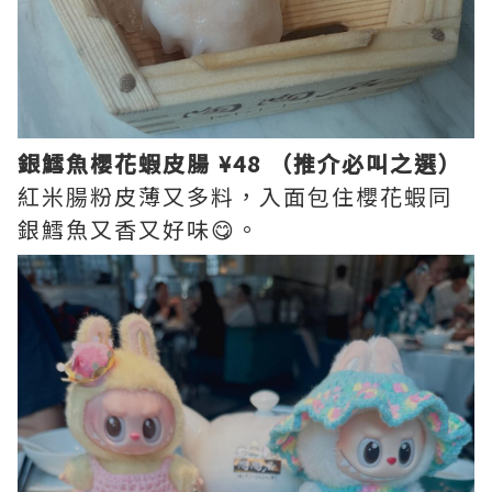
銀鱈魚櫻花蝦皮腸 ¥48 （推介必叫之選）
紅米腸粉皮薄又多料，入面包住櫻花蝦同
銀鱈魚又香又好味😋。