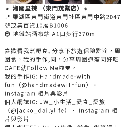
🔸
湘閣里辣 （東門茂業店）
🔸
📍 羅湖區東門街道東門社區東門中路2047
號茂業百貨10層B1006
🚇 地鐵站晒布站 A1口步行370m
喜歡看我煮嘢食, 分享下旅遊保險點滴，周
圍食，我的手作,同，分享周圍遊蕩同好吃
CAFE就Follow Me啦❤️，
我的手作IG: Handmade-with
fun（@handmadewithfun）•
Instagram 相片與影片
個人網誌IG: JW_小生活_愛食_愛旅
（@jacko_dailylife）• Instagram 相
片與影片