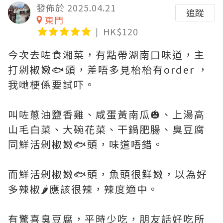
發佈於 2025.04.21
追蹤
東門
HK$120
今次去咗食湘菜，有點帶湖南口味道，主
打剁椒嫩🐟頭，差唔多見枱枱有order ，
我哋梗係要試吓。
叫咗蔥油鹽香雞、咸蛋黃南瓜🎃、上湯高
山毛白菜、大碗花菜、干鍋肥腸、臭豆腐
同鮮活剁椒嫩🐟頭，味道唔錯。
而鮮活剁椒嫩🐟頭，魚頭很鲜嫩，以為好
多辣椒🌶️應該很辣，辣度適中。
有驚喜臭豆腐，平時少吃，朋友話好吃所