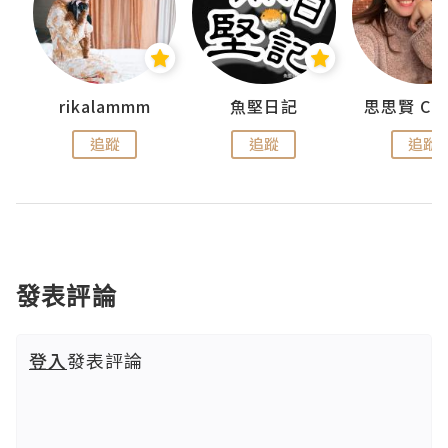
urnal
rikalammm
魚堅日記
追蹤
追蹤
追蹤
發表評論
登入
發表評論