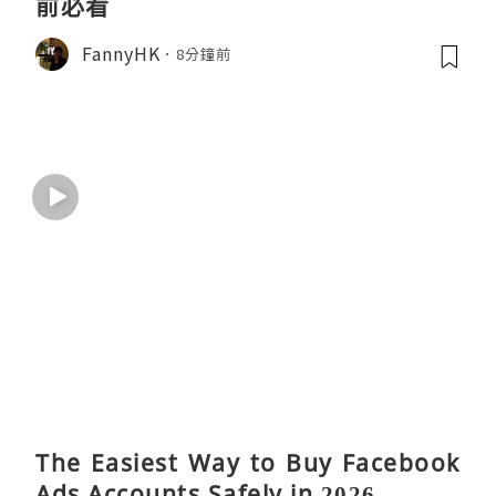
前必看
FannyHK
8分鐘前
The Easiest Way to Buy Facebook
Ads Accounts Safely in 2026