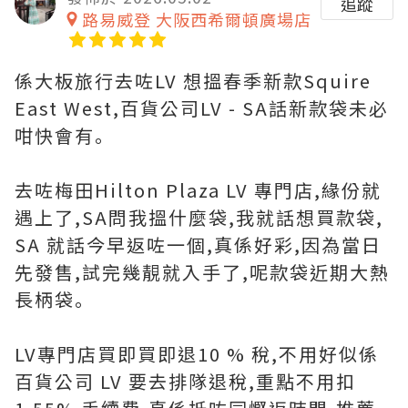
追蹤
路易威登 大阪西希爾頓廣場店
係大板旅行去咗LV 想搵春季新款Squire
East West,百貨公司LV - SA話新款袋未必
咁快會有｡
去咗梅田Hilton Plaza LV 專門店,緣份就
遇上了,SA問我搵什麼袋,我就話想買款袋,
SA 就話今早返咗一個,真係好彩,因為當日
先發售,試完幾靚就入手了,呢款袋近期大熱
長柄袋｡
LV專門店買即買即退10 % 稅,不用好似係
百貨公司 LV 要去排隊退稅,重點不用扣