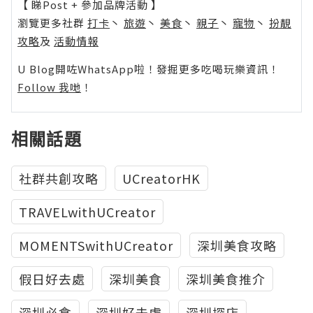
【 睇Post + 參加品牌活動 】
瀏覽更多社群
打卡
丶
旅遊
丶
美食
丶
親子
丶
寵物
丶
扮靚
攻略
及
活動情報
U Blog開咗WhatsApp啦！發掘更多吃喝玩樂資訊！
Follow 我哋
！
相關話題
社群共創攻略
UCreatorHK
TRAVELwithUCreator
MOMENTSwithUCreator
深圳美食攻略
假日好去處
深圳美食
深圳美食推介
深圳必食
深圳好去處
深圳探店