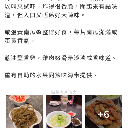
以叫來試吓，炸得很香脆，聞起來有點味
道，但入口又唔係好大陣味。
咸蛋黃南瓜🎃整得好食，每片南瓜滿滿咸
蛋黃香氣。
蔥油鹽香雞，雞肉嫩滑帶淡淡咸香味道。
重有自助的水果同辣味海带提供。
點擊圖片放大
+6