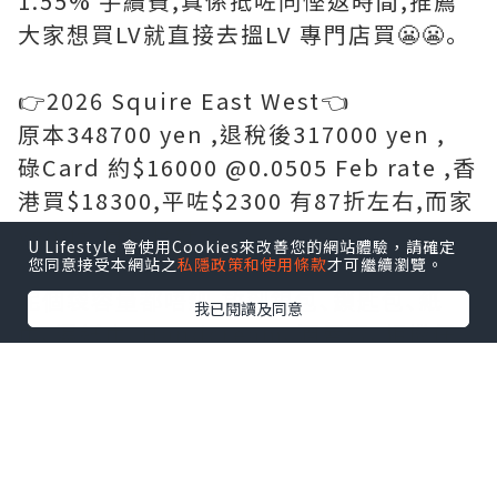
1.55% 手續費,真係抵咗同慳返時間,推薦
大家想買LV就直接去搵LV 專門店買😬😬｡
👉2026 Squire East West👈
原本348700 yen ,退稅後317000 yen ,
碌Card 約$16000 @0.0505 Feb rate ,香
港買$18300,平咗$2300 有87折左右,而家
yen 低,真係抵好多｡
U Lifestyle 會使用Cookies來改善您的網站體驗，請確定
您同意接受本網站之
私隱政策和使用條款
才可繼續瀏覽。
呢個袋容量都唔細,放到銀包､鎖匙包､紙
我已閱讀及同意
巾､濕紙巾､Handcream､潤唇膏､相機仔
等等都好實用同容易襯衫｡
🔸 LV 專門店(希爾頓廣場) 🔸
📍日本〒530-0001 Osaka, Kita Ward,