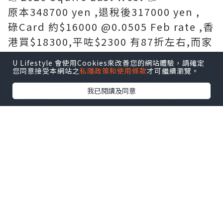
原本348700 yen ,退稅後317000 yen ,
碌Card 約$16000 @0.0505 Feb rate ,香
港買$18300,平咗$2300 有87折左右,而家
yen 低,真係抵好多｡
U Lifestyle 會使用Cookies來改善您的網站體驗，請確定
您同意接受本網站之
私隱政策和使用條款
才可繼續瀏覽。
呢個袋容量都唔細,放到銀包､鎖匙包､紙
我已閱讀及同意
巾､濕紙巾､Handcream､潤唇膏､相機仔
等等都好實用同容易襯衫｡
🔸 LV 專門店(希爾頓廣場) 🔸
📍日本〒530-0001 Osaka, Kita Ward,
Umeda, 2 Chome-2-2ﾋﾙﾄﾝﾌﾟﾗｻﾞｳｴｽﾄ 1
階/2階
點擊圖片放大