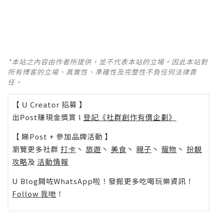
*本站之內容由作者所提供，並不代表本站的立場。因此本站對
所有博客的立場、真實性、準確性及完整性不負任何法律責
任。
【 U Creator 招募 】
出Post賺現金獎賞 l
登記《社群創作有價企劃》
【 睇Post + 參加品牌活動 】
瀏覽更多社群
打卡
丶
旅遊
丶
美食
丶
親子
丶
寵物
丶
扮靚
攻略
及
活動情報
U Blog開咗WhatsApp啦！發掘更多吃喝玩樂資訊！
Follow 我哋
！