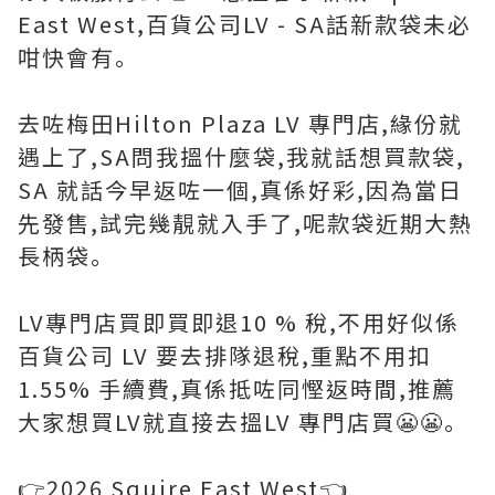
East West,百貨公司LV - SA話新款袋未必
咁快會有｡
去咗梅田Hilton Plaza LV 專門店,緣份就
遇上了,SA問我搵什麼袋,我就話想買款袋,
SA 就話今早返咗一個,真係好彩,因為當日
先發售,試完幾靚就入手了,呢款袋近期大熱
長柄袋｡
LV專門店買即買即退10 % 稅,不用好似係
百貨公司 LV 要去排隊退稅,重點不用扣
1.55% 手續費,真係抵咗同慳返時間,推薦
大家想買LV就直接去搵LV 專門店買😬😬｡
👉2026 Squire East West👈