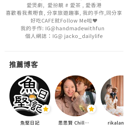
愛煲劇,  愛扮靚 # 愛茶 , 愛香港

喜歡看我煮嘢食, 分享旅遊趣事, 我的手作,同分享
好吃CAFE就Follow Me啦❤️

我的手作: IG@handmadewithfun  

個人網誌：IG@ jacko_dailylife
推薦博客
urnal
魚堅日記
思思賢 ChillMyBabe
rikala