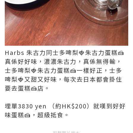
Harbs 朱古力同士多啤梨🍓朱古力蛋糕🍰
真係好好味，濃濃朱古力，真係無得輸，
士多啤梨🍓朱古力蛋糕🍰一樣好正，士多
啤梨🍓又甜又好味，每次去日本都會掛住
要去蛋糕🍰店。
埋單3830 yen （約HK$200）就嘆到好好
味蛋糕🍰，超級抵食。
點擊圖片放大