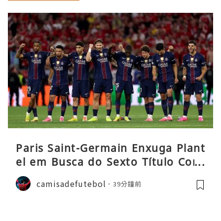
Paris Saint-Germain Enxuga Plant
el em Busca do Sexto Título Cons
ecutivo da Liga
camisadefutebol
39分鐘前