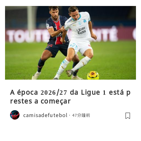
A época 2026/27 da Ligue 1 está p
restes a começar
camisadefutebol
47分鐘前