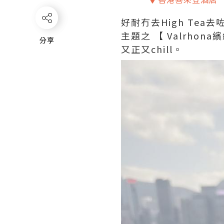
好耐冇去High Tea去
主題之 【 Valrh
分享
分享
又正又chill。