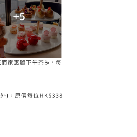
+5
最正而家惠顧下午茶☕️，每
)，原價每位HK$338
。