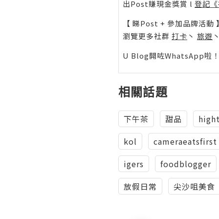
出Post賺現金獎賞 l
登記《
【 睇Post + 參加品牌活動 
瀏覽更多社群
打卡
丶
旅遊
U Blog開咗WhatsAp
相關話題
下午茶
甜品
high
kol
cameraeatsfirst
igers
foodblogger
放假日常
尖沙咀美食