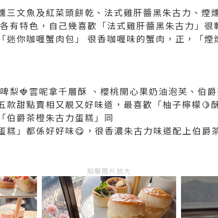
煙燻三文魚及紅菜頭餅乾、法式雞肝醬黑朱古力、煙
點各有特色，自己幾喜歡「法式雞肝醬黑朱古力」很
「迷你咖喱蟹肉包」 很香咖喱味的蟹肉，正，「煙
士多啤梨🍓雲呢拿千層酥 、櫻桃開心果奶油泡芙、伯
五款甜點賣相又靚又好味道，最喜歡「柚子檸檬🍋酥
「伯爵茶橙朱古力蛋糕」同
蛋糕」都係好好味😋，很香濃朱古力味道配上伯爵
點擊圖片放大