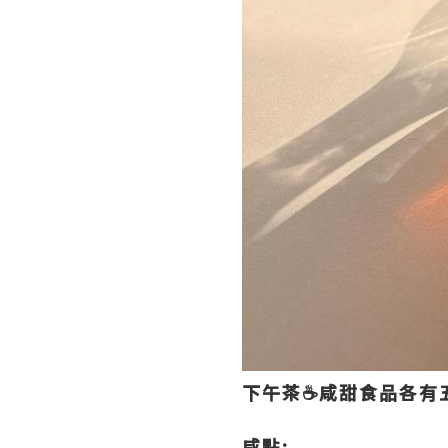
下午茶☕️咸甜食品各有五
咸點: