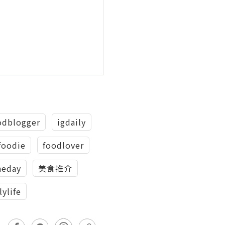
odblogger
igdaily
foodie
foodlover
heday
美食推介
lylife