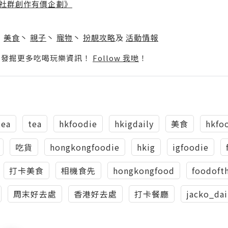
社群創作有價企劃》
】
丶
美食
丶
親子
丶
寵物
丶
扮靚攻略
及
活動情報
p啦！發掘更多吃喝玩樂資訊！
Follow 我哋
！
tea
tea
hkfoodie
hkigdaily
美食
hkfo
吃貨
hongkongfoodie
hkig
igfoodie
打卡美食
相機食先
hongkongfood
foodoft
周末好去處
香港好去處
打卡餐廳
jacko_dai