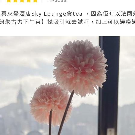
咗喜來登酒店Sky Lounge食tea ，因為佢有以法國
ona繽紛朱古力下午茶】幾吸引就去試吓，加上可以邊