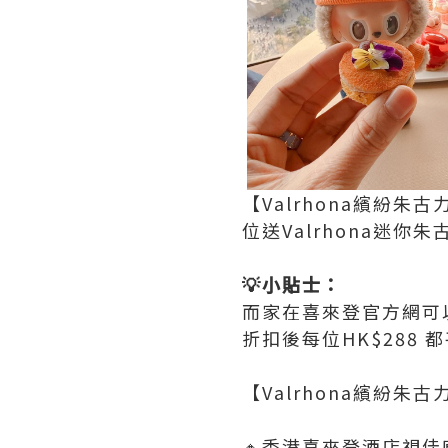
【Valrhona繽紛朱
位送Valrhona迷
💡小貼士：
而家在喜來登官方網可以
折扣後每位HK$288
【Valrhona繽紛朱
🔸香港喜來登酒店視佳