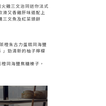
燻火雞三文治同迷你法式
軟滑又香雞肝味道配上
燻三文魚及紅菜頭餅
爵茶橙朱古力蛋糕同海鹽
 」勁清新的柚子檸檬
茶橙同海鹽焦糖榛子，