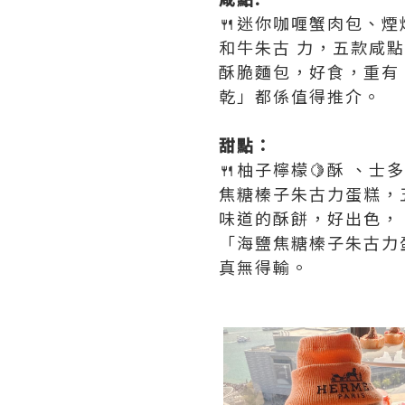
🍴迷你咖喱蟹肉包、
和牛朱古 力，五款咸
酥脆麵包，好食，重有
乾」都係值得推介。
甜點：
🍴柚子檸檬🍋酥 、
焦糖榛子朱古力蛋糕，
味道的酥餅，好出色，
「海鹽焦糖榛子朱古力
真無得輸。