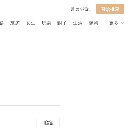
會員登記
開始撰寫
食
旅遊
女生
玩樂
親子
生活
寵物
行山
更多
打卡
追蹤