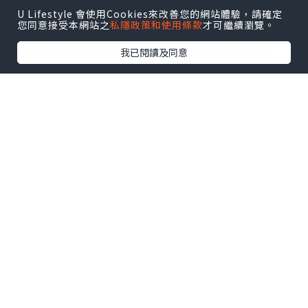
yen 低,真係抵好多｡
U Lifestyle 會使用Cookies來改善您的網站體驗，請確定
您同意接受本網站之
私隱政策和使用條款
才可繼續瀏覽。
呢個袋容量都唔細,放到銀包､鎖匙包､紙
我已閱讀及同意
巾､濕紙巾､Handcream､潤唇膏､相機仔
等等都好實用同容易襯衫｡
🔸 LV 專門店(希爾頓廣場) 🔸
📍日本〒530-0001 Osaka, Kita Ward,
Umeda, 2 Chome-2-2ﾋﾙﾄﾝﾌﾟﾗｻﾞｳｴｽﾄ 1
階/2階
點擊圖片放大
+3