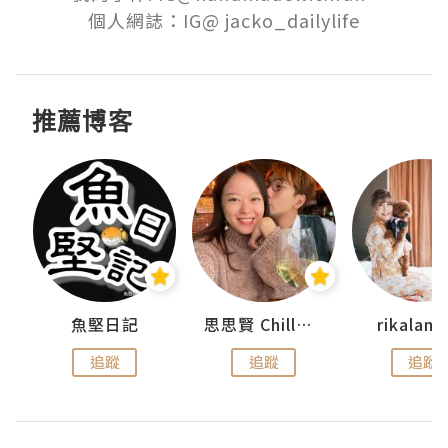
個人網誌：IG@ jacko_dailylife
推薦博客
urnal
魚堅日記
思思賢 ChillMyBabe
rikala
追蹤
追蹤
追蹤