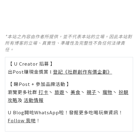
*本站之內容由作者所提供，並不代表本站的立場。因此本站對
所有博客的立場、真實性、準確性及完整性不負任何法律責
任。
【 U Creator 招募 】
出Post賺現金獎賞 l
登記《社群創作有價企劃》
【 睇Post + 參加品牌活動 】
瀏覽更多社群
打卡
丶
旅遊
丶
美食
丶
親子
丶
寵物
丶
扮靚
攻略
及
活動情報
U Blog開咗WhatsApp啦！發掘更多吃喝玩樂資訊！
Follow 我哋
！