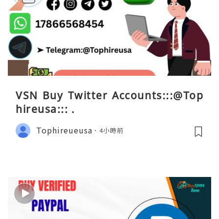
VSN Buy Twitter Accounts:::@Top
hireusa::: .
Tophireueusa
4小時前