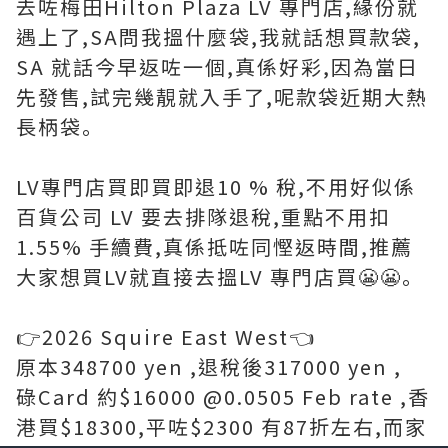
去咗梅田Hilton Plaza LV 專門店,緣份就
遇上了,SA問我搵什麼袋,我就話想買款袋,
SA 就話今早返咗一個,真係好彩,因為當日
先發售,試完幾靚就入手了,呢款袋近期大熱
長柄袋｡
LV專門店買即買即退10 % 稅,不用好似係
百貨公司 LV 要去排隊退稅,重點不用扣
1.55% 手續費,真係抵咗同慳返時間,推薦
大家想買LV就直接去搵LV 專門店買😬😬｡
👉2026 Squire East West👈
原本348700 yen ,退稅後317000 yen ,
碌Card 約$16000 @0.0505 Feb rate ,香
港買$18300,平咗$2300 有87折左右,而家