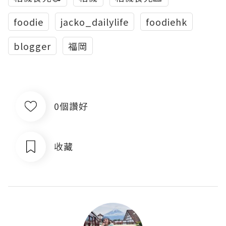
foodie
jacko_dailylife
foodiehk
blogger
福岡
0個讚好
收藏