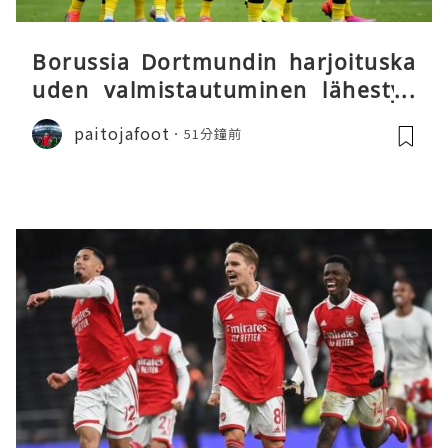
Borussia Dortmundin harjoituska
uden valmistautuminen lähestyy
päätöstään
paitojafoot
51分鐘前