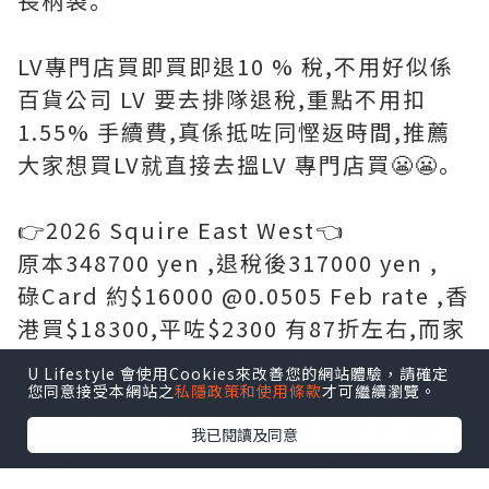
長柄袋｡
LV專門店買即買即退10 % 稅,不用好似係
百貨公司 LV 要去排隊退稅,重點不用扣
1.55% 手續費,真係抵咗同慳返時間,推薦
大家想買LV就直接去搵LV 專門店買😬😬｡
👉2026 Squire East West👈
原本348700 yen ,退稅後317000 yen ,
碌Card 約$16000 @0.0505 Feb rate ,香
港買$18300,平咗$2300 有87折左右,而家
yen 低,真係抵好多｡
U Lifestyle 會使用Cookies來改善您的網站體驗，請確定
您同意接受本網站之
私隱政策和使用條款
才可繼續瀏覽。
呢個袋容量都唔細,放到銀包､鎖匙包､紙
我已閱讀及同意
巾､濕紙巾､Handcream､潤唇膏､相機仔