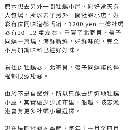
原本想去另外一間牡蠣小屋，剛好當天有
人包場，所以去了另外一間牡蠣小店，好
彩有位同味道都唔錯，1200 yen 一盤牡蠣
🦪有10 -12 隻左右，重買了北寄貝，帶子
同螺一齊燒，海鮮新鮮，好鮮味的，完全
不用加調味料已經好好味。
看住D 牡蠣🦪，北寄貝，帶子同螺燒的過
程都很療癒😃。
由於不是自駕遊，所以只能去近近地牡蠣
小屋，其實遠少少加布里、船越、岐志漁
港會有更多牡蠣小屋選擇。
現在是吃牡蠣🦪季節，每年十一月至四月