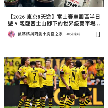
【2026 東京8天遊】富士賽車園區半日
遊 ♥ 親臨富士山腳下的世界級賽車場 F
uji SpeedWay。參觀富士賽車博物
儍媽媽與兩隻小魔怪之家
48分鐘前
館。到觀景餐廳邊觀賞賽車邊嘆午餐