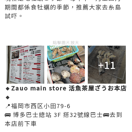
期間都係食牡蠣的季節，推薦大家去糸島
試吓。
點擊圖片放大
+11
🔸Zauo main store 活魚茶屋ざうお本店
🔸
📍福岡市西区小田79-6
🚌 博多巴士總站 3F 搭32號線巴士🚌去到
本店前下車