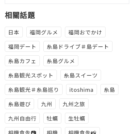
相關話題
日本
福岡グルメ
福岡おでかけ
福岡デート
糸島ドライブ＃島デート
糸島カフェ
糸島グルメ
糸島観光スポット
糸島スイーツ
糸島観光＃糸島巡り
itoshima
糸島
糸島遊び
九州
九州之旅
九州自由行
牡蠣
生牡蠣
相機食先📷
相機
相機食先📸