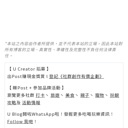
*本站之內容由作者所提供，並不代表本站的立場。因此本站對
所有博客的立場、真實性、準確性及完整性不負任何法律責
任。
【 U Creator 招募 】
出Post賺現金獎賞 l
登記《社群創作有價企劃》
【 睇Post + 參加品牌活動 】
瀏覽更多社群
打卡
丶
旅遊
丶
美食
丶
親子
丶
寵物
丶
扮靚
攻略
及
活動情報
U Blog開咗WhatsApp啦！發掘更多吃喝玩樂資訊！
Follow 我哋
！