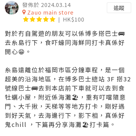
發佈於 2024.03.14
追蹤
Zauo main store
HK$100
對於冇自駕遊的朋友可以係博多搭巴士🚌
去糸島行下，食吓蠔同海鮮同打卡真係好
開心😁。
糸島遠離位於福岡市區分鐘車程，是一個
超美的沿海地區，在博多巴士總站 3F 搭32
號線巴士🚌去到本店前下車就可以去到食
牡蠣小屋，附近係海灘🏖️，重有叮噹隨意
門、大千揪，天梯等等地方打卡，剛好遇
到好天氣，去海邊行下，影下相，真係好
鬼chill ，下篇再分享海灘🏖️打卡篇。