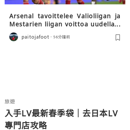
Arsenal tavoittelee Valioliigan ja
Mestarien liigan voittoa uudella k
audella
paitojafoot
56分鐘前
旅遊
入手LV最新春季袋｜去日本LV
專門店攻略