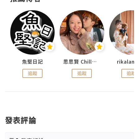
urnal
魚堅日記
思思賢 ChillMyBabe
rikala
追蹤
追蹤
追蹤
發表評論