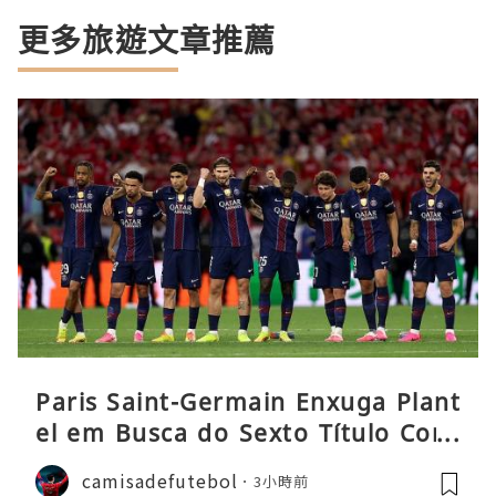
更多旅遊文章推薦
Paris Saint-Germain Enxuga Plant
el em Busca do Sexto Título Cons
ecutivo da Liga
camisadefutebol
3小時前