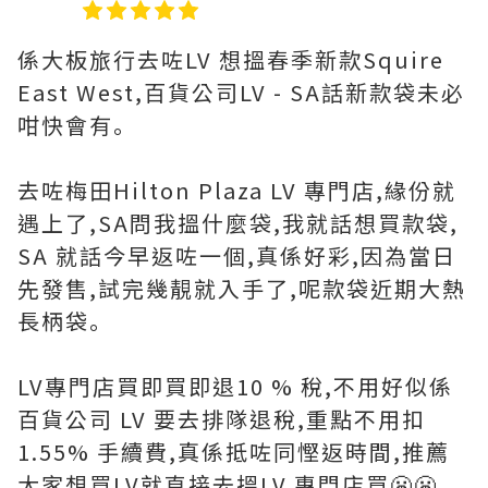
係大板旅行去咗LV 想搵春季新款Squire
East West,百貨公司LV - SA話新款袋未必
咁快會有｡
去咗梅田Hilton Plaza LV 專門店,緣份就
遇上了,SA問我搵什麼袋,我就話想買款袋,
SA 就話今早返咗一個,真係好彩,因為當日
先發售,試完幾靚就入手了,呢款袋近期大熱
長柄袋｡
LV專門店買即買即退10 % 稅,不用好似係
百貨公司 LV 要去排隊退稅,重點不用扣
1.55% 手續費,真係抵咗同慳返時間,推薦
大家想買LV就直接去搵LV 專門店買😬😬｡