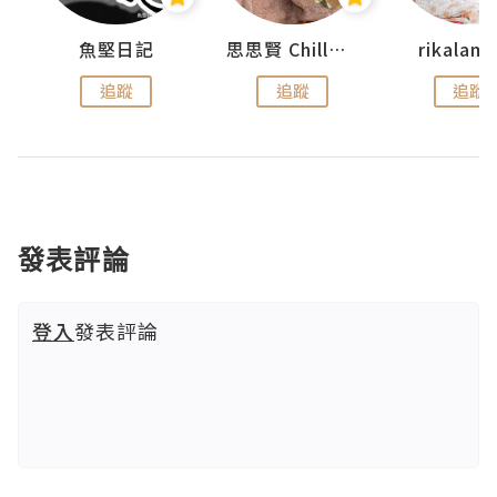
urnal
魚堅日記
思思賢 ChillMyBabe
rikala
追蹤
追蹤
追蹤
發表評論
登入
發表評論