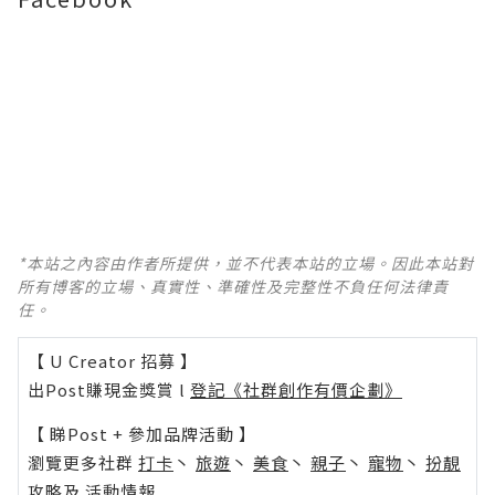
*本站之內容由作者所提供，並不代表本站的立場。因此本站對
所有博客的立場、真實性、準確性及完整性不負任何法律責
任。
【 U Creator 招募 】
出Post賺現金獎賞 l
登記《社群創作有價企劃》
【 睇Post + 參加品牌活動 】
瀏覽更多社群
打卡
丶
旅遊
丶
美食
丶
親子
丶
寵物
丶
扮靚
攻略
及
活動情報