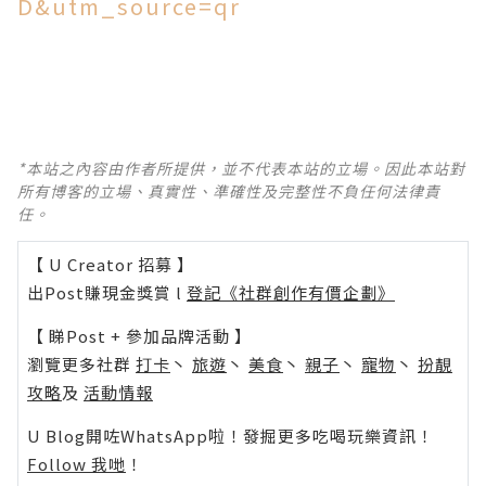
D&utm_source=qr
*本站之內容由作者所提供，並不代表本站的立場。因此本站對
所有博客的立場、真實性、準確性及完整性不負任何法律責
任。
【 U Creator 招募 】
出Post賺現金獎賞 l
登記《社群創作有價企劃》
【 睇Post + 參加品牌活動 】
瀏覽更多社群
打卡
丶
旅遊
丶
美食
丶
親子
丶
寵物
丶
扮靚
攻略
及
活動情報
U Blog開咗WhatsApp啦！發掘更多吃喝玩樂資訊！
Follow 我哋
！