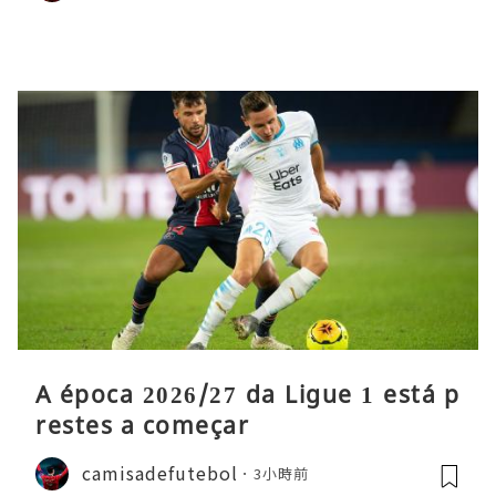
A época 2026/27 da Ligue 1 está p
restes a começar
camisadefutebol
3小時前