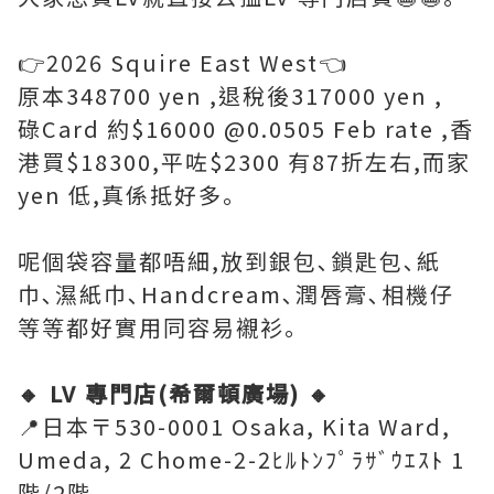
👉2026 Squire East West👈
原本348700 yen ,退稅後317000 yen ,
碌Card 約$16000 @0.0505 Feb rate ,香
港買$18300,平咗$2300 有87折左右,而家
yen 低,真係抵好多｡
呢個袋容量都唔細,放到銀包､鎖匙包､紙
巾､濕紙巾､Handcream､潤唇膏､相機仔
等等都好實用同容易襯衫｡
🔸 LV 專門店(希爾頓廣場) 🔸
📍日本〒530-0001 Osaka, Kita Ward,
Umeda, 2 Chome-2-2ﾋﾙﾄﾝﾌﾟﾗｻﾞｳｴｽﾄ 1
階/2階