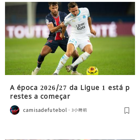
A época 2026/27 da Ligue 1 está p
restes a começar
camisadefutebol
3小時前