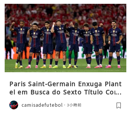
Paris Saint-Germain Enxuga Plant
el em Busca do Sexto Título Cons
ecutivo da Liga
camisadefutebol
3小時前