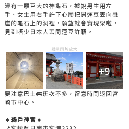
邊有一顆巨大的神龜石，據說男生用左
手、女生用右手許下心願把開運豆丟向懸
崖的龜石上的洞裡，願望就會實現架啦，
見到唔少日本人丟開運豆許願。
點擊圖片放大
+9
要注意巴士🚌班次不多，留意時間返回宮
崎市中心。
🔸鵜戶神宮🔸
📍宮崎県日南市宮浦3232