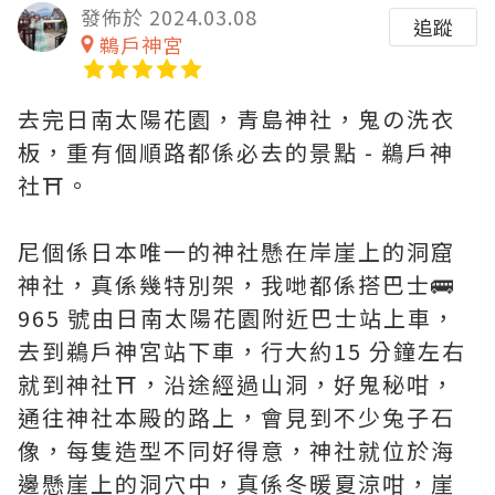
發佈於 2024.03.08
追蹤
鵜戶神宮
去完日南太陽花園，青島神社，鬼の洗衣
板，重有個順路都係必去的景點 - 鵜戶神
社⛩️。
尼個係日本唯一的神社懸在岸崖上的洞窟
神社，真係幾特別架，我哋都係搭巴士🚌
965 號由日南太陽花園附近巴士站上車，
去到鵜戶神宮站下車，行大約15 分鐘左右
就到神社⛩️，沿途經過山洞，好鬼秘咁，
通往神社本殿的路上，會見到不少兔子石
像，每隻造型不同好得意，神社就位於海
邊懸崖上的洞穴中，真係冬暖夏涼咁，崖