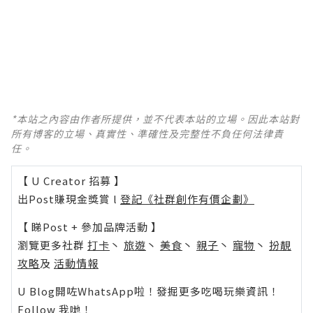
*本站之內容由作者所提供，並不代表本站的立場。因此本站對
所有博客的立場、真實性、準確性及完整性不負任何法律責
任。
【 U Creator 招募 】
出Post賺現金獎賞 l
登記《社群創作有價企劃》
【 睇Post + 參加品牌活動 】
瀏覽更多社群
打卡
丶
旅遊
丶
美食
丶
親子
丶
寵物
丶
扮靚
攻略
及
活動情報
U Blog開咗WhatsApp啦！發掘更多吃喝玩樂資訊！
Follow 我哋
！