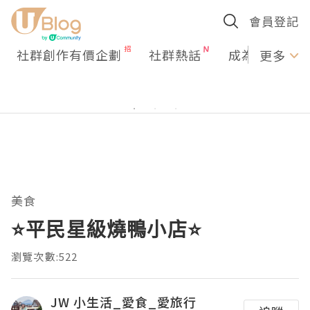
會員登記
社群創作有價企劃
社群熱話
成為U Creato
更多
美食
⭐️平民星級燒鴨小店⭐️
瀏覽次數:522
JW 小生活_愛食_愛旅行