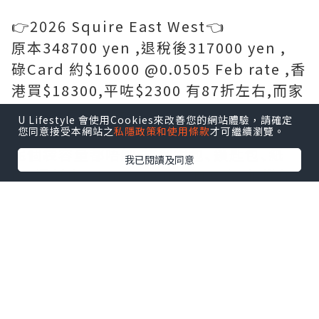
👉2026 Squire East West👈
原本348700 yen ,退稅後317000 yen ,
碌Card 約$16000 @0.0505 Feb rate ,香
港買$18300,平咗$2300 有87折左右,而家
yen 低,真係抵好多｡
U Lifestyle 會使用Cookies來改善您的網站體驗，請確定
您同意接受本網站之
私隱政策和使用條款
才可繼續瀏覽。
呢個袋容量都唔細,放到銀包､鎖匙包､紙
我已閱讀及同意
巾､濕紙巾､Handcream､潤唇膏､相機仔
等等都好實用同容易襯衫｡
🔸 LV 專門店(希爾頓廣場) 🔸
📍日本〒530-0001 Osaka, Kita Ward,
Umeda, 2 Chome-2-2ﾋﾙﾄﾝﾌﾟﾗｻﾞｳｴｽﾄ 1
階/2階