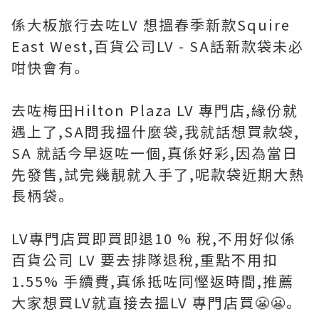
係大板旅行去咗LV 想搵春季新款Squire
East West,百貨公司LV - SA話新款袋未必
咁快會有｡
去咗梅田Hilton Plaza LV 專門店,緣份就
遇上了,SA問我搵什麼袋,我就話想買款袋,
SA 就話今早返咗一個,真係好彩,因為當日
先發售,試完幾靚就入手了,呢款袋近期大熱
長柄袋｡
LV專門店買即買即退10 % 稅,不用好似係
百貨公司 LV 要去排隊退稅,重點不用扣
1.55% 手續費,真係抵咗同慳返時間,推薦
大家想買LV就直接去搵LV 專門店買😬😬｡