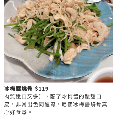
冰梅醬燒骨 $119
肉質嫩口又多汁，配了冰梅醬的酸甜口
感，非常出色同醒胃，尼個冰梅醬燒骨真
心好食😋。