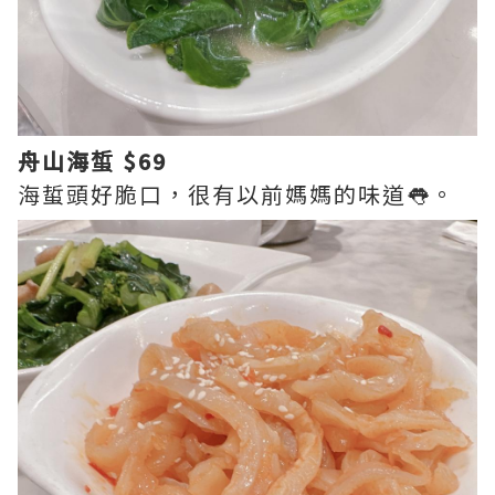
舟山海蜤 $69
海蜇頭好脆口，很有以前媽媽的味道👅。