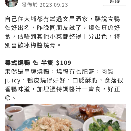
追蹤
發佈於 2023.09.23
自己住大埔都冇試過文昌酒家，聽說食鴨
🦆好出名，昨晚同朋友試了，燒🦆真係好
食，估唔到其他小菜都整得十分出色，特
別喜歡冰梅醬燒骨。
粵式燒鴨 🦆 半隻 $109
果然是皇牌燒鴨，燒鴨冇乜肥膏，肉質
juicy，鴨皮燒得好好，口感酥脆，食落很
香鴨味道，加埋過特調醬汁一齊食，好正
😊。