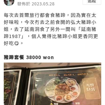
追蹤
發佈於 2023.05.28
每次去首爾旅行都會食豬蹄，因為實在太
好味啦，今次冇去之前食開的弘大豬蹄小
姐，去了延南洞食了另外一間叫「延南豬
蹄1987」，個人覺得比豬蹄小姐更香同更
好吃😋。
豬蹄套餐 38000 won