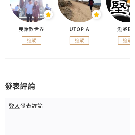
urnal
曳豬歎世界
UTOPIA
魚堅日
追蹤
追蹤
追蹤
發表評論
登入
發表評論