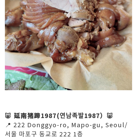
🐷 延南猪蹄1987(연남족발1987）🐷
📍 222 Donggyo-ro, Mapo-gu, Seoul/
서울 마포구 동교로 222 1층