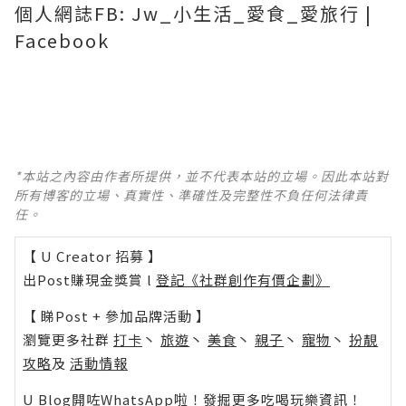
個人網誌FB: Jw_小生活_愛食_愛旅行 |
Facebook
*本站之內容由作者所提供，並不代表本站的立場。因此本站對
所有博客的立場、真實性、準確性及完整性不負任何法律責
任。
【 U Creator 招募 】
出Post賺現金獎賞 l
登記《社群創作有價企劃》
【 睇Post + 參加品牌活動 】
瀏覽更多社群
打卡
丶
旅遊
丶
美食
丶
親子
丶
寵物
丶
扮靚
攻略
及
活動情報
U Blog開咗WhatsApp啦！發掘更多吃喝玩樂資訊！