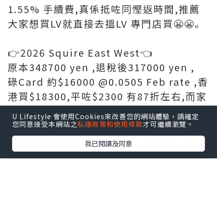
1.55% 手續費,真係抵咗同慳返時間,推薦
大家想買LV就直接去搵LV 專門店買😬😬｡
👉2026 Squire East West👈
原本348700 yen ,退稅後317000 yen ,
碌Card 約$16000 @0.0505 Feb rate ,香
港買$18300,平咗$2300 有87折左右,而家
yen 低,真係抵好多｡
U Lifestyle 會使用Cookies來改善您的網站體驗，請確定
您同意接受本網站之
私隱政策和使用條款
才可繼續瀏覽。
呢個袋容量都唔細,放到銀包､鎖匙包､紙
我已閱讀及同意
巾､濕紙巾､Handcream､潤唇膏､相機仔
等等都好實用同容易襯衫｡
🔸 LV 專門店(希爾頓廣場) 🔸
📍日本〒530-0001 Osaka, Kita Ward,