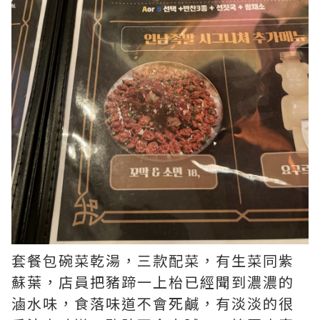
套餐包碗菜乾湯，三款配菜，有生菜同紫
蘇葉，店員把豬蹄一上枱已經聞到濃濃的
滷水味，食落味道不會死鹹，有淡淡的很