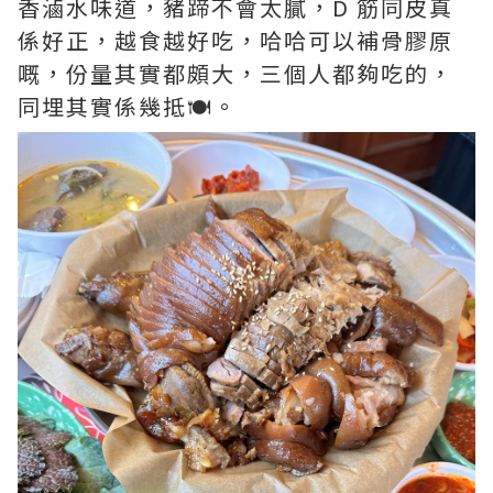
香滷水味道，豬蹄不會太膩，D 筋同皮真
係好正，越食越好吃，哈哈可以補骨膠原
嘅，份量其實都頗大，三個人都夠吃的，
同埋其實係幾抵🍽️。