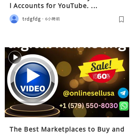
l Accounts for YouTube. ...
trdgfdg
6小時前
The Best Marketplaces to Buy and