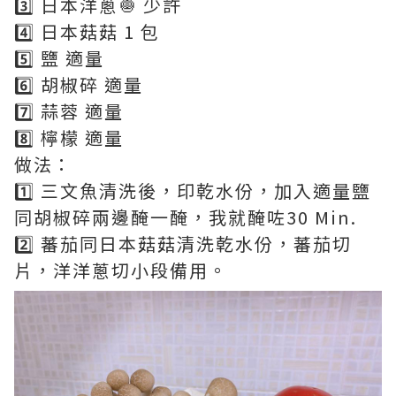
3️⃣ 日本洋蔥🧅 少許
4️⃣ 日本菇菇 1 包
5️⃣ 鹽 適量
6️⃣ 胡椒碎 適量
7️⃣ 蒜蓉 適量
8️⃣ 檸檬 適量
做法：
1️⃣ 三文魚清洗後，印乾水份，加入適量鹽
同胡椒碎兩邊醃一醃，我就醃咗30 Min.
2️⃣ 蕃茄同日本菇菇清洗乾水份，蕃茄切
片，洋洋蔥切小段備用。