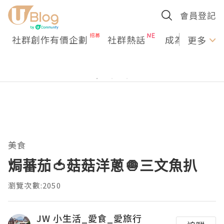
會員登記
社群創作有價企劃
社群熱話
成為U Creato
更多
美食
焗蕃茄🍅菇菇洋蔥🧅三文魚扒
瀏覽次數:2050
JW 小生活_愛食_愛旅行