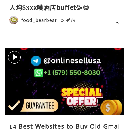
人均$3xx嘆酒店buffet🥳😋
food_bearbear
2小時前
14 Best Websites to Buy Old Gmai