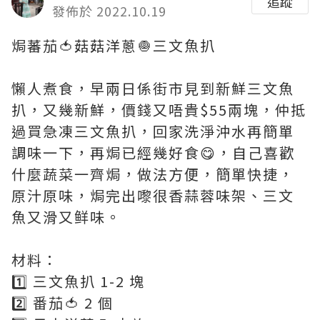
追蹤
發佈於 2022.10.19
焗蕃茄🍅菇菇洋蔥🧅三文魚扒
懶人煮食，早兩日係街市見到新鮮三文魚
扒，又幾新鮮，價錢又唔貴$55兩塊，仲抵
過買急凍三文魚扒，回家洗淨沖水再簡單
調味一下，再焗已經幾好食😋，自己喜歡
什麼蔬菜一齊焗，做法方便，簡單快捷，
原汁原味，焗完出嚟很香蒜蓉味架、三文
魚又滑又鲜味。
材料：
1️⃣ 三文魚扒 1-2 塊
2️⃣ 番茄🍅 2 個