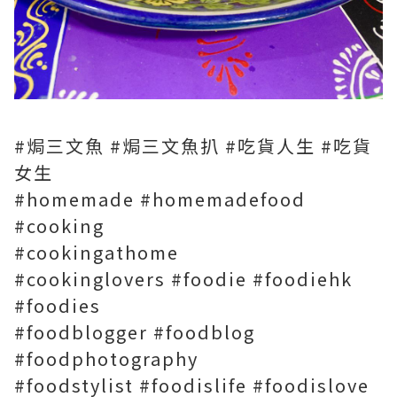
#焗三文魚 #焗三文魚扒 #吃貨人生 #吃貨
女生
#homemade #homemadefood
#cooking
#cookingathome
#cookinglovers #foodie #foodiehk
#foodies
#foodblogger #foodblog
#foodphotography
#foodstylist #foodislife #foodislove