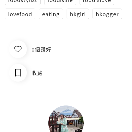
lovefood
eating
hkgirl
hkogger
0個讚好
收藏