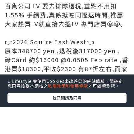
百貨公司 LV 要去排隊退稅,重點不用扣
1.55% 手續費,真係抵咗同慳返時間,推薦
大家想買LV就直接去搵LV 專門店買😬😬｡
👉2026 Squire East West👈
原本348700 yen ,退稅後317000 yen ,
碌Card 約$16000 @0.0505 Feb rate ,香
港買$18300,平咗$2300 有87折左右,而家
yen 低,真係抵好多｡
U Lifestyle 會使用Cookies來改善您的網站體驗，請確定
您同意接受本網站之
私隱政策和使用條款
才可繼續瀏覽。
呢個袋容量都唔細,放到銀包､鎖匙包､紙
我已閱讀及同意
巾､濕紙巾､Handcream､潤唇膏､相機仔
等等都好實用同容易襯衫｡
🔸 LV 專門店(希爾頓廣場) 🔸