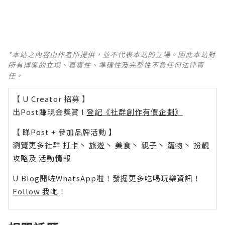
*本站之內容由作者所提供，並不代表本站的立場。因此本站對
所有博客的立場、真實性、準確性及完整性不負任何法律責
任。
【 U Creator 招募 】
出Post賺現金獎賞 l
登記《社群創作有價企劃》
【 睇Post + 參加品牌活動 】
瀏覽更多社群
打卡
丶
旅遊
丶
美食
丶
親子
丶
寵物
丶
扮靚
攻略
及
活動情報
U Blog開咗WhatsApp啦！發掘更多吃喝玩樂資訊！
Follow 我哋
！