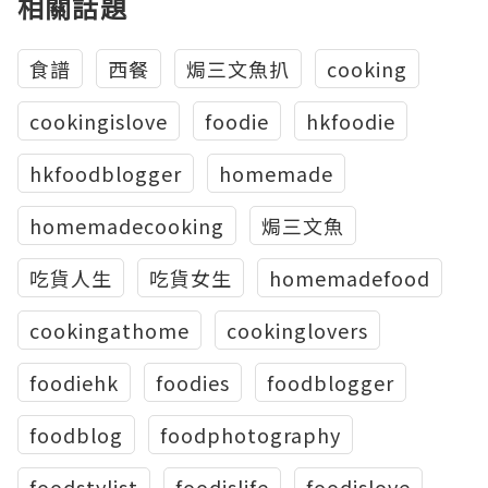
相關話題
食譜
西餐
焗三文魚扒
cooking
cookingislove
foodie
hkfoodie
hkfoodblogger
homemade
homemadecooking
焗三文魚
吃貨人生
吃貨女生
homemadefood
cookingathome
cookinglovers
foodiehk
foodies
foodblogger
foodblog
foodphotography
foodstylist
foodislife
foodislove