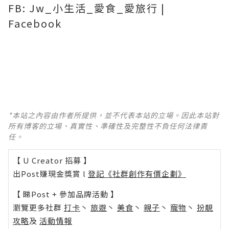
FB: Jw_小生活_愛食_愛旅行 |
Facebook
*本站之內容由作者所提供，並不代表本站的立場。因此本站對
所有博客的立場、真實性、準確性及完整性不負任何法律責
任。
【 U Creator 招募 】
出Post賺現金獎賞 l
登記《社群創作有價企劃》
【 睇Post + 參加品牌活動 】
瀏覽更多社群
打卡
丶
旅遊
丶
美食
丶
親子
丶
寵物
丶
扮靚
攻略
及
活動情報