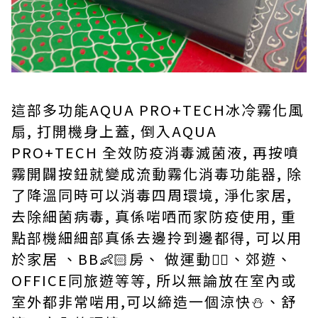
這部多功能AQUA PRO+TECH冰冷霧化風
扇, 打開機身上蓋, 倒入AQUA
PRO+TECH 全效防疫消毒滅菌液, 再按噴
霧開闢按鈕就變成流動霧化消毒功能器, 除
了降溫同時可以消毒四周環境, 淨化家居,
去除細菌病毒, 真係啱哂而家防疫使用, 重
點部機細細部真係去邊拎到邊都得, 可以用
於家居 、BB👶🏻房、 做運動🧘‍♂️、郊遊、
OFFICE同旅遊等等, 所以無論放在室內或
室外都非常啱用,可以締造一個涼快⛄️、舒