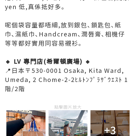
yen 低,真係抵好多｡
呢個袋容量都唔細,放到銀包､鎖匙包､紙
巾､濕紙巾､Handcream､潤唇膏､相機仔
等等都好實用同容易襯衫｡
🔸 LV 專門店(希爾頓廣場) 🔸
📍日本〒530-0001 Osaka, Kita Ward,
Umeda, 2 Chome-2-2ﾋﾙﾄﾝﾌﾟﾗｻﾞｳｴｽﾄ 1
階/2階
點擊圖片放大
+3