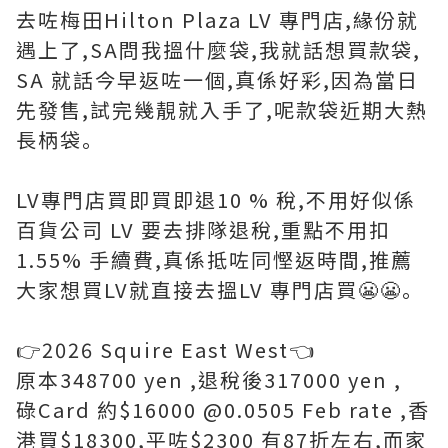
去咗梅田Hilton Plaza LV 專門店,緣份就
遇上了,SA問我搵什麼袋,我就話想買款袋,
SA 就話今早返咗一個,真係好彩,因為當日
先發售,試完幾靚就入手了,呢款袋近期大熱
長柄袋｡
LV專門店買即買即退10 % 稅,不用好似係
百貨公司 LV 要去排隊退稅,重點不用扣
1.55% 手續費,真係抵咗同慳返時間,推薦
大家想買LV就直接去搵LV 專門店買😬😬｡
👉2026 Squire East West👈
原本348700 yen ,退稅後317000 yen ,
碌Card 約$16000 @0.0505 Feb rate ,香
港買$18300,平咗$2300 有87折左右,而家