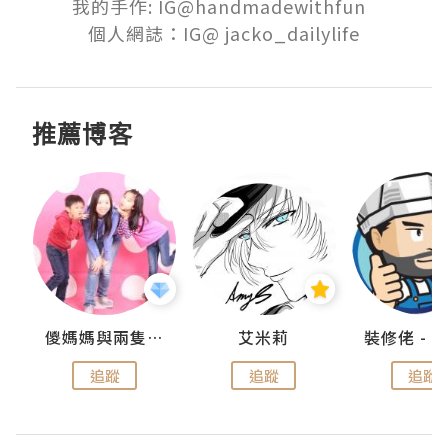
我的手作: IG@handmadewithfun  

個人網誌：IG@ jacko_dailylife
推薦博客
點滴
儍媽媽與兩隻小魔怪之家
艾米莉
追蹤
追蹤
追蹤