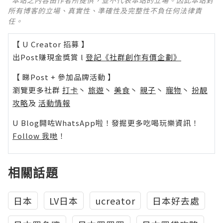
所有博客的立場、真實性、準確性及完整性不負任何法律責
任。
【 U Creator 招募 】
出Post賺現金獎賞 l
登記《社群創作有價企劃》
【 睇Post + 參加品牌活動 】
瀏覽更多社群
打卡
丶
旅遊
丶
美食
丶
親子
丶
寵物
丶
扮靚
攻略
及
活動情報
U Blog開咗WhatsApp啦！發掘更多吃喝玩樂資訊！
Follow 我哋
！
相關話題
日本
LV日本
ucreator
日本好去處