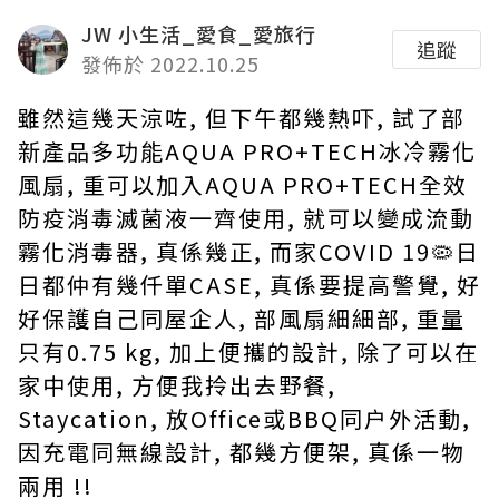
JW 小生活_愛食_愛旅行
追蹤
發佈於 2022.10.25
雖然這幾天涼咗, 但下午都幾熱吓, 試了部
新產品
多功能AQUA PRO+TECH冰冷霧化
風扇, 重可以加入AQUA PRO+TECH全效
防疫消毒滅菌液一齊使用, 就可以變成流動
霧化消毒器, 真係幾正, 而家COVID 19🦠日
日都仲有幾仟單CASE, 真係要提高警覺, 好
好保護自己同屋企人, 部風扇細細部, 重量
只有0.75 kg, 加上便攜的設計, 除了可以在
家中使用, 方便我拎出去野餐,
Staycation, 放Office或
BBQ同户外活動,
因充電同無線設計, 都幾
方便架, 真係一物
兩用
!!