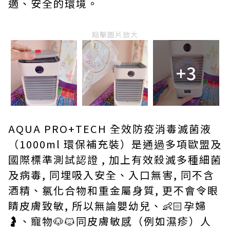
適、安全的環境。
點擊圖片放大
+3
AQUA PRO+TECH 全效防疫消毒滅菌液
（1000ml 環保補充裝）是通過多項歐盟及
國際標準測試認證 , 加上有效殺滅多種細菌
及病毒, 同埋吸入安全、入口無害, 同不含
酒精、氯化合物和重金屬身質, 更不會令眼
睛皮膚致敏, 所以無論嬰幼兒、👶🏻孕婦
🤰
、
寵物🐶🐱同皮膚敏感（例如濕疹）人