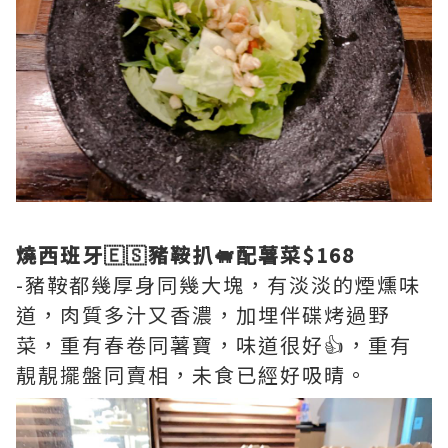
燒西班牙🇪🇸豬鞍扒🐖配薯菜$168
-豬鞍都幾厚身同幾大塊，有淡淡的煙燻味
道，肉質多汁又香濃，加埋伴碟烤過野
菜，重有春卷同薯寶，味道很好👍，重有
靚靚擺盤同賣相，未食已經好吸晴。