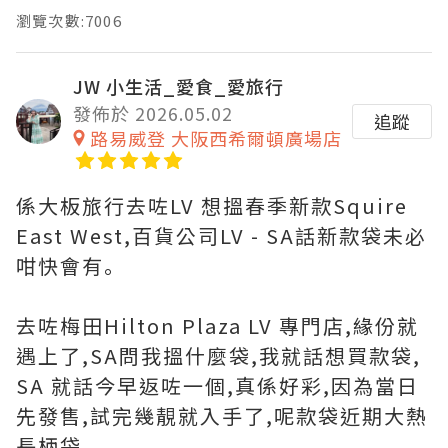
瀏覽次數:7006
JW 小生活_愛食_愛旅行
發佈於 2026.05.02
追蹤
路易威登 大阪西希爾頓廣場店
係大板旅行去咗LV 想搵春季新款Squire
East West,百貨公司LV - SA話新款袋未必
咁快會有｡
去咗梅田Hilton Plaza LV 專門店,緣份就
遇上了,SA問我搵什麼袋,我就話想買款袋,
SA 就話今早返咗一個,真係好彩,因為當日
先發售,試完幾靚就入手了,呢款袋近期大熱
長柄袋｡