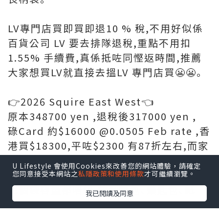
LV專門店買即買即退10 % 稅,不用好似係
百貨公司 LV 要去排隊退稅,重點不用扣
1.55% 手續費,真係抵咗同慳返時間,推薦
大家想買LV就直接去搵LV 專門店買😬😬｡
👉2026 Squire East West👈
原本348700 yen ,退稅後317000 yen ,
碌Card 約$16000 @0.0505 Feb rate ,香
港買$18300,平咗$2300 有87折左右,而家
yen 低,真係抵好多｡
U Lifestyle 會使用Cookies來改善您的網站體驗，請確定
您同意接受本網站之
私隱政策和使用條款
才可繼續瀏覽。
呢個袋容量都唔細,放到銀包､鎖匙包､紙
我已閱讀及同意
巾､濕紙巾､Handcream､潤唇膏､相機仔
等等都好實用同容易襯衫｡