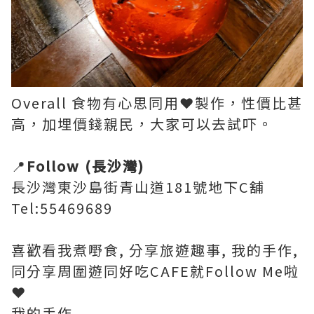
Overall 食物有心思同用❤️製作，性價比甚
高，加埋價錢親民，大家可以去試吓。
📍
Follow (長沙灣)
長沙灣東沙島街青山道181號地下C舖
Tel:55469689
喜歡看我煮嘢食, 分享旅遊趣事, 我的手作,
同分享周圍遊同好吃CAFE就Follow Me啦
❤️
我的手作