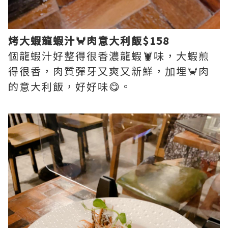
烤大蝦龍蝦汁🦀️肉意大利飯$158
個龍蝦汁好整得很香濃龍蝦🦞味，大蝦煎
得很香，肉質彈牙又爽又新鮮，加埋🦀️肉
的意大利飯，好好味😋。