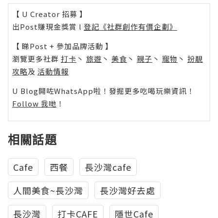
【 U Creator 招募 】
出Post賺現金獎賞 l
登記《社群創作有價企劃》
【 睇Post + 參加品牌活動 】
瀏覽更多社群
打卡
丶
旅遊
丶
美食
丶
親子
丶
寵物
丶
扮靚
攻略
及
活動情報
U Blog開咗WhatsApp啦！發掘更多吃喝玩樂資訊！
Follow 我哋
！
相關話題
Cafe
西餐
長沙灣cafe
人間美食~長沙灣
長沙灣好去處
長沙灣
打卡CAFE
隱世Cafe