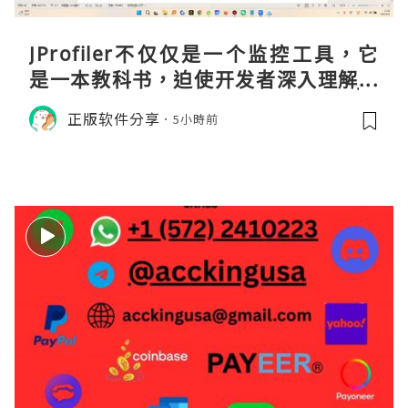
JProfiler不仅仅是一个监控工具，它
是一本教科书，迫使开发者深入理解JV
M的内存模型、垃圾回收机制和并发原
正版软件分享
5小時前
理。通过直观的可视化数据，它将抽象
的性能问题具象化为代码行号。对于一
名追求卓越的Java