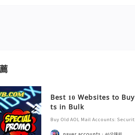
薦
Best 10 Websites to Bu
ts in Bulk
Buy Old AOL Mail Accounts: Securit
& Safe Email Management Guide (20
Reliable 24/7 Customer Support 
naver accounts
46分鐘前