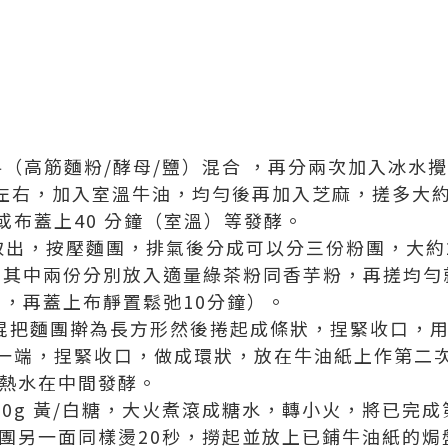
材料（高筋麵粉/酵母/鹽）混合 ，再分兩次加入冰水
鐘左右，加入室溫牛油，均勻後再加入芝麻，搓多大
或布蓋上40 分鐘（室溫）等發酵。
取出，按壓麵團，排氣後分成可以分三份粉團，大約2
，其中兩份分別放入適量綠茶粉同香芋粉，再搓均勻
圓，再蓋上布靜置鬆弛10分鐘）。
麵棍把麵團擀為長方形然後捲起成條狀，捏緊收口，
一端，捏緊收口，做成環狀，放在牛油紙上作第二次
杯熱水在中間發酵。
30g 黃/白糖，大火煮滾成糖水，轉小火，將已完
麵團另一面同樣燙20秒，撈起並放上已鋪牛油紙的焗