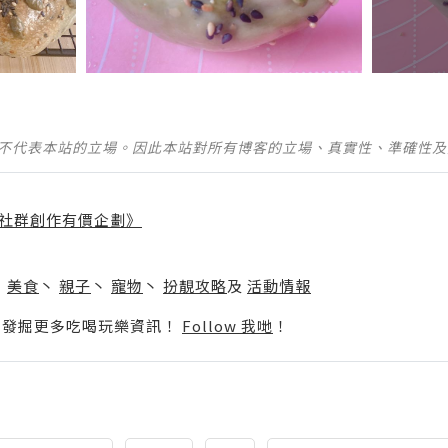
並不代表本站的立場。因此本站對所有博客的立場、真實性、準確性
社群創作有價企劃》
】
丶
美食
丶
親子
丶
寵物
丶
扮靚攻略
及
活動情報
p啦！發掘更多吃喝玩樂資訊！
Follow 我哋
！