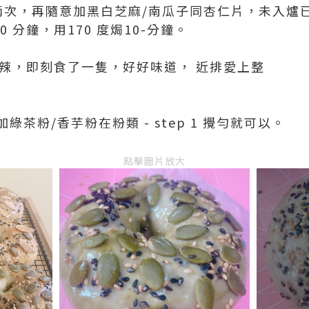
兩次，再隨意加黑白芝麻/南瓜子同杏仁片，未入爐
0 分鐘，用170 度焗10-分鐘。
 熱辣辣，即刻食了一隻，好好味道， 近排愛上整
茶粉/香芋粉在粉類 - step 1 攪勻就可以。
點擊圖片放大