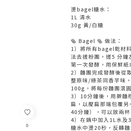
燙bagel糖水：
1L 清水
30g 黃/白糖
🥯 Bagel 🥯 做法：
1）將所有bagel乾
法去搓粉團，搓5 分
第一次發酵，用保鮮紙
2）麵團完成發酵後從
整原味/綠茶同香芋味
100g，將每份麵團滾
3）10分鐘後，用擀
扁，以壓扁那端包覆另
40分鐘），可以放兩
4）在鍋中加入1L水及
0
糖水中燙20秒，反轉