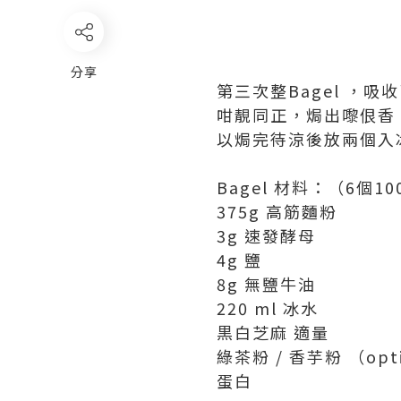
分享
第三次整Bagel ，
咁靚同正，焗出嚟佷香
以焗完待涼後放兩個入冰
Bagel 材料：（6個1
375g 高筋麵粉
3g 速發酵母
4g 鹽
8g 無鹽牛油
220 ml 冰水
黒白芝麻 適量
綠茶粉 / 香芋粉 （opti
蛋白