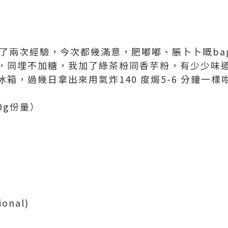
吸收了兩次經驗，今次都幾滿意，肥嘟嘟、脹卜卜嘅ba
，同埋不加糖，我加了綠茶粉同香芋粉，有少少味
箱，過幾日拿出來用氣炸140 度焗5-6 分鐘一樣
00g份量）
onal)