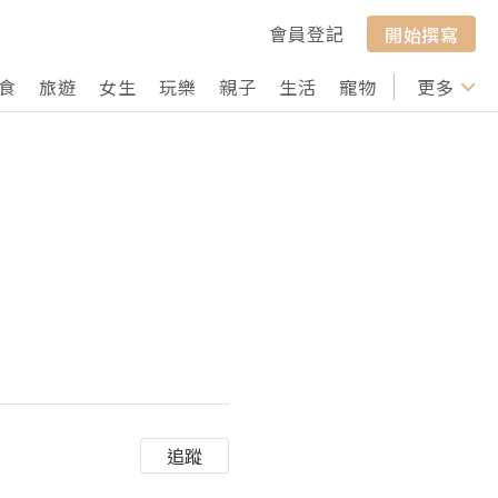
會員登記
開始撰寫
食
旅遊
女生
玩樂
親子
生活
寵物
行山
更多
打卡
追蹤