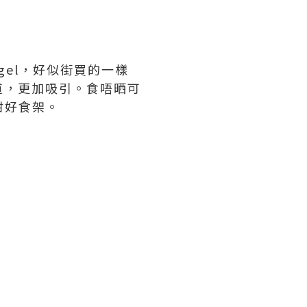
gel，好似街買的一樣
道，更加吸引。食唔晒可
咁好食架。