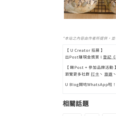
*本站之內容由作者所提供，
【 U Creator 招募 】
出Post賺現金獎賞 l
登記《
【 睇Post + 參加品牌活動 
瀏覽更多社群
打卡
丶
旅遊
U Blog開咗WhatsAp
相關話題