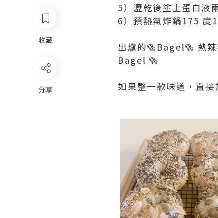
5）瀝乾後塗上蛋白液
6）預熱氣炸鍋175 度1
收藏
出爐的🥯Bagel🥯
Bagel 🥯
如果整一款味道，直接加綠
分享