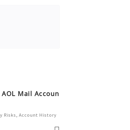
y AOL Mail Accoun
y Risks, Account History
26) 💫💎💲💫🌐✨💎Fast &
💎💲💫🌐✨💎WhatsApp :+1