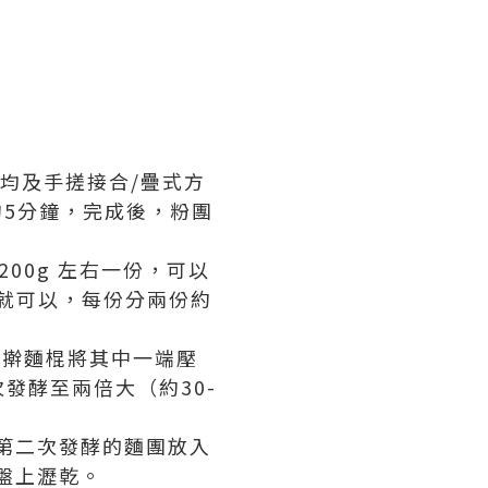
攪均及手搓接合/疊式方
約5分鐘，完成後，粉團
00g 左右一份，可以
就可以，每份分兩份約
用擀麵棍將其中一端壓
發酵至兩倍大（約30-
成第二次發酵的麵團放入
盤上瀝乾。