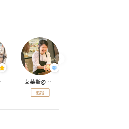
jojo
艾華斯@鄭大小姐工房
KEEP MY FAITH
追蹤
追蹤