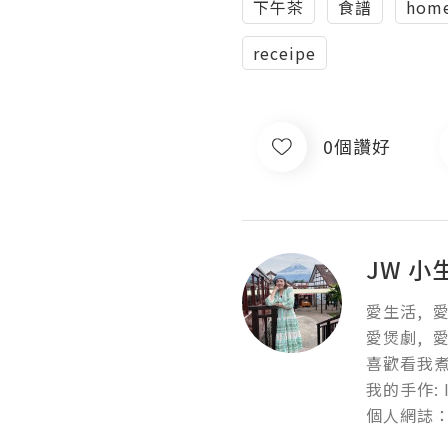
下午茶
食譜
home
receipe
0個讚好
JW 小
愛生活,  愛
愛煲劇,  愛
喜歡看我煮嘢
我的手作: IG
個人網誌：IG