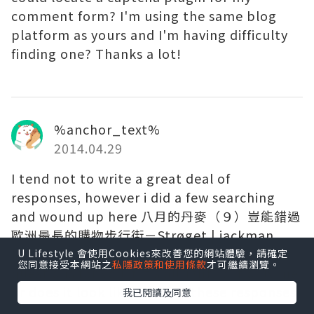
comment form? I'm using the same blog
platform as yours and I'm having difficulty
finding one? Thanks a lot!
%anchor_text%
2014.04.29
I tend not to write a great deal of
responses, however i did a few searching
and wound up here 八月的丹麥（９）豈能錯過
歐洲最長的購物步行街－Strøget | jackman
插畫＋旅行＋閱讀. And I actually do have 2
U Lifestyle 會使用Cookies來改善您的網站體驗，請確定
您同意接受本網站之
私隱政策和使用條款
才可繼續瀏覽。
questions for you if it's allright. Is it only me
or does it look like some of these responses
我已閱讀及同意
look like they are coming from brain dead