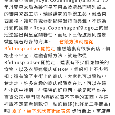
年丹麥皇太后為製作皇室用品及贈品而特別設立
的御用瓷器工坊。精緻講究的手繪工藝，融合東
西風格，讓每件瓷器都顯得獨特而典雅，不愧為
丹麥的國寶。
Royal Copenhagen
的
logo
上的皇
冠透露出與皇室關聯性，而底下三條波紋則是象
徵圍繞著丹麥的海洋。
省錢方法就是從
Rådhuspladsen開始走
雖然這裏有很多商店，價
格也不平宜，建議省錢方法，就是你從
Rådhuspladsen開始走，這裏有不少價廉物美的
食物，以及衣服連鎖店如H&M，價錢打上不少節
扣；還有
除了
主街上的商店，大家也可以彎進小
巷走走，許多有趣的商店都隱身在此。可以在這
些小店中找到一些獨特的好東西，還是那些你在
百貨公司
/專門店內喜歡卻買不下手的東西，在這
裡說不定能看到親切一點的價錢(也許是二手商品)
呢!
累了，坐下來欣賞街頭表演
步行街上，商店無