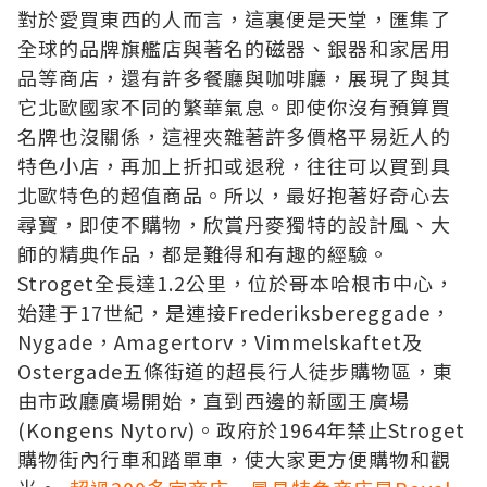
對於愛買東西的人而言，這裏便是天堂，匯集了
全球的品牌旗艦店與著名的磁器、銀器和家居用
品等商店，還有許多餐廳與咖啡廳，展現了與其
它北歐國家不同的繁華氣息。即使你沒有預算買
名牌也沒關係，這裡夾雜著許多價格平易近人的
特色小店，再加上折扣或退稅，往往可以買到具
北歐特色的超值商品。所以，最好抱著好奇心去
尋寶，即使不購物，欣賞丹麥獨特的設計風、大
師的精典作品，都是難得和有趣的經驗。
Stroget全
長達
1.2公里，位於哥本哈根市中心，
始建于17世紀，
是連接
Frederiksbereggade，
Nygade，Amagertorv，Vimmelskaftet及
Ostergade
五條街道的超長行人徒步購物區，東
由市政廳廣場開始，直到西邊的新國王廣場
(
Kongens Nytorv
)。
政府於
1964年禁止Stroget
購物街內行車和踏單車，
使大家更方便購物和觀