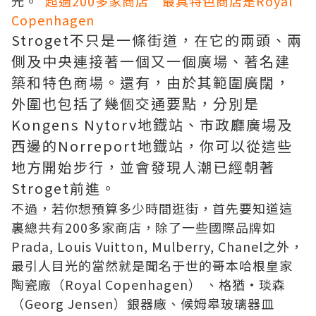
光。
超過
200多家商店 最具特色商店是
Royal
Copenhagen
Stroget
不只是一條街道，在它的兩頭、兩
側及中央連接著一個又一個廣場、著名建
築和特色商場。還有，由於
其範圍廣闊，
外圍也包括了幾個交通要點，分別是
Kongens Nytorv地鐡站、市政廳廣場及
西邊的Norreport地鐡站，你可以從這些
地方開始步行，並會
發現人潮已經朝著
Stroget
前進。
不過，若你想預算多少時間逛街，首先要知道這
裏
總共有
200多家商店，
除了一些國際品牌如
Prada, Louis Vuitton, Mulberry, Chanel
之外，
最引人目光的當然就是
聞名于世的哥本哈根皇家
陶瓷廠（
Royal Copenhagen） 、格猶•琰森
（Georg Jensen）銀器廠、候姆皋玻璃器皿