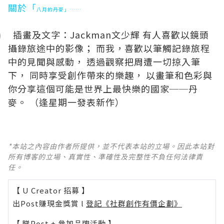
關於「
八月的丹麥
」
……
插畫及文字：Jackman文少輝
有人喜歡以
鏡頭
攝錄
旅途中的
影像
；
而
我，喜歡以筆觸記錄旅程
中的見聞與感動，
透過觀察把周遭一切掠入筆
下，
同時享受創作帶來的樂趣，
以畫筆和色彩與
你分享這個可能是世界上最快樂的國家──丹
麥。
（逢星期一發表新作）
*本站之內容由作者所提供，並不代表本站的立場。因此本站對
所有博客的立場、真實性、準確性及完整性不負任何法律責
任。
【 U Creator 招募 】
出Post賺現金獎賞 l
登記《社群創作有價企劃》
【 睇Post + 參加品牌活動 】