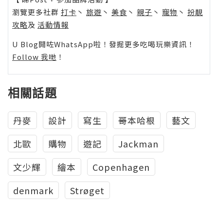
瀏覽更多社群
打卡
丶
旅遊
丶
美食
丶
親子
丶
寵物
丶
扮靚
攻略
及
活動情報
U Blog開咗WhatsApp啦！發掘更多吃喝玩樂資訊！
Follow 我哋
！
相關話題
丹麥
設計
寫生
哥本哈根
藝文
北歐
購物
遊記
Jackman
文少輝
繪本
Copenhagen
denmark
Strøget