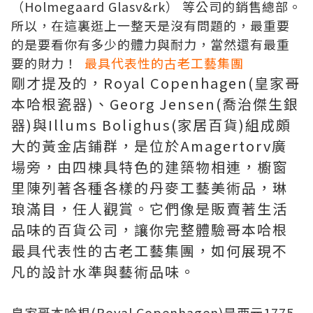
（Holmegaard Glasv&rk） 等公司的銷售總部。
所以，在這裏逛
上一整天是沒有問題的
，最重要
的是要看你有多少的體力與耐力，當然還有最重
要的財力！
最具代表性的古老工藝集團
剛才提及的，
Royal Copenhagen
(皇家哥
本哈根瓷器)、
Georg Jensen
(喬治傑生銀
器)與
Illums Bolighus
(家居百貨)組成頗
大的黃金店鋪群，是位於
Amagertorv
廣
場旁，由四棟具特色的建築物相連，
櫥窗
里陳列著各種各樣的丹麥工藝美術品，琳
琅滿目，任人觀賞。
它們像是販賣著生活
品味的百貨公司，讓你完整體驗哥本哈根
最具代表性的古老工藝集團，如何展現不
凡的設計水準與藝術品味。
皇家哥本哈根
(
Royal Copenhagen
)是西元
1775