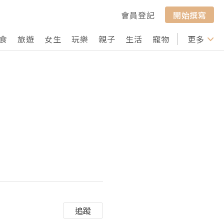
會員登記
開始撰寫
食
旅遊
女生
玩樂
親子
生活
寵物
行山
更多
打卡
追蹤