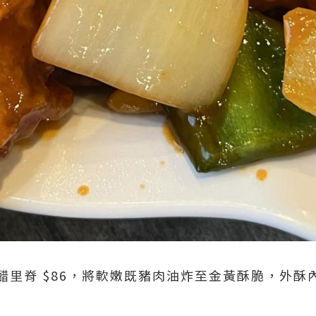
醋里脊 $86，將軟嫩既豬肉油炸至金黃酥脆，外酥