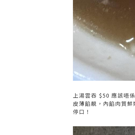
上湯雲吞 $50 應該唔
皮薄餡靚，內餡肉質鮮
停口！