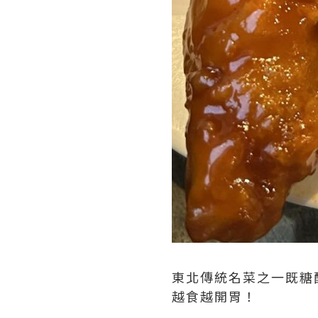
東北傳統名菜之一既糖
越食越開胃！