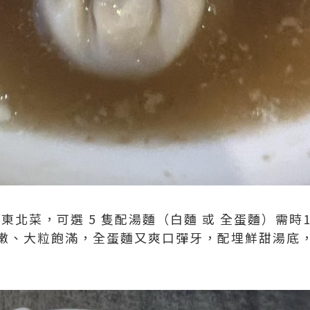
係東北菜，可選 5 隻配湯麵（白麵 或 全蛋麵）需時
嫩、大粒飽滿，全蛋麵又爽口彈牙，配埋鮮甜湯底