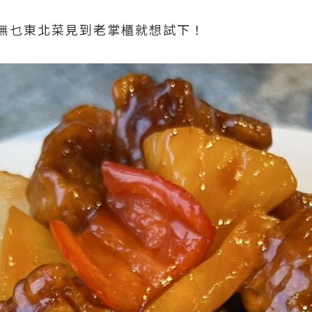
無乜東北菜見到老掌櫃就想試下！