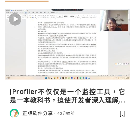
JProfiler不仅仅是一个监控工具，它
是一本教科书，迫使开发者深入理解JV
M的内存模型、垃圾回收机制和并发原
正版软件分享
40分鐘前
理。通过直观的可视化数据，它将抽象
的性能问题具象化为代码行号。对于一
名追求卓越的Java