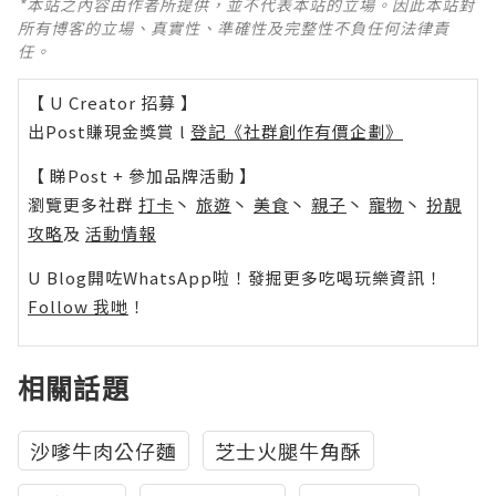
*本站之內容由作者所提供，並不代表本站的立場。因此本站對
所有博客的立場、真實性、準確性及完整性不負任何法律責
任。
【 U Creator 招募 】
出Post賺現金獎賞 l
登記《社群創作有價企劃》
【 睇Post + 參加品牌活動 】
瀏覽更多社群
打卡
丶
旅遊
丶
美食
丶
親子
丶
寵物
丶
扮靚
攻略
及
活動情報
U Blog開咗WhatsApp啦！發掘更多吃喝玩樂資訊！
Follow 我哋
！
相關話題
沙嗲牛肉公仔麵
芝士火腿牛角酥