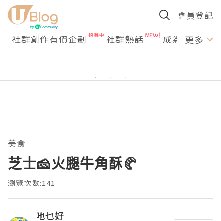
會員登記
社群創作有價企劃
社群熱話
成為U Creato
更多
美食
芝士🧀火腿牛角酥🥐
瀏覽次數:141
吔乜好