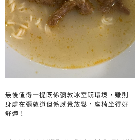
最後值得一提既係彌敦冰室既環境，雖則
身處在彌敦道但係感覺放鬆，座椅坐得好
舒適！