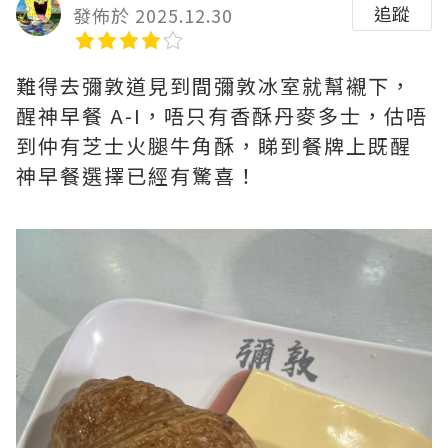
追蹤
發佈於 2025.12.30
難得去彌敦道見到間彌敦冰室就幫襯下，
醒神早餐 A-I，唔只有香酥丹麥多士，估唔
到仲有芝士火腿牛角酥，睇到餐牌上既醒
神早餐選擇已經有驚喜！