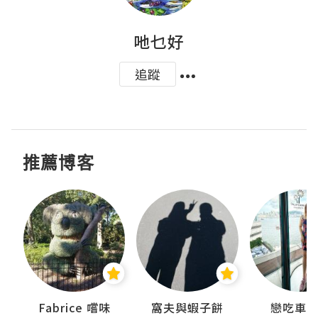
吔乜好
追蹤
推薦博客
Fabrice 嚐味
窩夫與蝦子餅
戀吃車