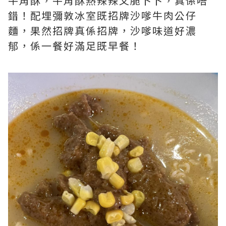
牛角酥，牛角酥熱辣辣又脆卜卜，真係唔
錯！配埋彌敦冰室既招牌沙嗲牛肉公仔
麵，果然招牌真係招牌，沙嗲味道好濃
郁，係一餐好滿足既早餐！