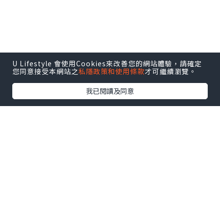
U Lifestyle 會使用Cookies來改善您的網站體驗，請確定
您同意接受本網站之
私隱政策和使用條款
才可繼續瀏覽。
我已閱讀及同意
雞肉多利亞堂食都係 $30，多利亞係源自
日本既日式焗飯，表面鋪上香濃既白汁同
埋芝士，再加入嫩滑既雞肉粒一齊焗，上
檯時熱辣辣且維持足夠熱度，高溫令到芝
士同白汁呈現微焦既焦香，仲可以做到拉
絲既效果，白汁同芝士份量十足非常惹
味，雞肉粒質素幾好，食落完全無雪藏
味，雞肉多利亞既味道濃郁，平價又好