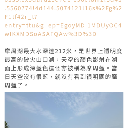
.5560774!4d144.5074121!16s%2Fg%2
F1tf42r_t?
entry=ttu&g_ep=EgoyMDI1MDUyOC4
wIKXMDSoASAFQAw%3D%3D
摩周湖最大水深達212米，是世界上透明度
最高的破火山口湖，天空的顏色影射在湖
面上形成深藍色這個亦被稱為摩周藍。當
日天空沒有很藍，就沒有看到很明顯的摩
周藍了。