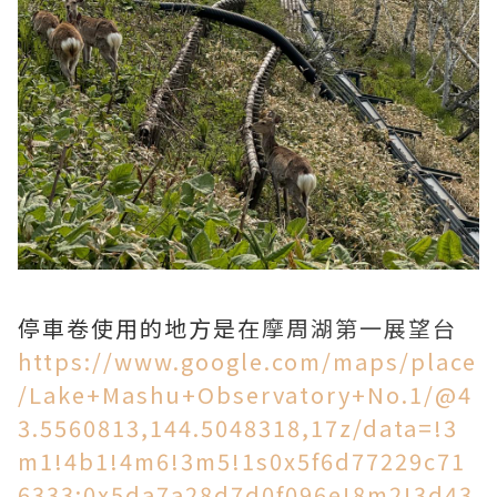
停車卷使用的地方是在
摩周湖第一展望台
https://www.google.com/maps/place
/Lake+Mashu+Observatory+No.1/@4
3.5560813,144.5048318,17z/data=!3
m1!4b1!4m6!3m5!1s0x5f6d77229c71
6333:0x5da7a28d7d0f096e!8m2!3d43