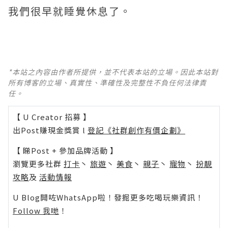
我們很早就睡覺休息了。
*本站之內容由作者所提供，並不代表本站的立場。因此本站對
所有博客的立場、真實性、準確性及完整性不負任何法律責
任。
【 U Creator 招募 】
出Post賺現金獎賞 l
登記《社群創作有價企劃》
【 睇Post + 參加品牌活動 】
瀏覽更多社群
打卡
丶
旅遊
丶
美食
丶
親子
丶
寵物
丶
扮靚
攻略
及
活動情報
U Blog開咗WhatsApp啦！發掘更多吃喝玩樂資訊！
Follow 我哋
！