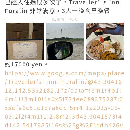
已經入住過很多次了，Traveller’s Inn
Furalin 非常滿意，3人一晚含早晚餐
點擊圖片放大
約17000 yen。
https://www.google.com/maps/place
/Traveller's+Inn+Furalin/@43.30416
12,142.5392182,17z/data=!3m1!4b1!
4m11!3m10!1s0x5f734ee089275287:0
x5dfe6c51c1c7a8dc!5m4!1s2025-06-
03!2i2!4m1!1i2!8m2!3d43.3041573!4
d142.5417985!16s%2Fg%2F1tdb426v