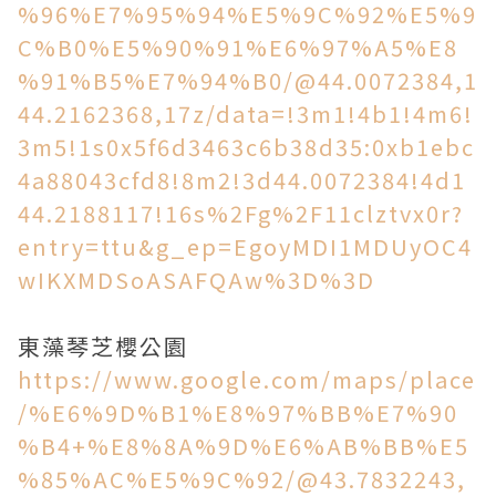
%96%E7%95%94%E5%9C%92%E5%9
C%B0%E5%90%91%E6%97%A5%E8
%91%B5%E7%94%B0/@44.0072384,1
44.2162368,17z/data=!3m1!4b1!4m6!
3m5!1s0x5f6d3463c6b38d35:0xb1ebc
4a88043cfd8!8m2!3d44.0072384!4d1
44.2188117!16s%2Fg%2F11clztvx0r?
entry=ttu&g_ep=EgoyMDI1MDUyOC4
wIKXMDSoASAFQAw%3D%3D
東藻琴芝櫻公園
https://www.google.com/maps/place
/%E6%9D%B1%E8%97%BB%E7%90
%B4+%E8%8A%9D%E6%AB%BB%E5
%85%AC%E5%9C%92/@43.7832243,