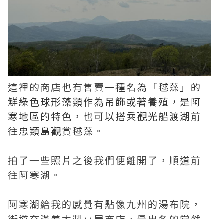
這裡的商店也有售賣
一種名為「毬藻」的
鮮綠色球形藻類作為吊飾或著養殖，是阿
寒地區的特色，也可以搭乘觀光船渡湖前
往忠類島觀賞毬藻。
拍了一些照片之後我們便離開了，順道前
往阿寒湖。
阿寒湖給我的感覺有點像九州的湯布院，
街道充滿着木製小屋商店，最出名的當然