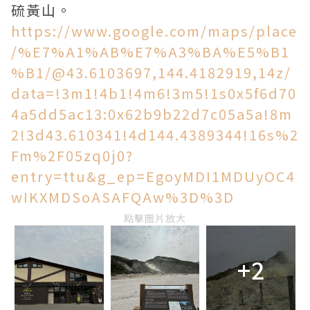
硫黃山。
https://www.google.com/maps/place
/%E7%A1%AB%E7%A3%BA%E5%B1
%B1/@43.6103697,144.4182919,14z/
data=!3m1!4b1!4m6!3m5!1s0x5f6d70
4a5dd5ac13:0x62b9b22d7c05a5a!8m
2!3d43.610341!4d144.4389344!16s%2
Fm%2F05zq0j0?
entry=ttu&g_ep=EgoyMDI1MDUyOC4
wIKXMDSoASAFQAw%3D%3D
點擊圖片放大
+2