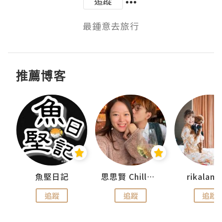
追蹤
最鍾意去旅行
推薦博客
urnal
魚堅日記
思思賢 ChillMyBabe
rikala
追蹤
追蹤
追蹤