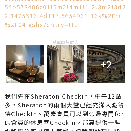
54b578406c01!5m2!4m1!1i2!8m2!3d2
2.1475316!4d113.5654961!16s%2Fm
%2F04lgshx?entry=ttu
點擊圖片放大
+2
我們先在Sheraton Checkin，中午12點
多，Sheraton的兩個大堂已經充滿人潮等
待CheckIn。萬豪會員可以到旁邊專門for
的會員的休息室CheckIn，那裏提供一些