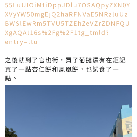
55LuUIOiMtiDppJDlu7OSAQpyZXN0Y
XVyYW50mgEjQ2haRFNVaE5NRzluUz
BWSlEwRm5TVU5TZEhZeVZrZDNFQU
XgAQA!16s%2Fg%2F1tg_tmld?
entry=ttu
之後就到了官也街，買了葡撻還有在鉅記
買了一點杏仁餅和鳳凰餅，也試食了一
點。