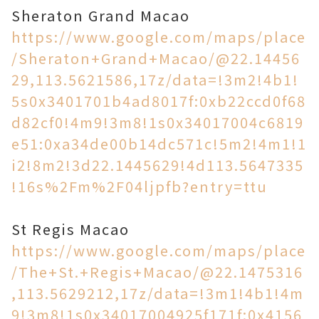
Sheraton Grand Macao
https://www.google.com/maps/place
/Sheraton+Grand+Macao/@22.14456
29,113.5621586,17z/data=!3m2!4b1!
5s0x3401701b4ad8017f:0xb22ccd0f68
d82cf0!4m9!3m8!1s0x34017004c6819
e51:0xa34de00b14dc571c!5m2!4m1!1
i2!8m2!3d22.1445629!4d113.5647335
!16s%2Fm%2F04ljpfb?entry=ttu
St Regis Macao
https://www.google.com/maps/place
/The+St.+Regis+Macao/@22.1475316
,113.5629212,17z/data=!3m1!4b1!4m
9!3m8!1s0x34017004925f171f:0x4156