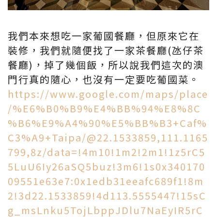
我們本來想吃一家葡國餐廳，但原來它在
裝修，我們就隨便找了一家茶餐廳(氹仔茶
餐廳)，掉了幾個飯，所以說我們這次的澳
門行真的隨心，也沒有一定要吃葡國菜。
https://www.google.com/maps/place
/%E6%B0%B9%E4%BB%94%E8%8C
%B6%E9%A4%90%E5%BB%B3+Caf%
C3%A9+Taipa/@22.1533859,111.1165
799,8z/data=!4m10!1m2!2m1!1z5rC5
5LuU6Iy26aSQ5buz!3m6!1s0x340170
09551e63e7:0x1edb31eeafc689f1!8m
2!3d22.1533859!4d113.5555447!15sC
g_msLnku5TojLbppJDlu7NaEyIR5rC