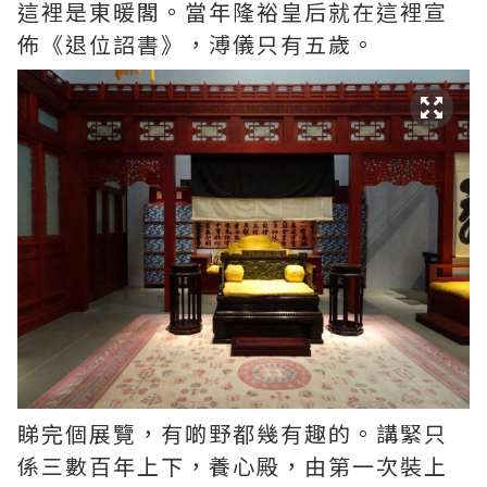
這裡是東暖閣。當年隆裕皇后就在這裡宣
佈《退位詔書》，溥儀只有五歲。
睇完個展覽，有啲野都幾有趣的。講緊只
係三數百年上下，養心殿，由第一次裝上