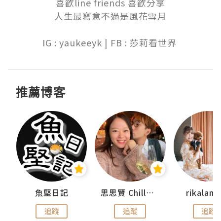
喜歡line friends 喜歡分享

人生最寫意不過是風花雪月

IG : yaukeeyk | FB : 莎莉看世界 
推薦博客
urnal
魚堅日記
思思賢 ChillMyBabe
rikala
追蹤
追蹤
追蹤