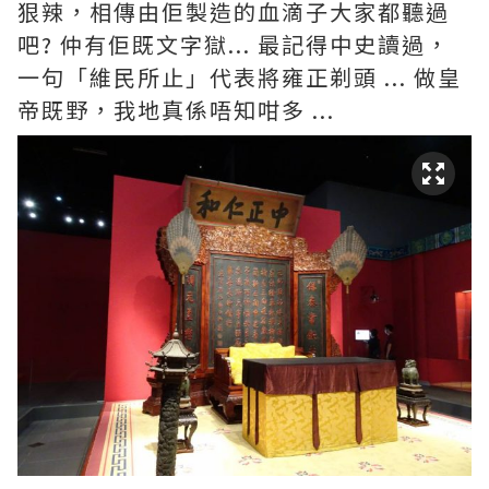
狠辣，相傳由佢製造的血滴子大家都聽過
吧? 仲有佢既文字獄... 最記得中史讀過，
一句「維民所止」代表將雍正剃頭 ... 做皇
帝既野，我地真係唔知咁多 ...