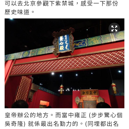
可以去北京參觀下紫禁城，感受一下那份
歷史味道。
皇帝辦公的地方。而當中雍正 (步步驚心個
吳奇隆) 就係最出名勤力的。(同埋都出名