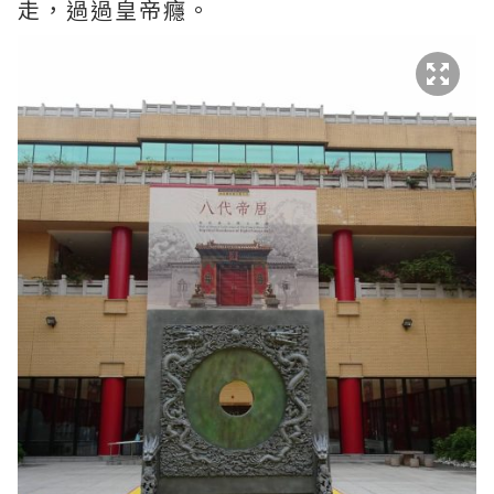
走，過過皇帝癮。