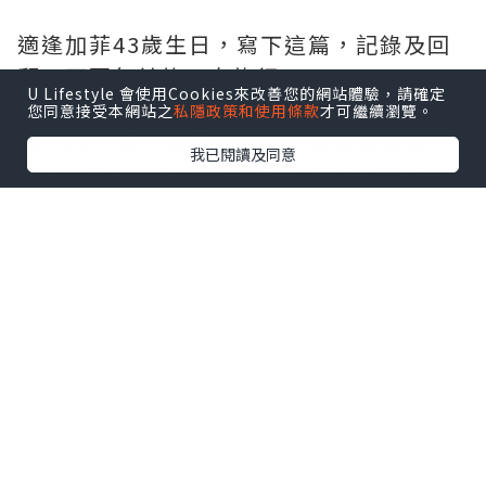
適逢加菲43歲生日，寫下這篇，記錄及回
顧一下兩年前的一次旅行。
U Lifestyle 會使用Cookies來改善您的網站體驗，請確定
您同意接受本網站之
私隱政策和使用條款
才可繼續瀏覽。
2019年6 月，和朋友去了一趟台灣旅遊。
我已閱讀及同意
旅程最後半天我和她分開遊玩，她去逛公
園，我則剛好趕及特展的第一天去湊熱
鬧。在卡通界來說，加菲貓說不上是頂級
熱門的角色，你通常會認識他，但不會很
鍾情他。因此好友對加菲貓展沒有興趣，
我們分開遊玩是合理的，
至於我，其實以這個年齡層而言，也不是
對加菲貓有太多認識。對這隻橘色肥貓會
產生興趣因為他是我老公喜歡的卡通人