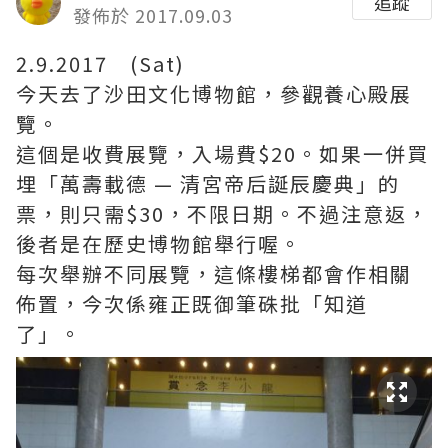
追蹤
發佈於 2017.09.03
2.9.2017 (Sat)
今天去了沙田文化博物館，參觀養心殿展
覽。
這個是收費展覽，入場費$20。如果一併買
埋「萬壽載德 — 清宮帝后誕辰慶典」的
票，則只需$30，不限日期。不過注意返，
後者是在歷史博物館舉行喔。
每次舉辦不同展覽，這條樓梯都會作相關
佈置，今次係雍正既御筆硃批「知道
了」。