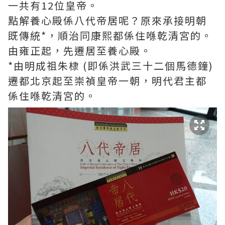
一共有12位皇帝。
點解養心殿係八代帝居呢？原來承接明朝
既傳統*，順治同康熙都係住喺乾清宮的。
由雍正起，先遷居至養心殿。
*由明成祖朱棣 (即係洪武三十二個馬德鐘)
遷都北京起至崇禎皇帝一朝，明代君主都
係住喺乾清宮的。