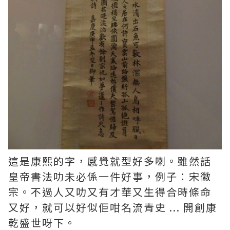
這是康熙的字，感覺就型好多喇。雖然話
皇帝書法叻未必係一件好事，例子：宋徽
宗。不過人又叻又有才華又生得合時條命
又好，就可以好似佢咁名流青史 ... 開創康
乾盛世呀下。