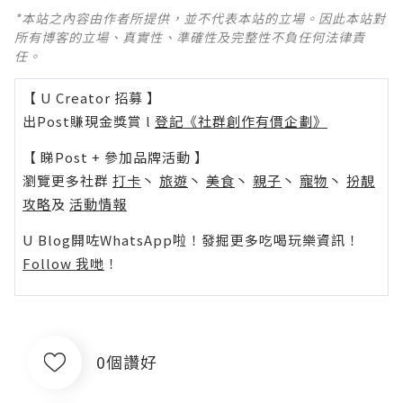
*本站之內容由作者所提供，並不代表本站的立場。因此本站對
所有博客的立場、真實性、準確性及完整性不負任何法律責
任。
【 U Creator 招募 】
出Post賺現金獎賞 l
登記《社群創作有價企劃》
【 睇Post + 參加品牌活動 】
瀏覽更多社群
打卡
丶
旅遊
丶
美食
丶
親子
丶
寵物
丶
扮靚
攻略
及
活動情報
U Blog開咗WhatsApp啦！發掘更多吃喝玩樂資訊！
Follow 我哋
！
0個讚好