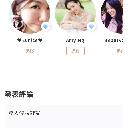
h 夏沫
♥Eunice♥
Amy Ng
追蹤
追蹤
追蹤
發表評論
登入
發表評論