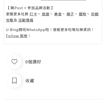
【 睇Post + 參加品牌活動 】
瀏覽更多社群
打卡
丶
旅遊
丶
美食
丶
親子
丶
寵物
丶
扮靚
攻略
及
活動情報
U Blog開咗WhatsApp啦！發掘更多吃喝玩樂資訊！
Follow 我哋
！
0個讚好
收藏