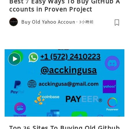
Best 7 Easy Ways To Buy GitHub A
ccounts in Proven Project
Buy Old Yahoo Accoun
3小時前
Top 36 Sites To Buying Old Github