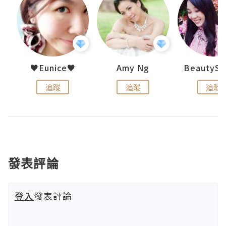
h 夏沫
♥Eunice♥
Amy Ng
追蹤
追蹤
追蹤
發表評論
登入
發表評論