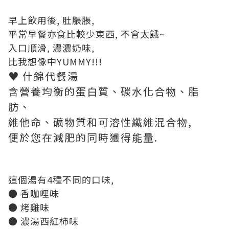
早上飲用後, 肚脹脹,
平常早餐亦食比較少東西, 不會太餓~
入口順滑, 濃濃奶味,
比我想像中YUMMY!!!
♥ 什錦代餐湯
含營養均衡的蛋白質、碳水化合物、脂
肪、
維他命、礦物質和可溶性纖維混合物,
便於您在減肥的同時獲得能量.
這個湯有4種不同的口味,
● 香咖哩味
● 烤雞味
● 濃湯西紅柿味