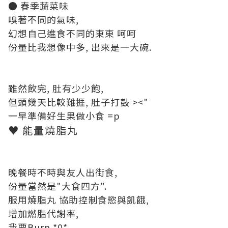
● 春季蔬菜味
嗅著不同的氣味,
幻想自己進食不同的東東 呵呵
份量比我想像中多, 出來是一大碗.
雖然飲完, 肚有少少飽,
但頭幾天比較難捱, 肚子打鼓 ><"
一早準備好生果做小食 =p
♥ 能量燒脂丸
晚餐時不時與友人出街食,
份量當然是"大食四方".
服用燒脂丸 協助控制食慾與飢餓,
增加燃脂代謝率,
我要Burn *0*