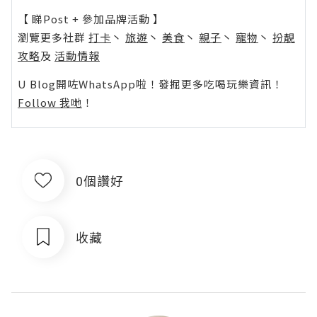
【 睇Post + 參加品牌活動 】
瀏覽更多社群
打卡
丶
旅遊
丶
美食
丶
親子
丶
寵物
丶
扮靚
攻略
及
活動情報
U Blog開咗WhatsApp啦！發掘更多吃喝玩樂資訊！
Follow 我哋
！
0個讚好
收藏