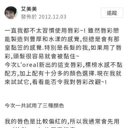
艾美美
追蹤
發佈於 2012.12.03
一直我都不太習慣使用唇彩~! 雖然唇彩戀
能製造到豐厚和水漾的感覺,但總是會有那
皇黏笠的感覺.特別是長髮的我,如果用了唇
彩,頭髮很容易就會被黏住~
今次L'oreal新出的這支唇彩,標榜水感不黏
配方,加上配有十分多的顏色選擇.現在我就
來試試它,看看能否令我對唇彩改觀~!
今次一共試用了三種顏色
我的唇色是比較偏紅的,所以我通常會先用