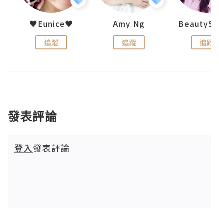
h 夏沫
♥Eunice♥
Amy Ng
追蹤
追蹤
追蹤
發表評論
登入
發表評論