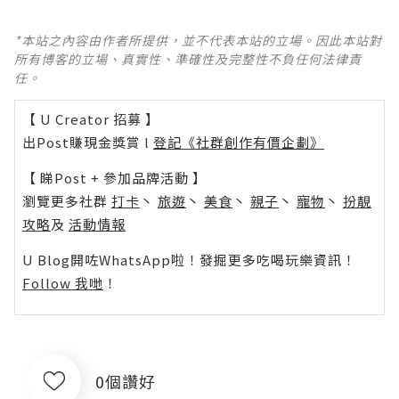
*本站之內容由作者所提供，並不代表本站的立場。因此本站對
所有博客的立場、真實性、準確性及完整性不負任何法律責
任。
【 U Creator 招募 】
出Post賺現金獎賞 l
登記《社群創作有價企劃》
【 睇Post + 參加品牌活動 】
瀏覽更多社群
打卡
丶
旅遊
丶
美食
丶
親子
丶
寵物
丶
扮靚
攻略
及
活動情報
U Blog開咗WhatsApp啦！發掘更多吃喝玩樂資訊！
Follow 我哋
！
0個讚好