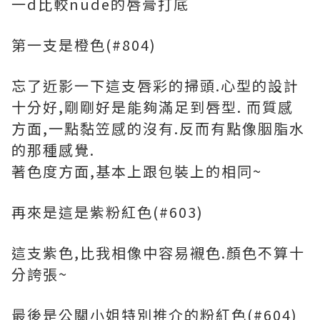
一d比較nude的唇膏打底
第一支是橙色(#804)
忘了近影一下這支唇彩的掃頭.心型的設計
十分好,剛剛好是能夠滿足到唇型. 而質感
方面,一點黏笠感的沒有.反而有點像胭脂水
的那種感覺.
著色度方面,基本上跟包裝上的相同~
再來是這是紫粉紅色(#603)
這支紫色,比我相像中容易襯色.顏色不算十
分誇張~
最後是公關小姐特別推介的粉紅色(#604)