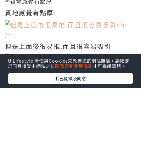
質地感覺有點厚
但是上面後很易推.而且很容易吸引
U Lifestyle 會使用Cookies來改善您的網站體驗，請確定
您同意接受本網站之
私隱政策和使用條款
才可繼續瀏覽。
使用14 days 後
我已閱讀及同意
*本站之內容由作者所提供，並不代表本站的立場。因此本站對
所有博客的立場、真實性、準確性及完整性不負任何法律責
任。
【 U Creator 招募 】