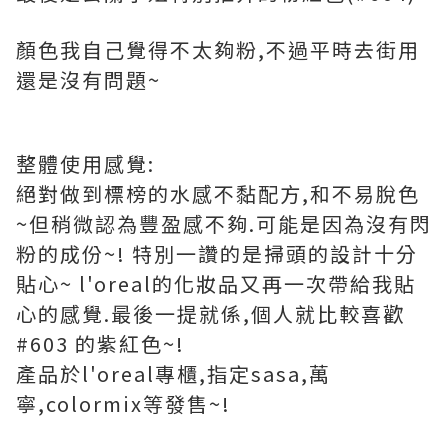
顏色我自己覺得不太夠粉,不過平時去街用
還是沒有問題~
整體使用感覺:
絕對做到標榜的水感不黏配方,和不易脫色
~但稍微認為豐盈感不夠.可能是因為沒有閃
粉的成份~! 特別一讚的是掃頭的設計十分
貼心~ l'oreal的化妝品又再一次帶給我貼
心的感覺.最後一提就係,個人就比較喜歡
#603 的紫紅色~!
產品於l'oreal專櫃,指定sasa,萬
寧,colormix等發售~!