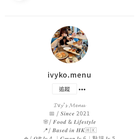
ivyko.menu
追蹤
𝓘v𝔂'𝓼 𝓜𝓮𝓷𝓾

📅 / 𝑺𝒊𝒏𝒄𝒆 2021

🌸/ 𝑭𝒐𝒐𝒅 & 𝑳𝒊𝒇𝒆𝒔𝒕𝒚𝒍𝒆

📍/ 𝑩𝒂𝒔𝒆𝒅 𝒊𝒏 𝑯𝑲🇭🇰

🍚/ 𝑶𝑷 𝒍𝒗 4 ︱𝑮𝒎𝒂𝒑 𝒍𝒗 6︱點評 𝒍𝒗 5