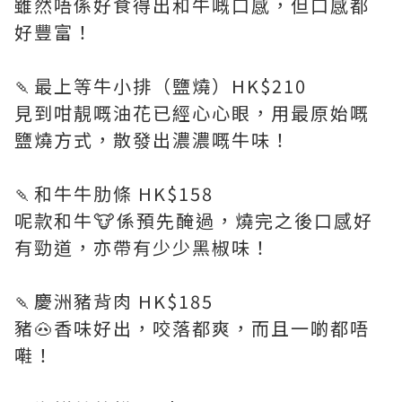
雖然唔係好食得出和牛嘅口感，但口感都
好豐富！
🍡最上等牛小排（鹽燒）HK$210
見到咁靚嘅油花已經心心眼，用最原始嘅
鹽燒方式，散發出濃濃嘅牛味！
🍡和牛牛肋條 HK$158
呢款和牛🐮係預先醃過，燒完之後口感好
有勁道，亦帶有少少黑椒味！
🍡慶洲豬背肉 HK$185
豬🐽香味好出，咬落都爽，而且一啲都唔
嚡！