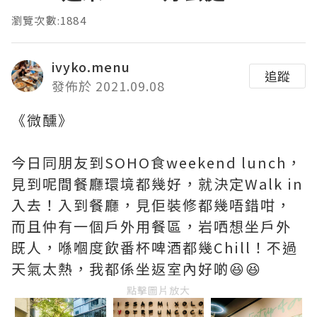
瀏覽次數:1884
ivyko.menu
追蹤
發佈於 2021.09.08
《微醺》
今日同朋友到SOHO食weekend lunch，
見到呢間餐廳環境都幾好，就決定Walk in
入去！入到餐廳，見佢裝修都幾唔錯咁，
而且仲有一個戶外用餐區，岩哂想坐戶外
既人，喺嗰度飲番杯啤酒都幾Chill！不過
天氣太熱，我都係坐返室內好啲😆😆
點擊圖片放大