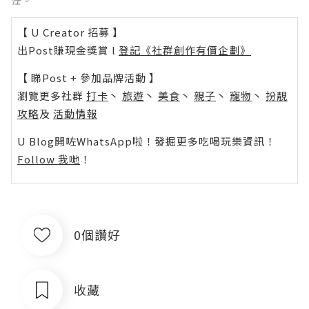
【 U Creator 招募 】
出Post賺現金獎賞 l
登記《社群創作有價企劃》
【 睇Post + 參加品牌活動 】
瀏覽更多社群
打卡
丶
旅遊
丶
美食
丶
親子
丶
寵物
丶
扮靚
攻略
及
活動情報
U Blog開咗WhatsApp啦！發掘更多吃喝玩樂資訊！
Follow 我哋
！
0個讚好
收藏