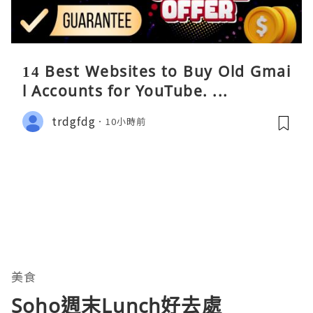
14 Best Websites to Buy Old Gmai
l Accounts for YouTube. ...
trdgfdg
10小時前
美食
Soho週末Lunch好去處