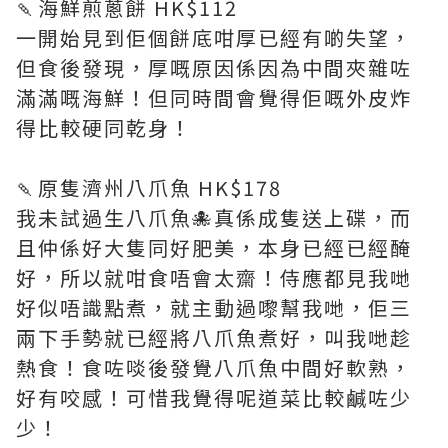
🍡海鮮煎蔥餅 HK$112
一開始見到佢個餅底咁厚已經有啲失望，
但食後發現，厚嘅原因係因為中間夾雜咗
滿滿嘅海鮮！但同時間會覺得佢嘅外皮炸
得比較硬同乾身！
🍡原隻濟州八爪魚 HK$178
我未試過生八爪魚🐙真係成隻送上碟，而
且仲係好大隻同好肥美，本身已經已經醃
好，所以就咁食唔會太齋！侍應都見我哋
好似唔識點煮，就主動過嚟幫我哋，佢三
兩下手勢就已經將八爪魚煮好，叫我哋趁
熱食！食咗啖後發覺八爪魚中間好軟熟，
好有咬感！可惜我覺得呢道菜比較鹹咗少
少！