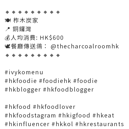
🔸🔸🔸🔸🔸🔸🔸🔸🔸
🍽 柞木炭家
📍 銅鑼灣
💰人均消費: HK$600
🕊餐廳傳送鴿： @thecharcoalroomhk
🔸🔸🔸🔸🔸🔸🔸🔸🔸
#ivykomenu
#hkfoodie #foodiehk #foodie
#hkblogger #hkfoodblogger
#hkfood #hkfoodlover
#hkfoodstagram #hkigfood #hkeat
#hkinfluencer #hkkol #hkrestaurants