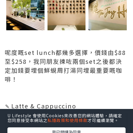
呢度嘅set lunch都幾多選擇，價錢由$88
至$258，我同朋友揀咗兩個set之後都決
定加錢要埋個鮮蜆周打湯同埋最重要嘅咖
啡！
🍡Latte & Cappuccino
U Lifestyle 會使用Cookies來改善您的網站體驗，請確定
您同意接受本網站之
私隱政策和使用條款
才可繼續瀏覽。
我已閱讀及同意