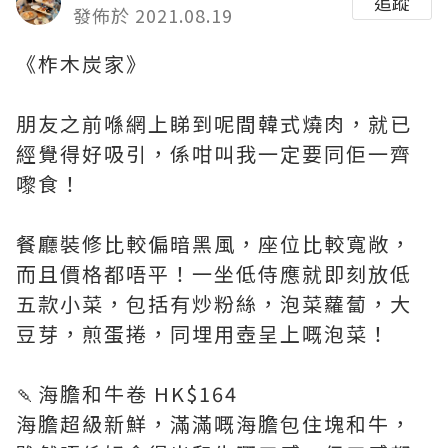
追蹤
發佈於 2021.08.19
《柞木炭家》
朋友之前喺網上睇到呢間韓式燒肉，就已
經覺得好吸引，係咁叫我一定要同佢一齊
嚟食！
餐廳裝修比較偏暗黑風，座位比較寬敞，
而且價格都唔平！一坐低侍應就即刻放低
五款小菜，包括有炒粉絲，泡菜蘿蔔，大
豆芽，煎蛋捲，同埋用壺呈上嘅泡菜！
🍡海膽和牛卷 HK$164
海膽超級新鮮，滿滿嘅海膽包住塊和牛，