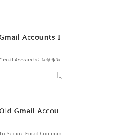
 Gmail Accounts I
Gmail Accounts? 💫💎💲💫
er Support 💫💎💲💫🌐✨💎W
💫🌐✨💎Telegram: @usadigi
igitalhub 💫💎💲💫🌐✨💎Em
 Old Gmail Accou
 to Secure Email Commun