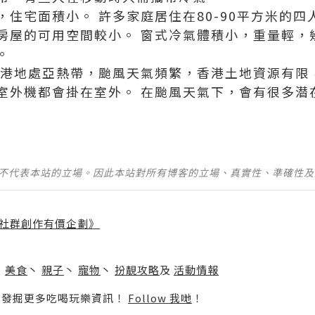
，住宅面積小。 許多家庭居住在80-90平方米的
房屋的可用空間較小。 窗式冷氣體積小，重量輕，
。
香港地處亞熱帶，颱風天氣頻繁，香港土地資源有限
室外機都會掛在室外。 在颱風天氣下，會有很多潜
並不代表本站的立場。因此本站對所有博客的立場、真實性、準確性
社群創作有價企劃》
】
丶
美食
丶
親子
丶
寵物
丶
扮靚攻略
及
活動情報
p啦！發掘更多吃喝玩樂資訊！
Follow 我哋
！