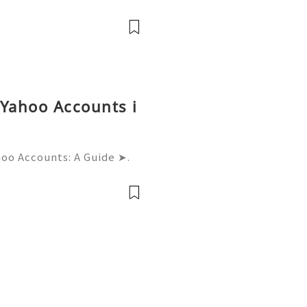
ctices (2026) 💫💎💲💫🌐✨
upport 💫💎💲💫🌐✨💎What
✨💎Telegram:
 Yahoo Accounts i
hoo Accounts: A Guide ➤.
......➤.➤...........➤.➤ 🌿🍁🌿🍁➤.
....➤.➤..........➤.➤......