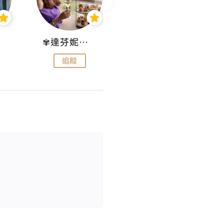
✾達芬妮•愛孩子•愛生活✾
wendysugar享受生活gogogo
追蹤
追蹤