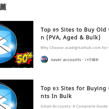
薦
Top 09 Sites to Buy Old
n (PVA, Aged & Bulk)
Why Choose usadigitalhub.com for 
🌐✨💎Fast & Reliable 24/7 Custom
hatsApp :+1 (506) 541-7768 💫💎💲
naver accounts
14分鐘前
talhub 💫💎💲💫🌐✨💎Discord: usad
Top 03 Sites for Buying
nts In Bulk
Gmail Accounts: A Complete Guide