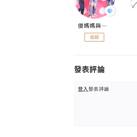
Hahakelly的生活點滴
儍媽媽與兩隻小魔怪之家
追蹤
追蹤
發表評論
登入
發表評論