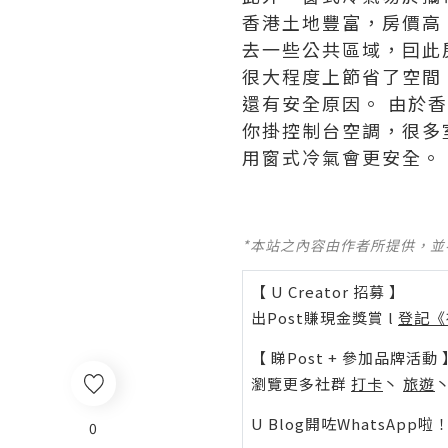
香港土地豐富，房價高
去一些公共區域，囙此
很大程度上節省了空間
還有安全原因。 由於
你掛控制台空調，很多
用窗式冷氣會更安全。
*本站之內容由作者所提供，
【 U Creator 招募 】
出Post賺現金獎賞 l
登記《
【 睇Post + 參加品牌活動 
瀏覽更多社群
打卡
丶
旅遊
U Blog開咗WhatsAp
0