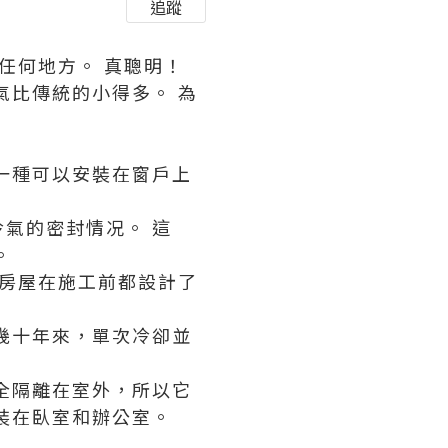
追蹤
任何地方。 真聰明！
氣比傳統的小得多。 為
一種可以安裝在窗戶上
氣的密封情况。 這
。
多房屋在施工前都設計了
幾十年來，單次冷卻並
全隔離在室外，所以它
裝在臥室和辦公室。