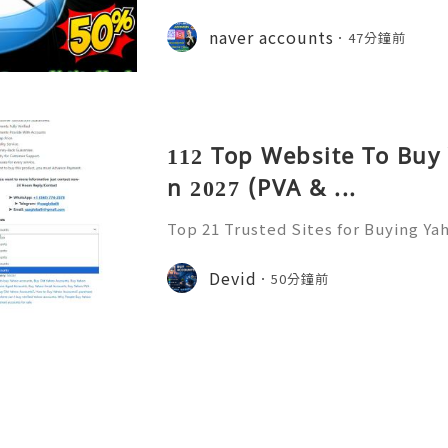
ication, Productivity, and Best Pra
💎Fast & Reliable 24/7 Customer S
naver accounts
47分鐘前
sApp :+1 (506) 541-7768 💫💎💲💫🌐
112 Top Website To Buy
n 2027 (PVA & ...
Top 21 Trusted Sites for Buying Ya
➤.........➤.➤..........➤.➤...........➤.➤.......
➤ Email: usaglobalit@gmail.com ➤.➤.....
Devid
50分鐘前