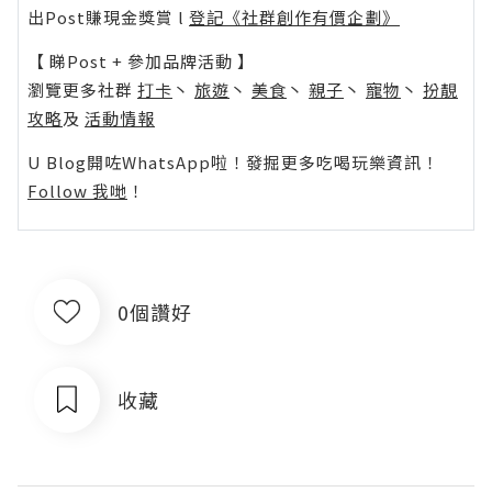
出Post賺現金獎賞 l
登記《社群創作有價企劃》
【 睇Post + 參加品牌活動 】
瀏覽更多社群
打卡
丶
旅遊
丶
美食
丶
親子
丶
寵物
丶
扮靚
攻略
及
活動情報
U Blog開咗WhatsApp啦！發掘更多吃喝玩樂資訊！
Follow 我哋
！
0個讚好
收藏