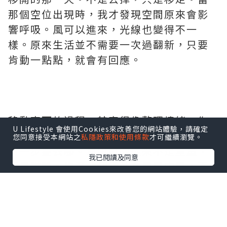
那個空位出現時，我才發現空間原來會影
響呼吸。風可以進來，光線也變得不一
樣。原來生活並不需要一次過翻新，只要
肯動一點點，就會有回應。
移動東西的過程，其實很像整理情緒。你
U Lifestyle 會使用Cookies來改善您的網站體驗，請確定
得先承認「它不再適合這裡」，然後想好
您同意接受本網站之
私隱政策和使用條款
才可繼續瀏覽。
下一步要去哪。最困難的從來不是重量，
我已閱讀及同意
而是猶豫。抱著一個箱站在房間中間，不
知道該放哪裡，那種停頓會把人拖回原
地。所以我學會了先想清楚目的地，再動
手。只要終點清楚，過程就不會那麼亂。