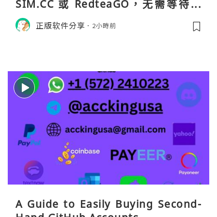
SIM.CC 或 RedteaGO，无需等待收
货。需要“当地号码 + 通话短信”（如
正版软件分享
2小時前
打车、外卖、客户联络）：优先 Redt
eaGO（明确提供通话短信套餐）。长
A Guide to Easily Buying Second-