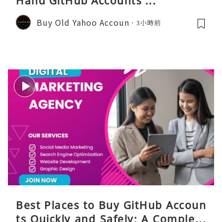
Hand GitHub Accounts ...
Buy Old Yahoo Accoun
3小時前
Best Places to Buy GitHub Accoun
ts Quickly and Safely: A Complete