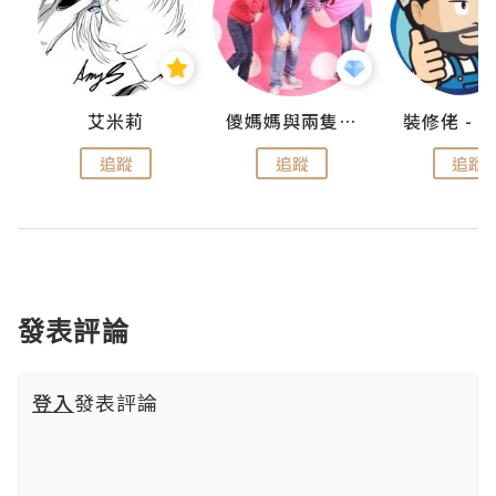
點滴
艾米莉
儍媽媽與兩隻小魔怪之家
追蹤
追蹤
追蹤
發表評論
登入
發表評論